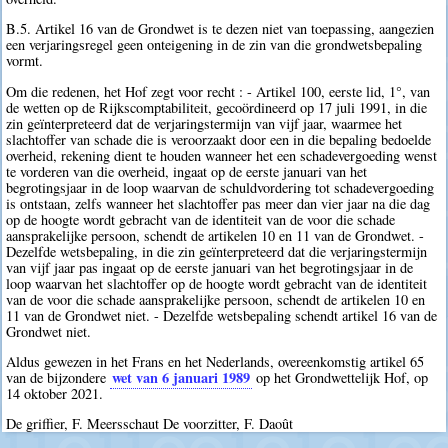
B.5. Artikel 16 van de Grondwet is te dezen niet van toepassing, aangezien
een verjaringsregel geen onteigening in de zin van die grondwetsbepaling
vormt.
Om die redenen, het Hof zegt voor recht : - Artikel 100, eerste lid, 1°, van
de wetten op de Rijkscomptabiliteit, gecoördineerd op 17 juli 1991, in die
zin geïnterpreteerd dat de verjaringstermijn van vijf jaar, waarmee het
slachtoffer van schade die is veroorzaakt door een in die bepaling bedoelde
overheid, rekening dient te houden wanneer het een schadevergoeding wenst
te vorderen van die overheid, ingaat op de eerste januari van het
begrotingsjaar in de loop waarvan de schuldvordering tot schadevergoeding
is ontstaan, zelfs wanneer het slachtoffer pas meer dan vier jaar na die dag
op de hoogte wordt gebracht van de identiteit van de voor die schade
aansprakelijke persoon, schendt de artikelen 10 en 11 van de Grondwet. -
Dezelfde wetsbepaling, in die zin geïnterpreteerd dat die verjaringstermijn
van vijf jaar pas ingaat op de eerste januari van het begrotingsjaar in de
loop waarvan het slachtoffer op de hoogte wordt gebracht van de identiteit
van de voor die schade aansprakelijke persoon, schendt de artikelen 10 en
11 van de Grondwet niet. - Dezelfde wetsbepaling schendt artikel 16 van de
Grondwet niet.
Aldus gewezen in het Frans en het Nederlands, overeenkomstig artikel 65
wet van 6 januari 1989
van de bijzondere
op het Grondwettelijk Hof, op
14 oktober 2021.
De griffier, F. Meersschaut De voorzitter, F. Daoût