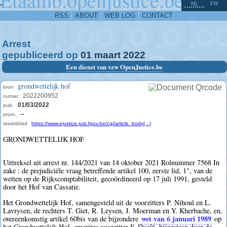
^
-
NL
FR
RSS
ABOUT
WEB LOG
CONTACT
Arrest
gepubliceerd op
01
maart
2022
Een dienst van vzw OpenJustice.be
grondwettelijk hof
bron
2022200952
numac
01/03/2022
pub.
--
prom.
staatsblad
https://www.ejustice.just.fgov.be/cgi/article_body(...)
GRONDWETTELIJK HOF
Uittreksel uit arrest nr. 144/2021 van 14 oktober 2021 Rolnummer 7568 In
zake : de prejudiciële vraag betreffende artikel 100, eerste lid, 1°, van de
wetten op de Rijkscomptabiliteit, gecoördineerd op 17 juli 1991, gesteld
door het Hof van Cassatie.
Het Grondwettelijk Hof, samengesteld uit de voorzitters P. Nihoul en L.
Lavrysen, de rechters T. Giet, R. Leysen, J. Moerman en Y. Kherbache, en,
wet van 6 januari 1989
overeenkomstig artikel 60bis van de bijzondere
op
het Grondwettelijk Hof, emeritus voorzitter F. Daoût, bijgestaan door de