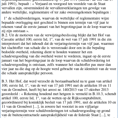
juli 1991), bepaalt : « Verjaard en voorgoed ten voordele van de Staat
vervallen zijn, onverminderd de vervallenverklaringen ten gevolge van
andere wettelijke, reglementaire of ter zake overeengekomen bepalingen :
1° de schuldvorderingen, waarvan de wettelijke of reglementaire wijze
bepaalde overlegging niet geschied is binnen een termijn van vijf jaar te
rekenen vanaf de eerste januari van het begrotingsjaar in de loop waarvan
zij zijn ontstaan ».
B.2. Uit de motieven van de verwijzingsbeslissing blijkt dat het Hof van
Cassatie artikel 100, eerste lid, 1°, van de wet van 17 juli 1991 in die zin
interpreteert dat het inhoudt dat de verjaringstermijn van vijf jaar, waarmee
het slachtoffer van schade die is veroorzaakt door een in die bepaling
bedoelde overheid, rekening dient te houden wanneer het een
schadevergoeding van die overheid wenst te vorderen, ingaat op de eerste
januari van het begrotingsjaar in de loop waarvan de schuldvordering tot
schadevergoeding is ontstaan, zelfs wanneer het slachtoffer pas meer dan
vier jaar na die dag op de hoogte werd gebracht van de identiteit van de voor
die schade aansprakelijke persoon.
B.3. Het Hof, dat werd verzocht de bestaanbaarheid na te gaan van artikel
100, eerste lid, 1°, van de wet van 17 juli 1991 met de artikelen 10 en 11
van de Grondwet, heeft bij het arrest nr. 140/2013 van 17 oktober 2013
geoordeeld : « Rekening houdend met hetgeen is vermeld in B.10.3, schendt
artikel 100, eerste lid, 1°, van de wetten op de Rijkscomptabiliteit,
gecoördineerd bij koninklijk besluit van 17 juli 1991, niet de artikelen 10 en
11 van de Grondwet [...], in zoverre het voorziet in een vijfjarige
verjaringstermijn voor schuldvorderingen tot schadevergoeding op grond
van de buitencontractuele aansprakelijkheid van de federale Staat [...], te