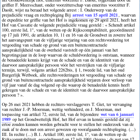
griffier F. Meersschaut, onder voorzitterschap van emeritus voorzitter F.
Daoût, wijst na beraad het volgende arrest : I. Onderwerp van de
arrest van 15 april 2021
prejudiciële vraag en rechtspleging Bij
, waarvan
de expeditie ter griffie van het Hof is ingekomen op 29 april 2021, heeft het
Hof van Cassatie de volgende prejudiciële vraag gesteld : « Schendt artikel
100, eerste lid, 1°, van de wetten op de Rijkscomptabiliteit, gecoördineerd
op 17 juli 1991, de artikelen 10, 11 en 16 van de Grondwet in zoverre het
het aanvangspunt van de vijfjarige verjaring van een rechtsvordering tot
vergoeding van schade op grond van een buitencontractuele
aansprakelijkheid van de overheid vaststelt op één januari van het
begrotingsjaar in de loop waarvan de schuldvordering is ontstaan, wanneer
de benadeelde kennis krijgt van de schade en van de identiteit van de
daarvoor aansprakelijke persoon vóór het verstrijken van de vijfjarige
termijn, terwijl, volgens artikel 2262bis, § 1, tweede lid, van het oud
Burgerlijk Wetboek, alle rechtsvorderingen tot vergoeding van schade op
grond van buitencontractuele aansprakelijkheid verjaren door verloop van
vijf jaar vanaf de dag volgend op die waarop de benadeelde kennis heeft
gekregen van de schade en van de identiteit van de daarvoor aansprakelijke
persoon ? ».
Op 26 mei 2021 hebben de rechters-verslaggevers T. Giet, ter vervanging
van rechter J.-P. Moerman, wettig verhinderd, en J. Moerman, met
wet van 6 januari
toepassing van artikel 72, eerste lid, van de bijzondere
1989
op het Grondwettelijk Hof, het Hof ervan in kennis gesteld dat zij
ertoe zouden kunnen worden gebracht voor te stellen het onderzoek van de
zaak af te doen met een arrest gewezen op voorafgaande rechtspleging. (...)
III. In rechte (...) B.1. Artikel 100, eerste lid, 1°, van de wetten op de
Rijkscomptabiliteit, gecoördineerd op 17 juli 1991 (hierna : de wet van 17