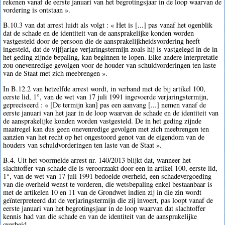
rekenen vanaf de eerste januari van het begrotingsjaar in de loop waarvan de
vordering is ontstaan ».
B.10.3 van dat arrest luidt als volgt : « Het is [...] pas vanaf het ogenblik
dat de schade en de identiteit van de aansprakelijke konden worden
vastgesteld door de persoon die de aansprakelijkheidsvordering heeft
ingesteld, dat de vijfjarige verjaringstermijn zoals hij is vastgelegd in de in
het geding zijnde bepaling, kan beginnen te lopen. Elke andere interpretatie
zou onevenredige gevolgen voor de houder van schuldvorderingen ten laste
van de Staat met zich meebrengen ».
In B.12.2 van hetzelfde arrest wordt, in verband met de bij artikel 100,
eerste lid, 1°, van de wet van 17 juli 1991 ingevoerde verjaringstermijn,
gepreciseerd : « [De termijn kan] pas een aanvang [...] nemen vanaf de
eerste januari van het jaar in de loop waarvan de schade en de identiteit van
de aansprakelijke konden worden vastgesteld. De in het geding zijnde
maatregel kan dus geen onevenredige gevolgen met zich meebrengen ten
aanzien van het recht op het ongestoord genot van de eigendom van de
houders van schuldvorderingen ten laste van de Staat ».
B.4. Uit het voormelde arrest nr. 140/2013 blijkt dat, wanneer het
slachtoffer van schade die is veroorzaakt door een in artikel 100, eerste lid,
1°, van de wet van 17 juli 1991 bedoelde overheid, een schadevergoeding
van die overheid wenst te vorderen, die wetsbepaling enkel bestaanbaar is
met de artikelen 10 en 11 van de Grondwet indien zij in die zin wordt
geïnterpreteerd dat de verjaringstermijn die zij invoert, pas loopt vanaf de
eerste januari van het begrotingsjaar in de loop waarvan dat slachtoffer
kennis had van die schade en van de identiteit van de aansprakelijke
overheid.