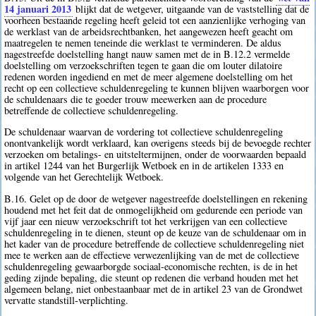
14 januari 2013
blijkt dat de wetgever, uitgaande van de vaststelling dat de
voorheen bestaande regeling heeft geleid tot een aanzienlijke verhoging van
de werklast van de arbeidsrechtbanken, het aangewezen heeft geacht om
maatregelen te nemen teneinde die werklast te verminderen. De aldus
nagestreefde doelstelling hangt nauw samen met de in B.12.2 vermelde
doelstelling om verzoekschriften tegen te gaan die om louter dilatoire
redenen worden ingediend en met de meer algemene doelstelling om het
recht op een collectieve schuldenregeling te kunnen blijven waarborgen voor
de schuldenaars die te goeder trouw meewerken aan de procedure
betreffende de collectieve schuldenregeling.
De schuldenaar waarvan de vordering tot collectieve schuldenregeling
onontvankelijk wordt verklaard, kan overigens steeds bij de bevoegde rechter
verzoeken om betalings- en uitsteltermijnen, onder de voorwaarden bepaald
in artikel 1244 van het Burgerlijk Wetboek en in de artikelen 1333 en
volgende van het Gerechtelijk Wetboek.
B.16. Gelet op de door de wetgever nagestreefde doelstellingen en rekening
houdend met het feit dat de onmogelijkheid om gedurende een periode van
vijf jaar een nieuw verzoekschrift tot het verkrijgen van een collectieve
schuldenregeling in te dienen, steunt op de keuze van de schuldenaar om in
het kader van de procedure betreffende de collectieve schuldenregeling niet
mee te werken aan de effectieve verwezenlijking van de met de collectieve
schuldenregeling gewaarborgde sociaal-economische rechten, is de in het
geding zijnde bepaling, die steunt op redenen die verband houden met het
algemeen belang, niet onbestaanbaar met de in artikel 23 van de Grondwet
vervatte standstill-verplichting.