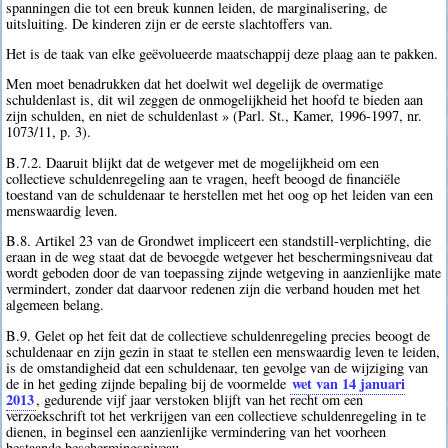
spanningen die tot een breuk kunnen leiden, de marginalisering, de
uitsluiting. De kinderen zijn er de eerste slachtoffers van.
Het is de taak van elke geëvolueerde maatschappij deze plaag aan te pakken.
Men moet benadrukken dat het doelwit wel degelijk de overmatige
schuldenlast is, dit wil zeggen de onmogelijkheid het hoofd te bieden aan
zijn schulden, en niet de schuldenlast » (Parl. St., Kamer, 1996-1997, nr.
1073/11, p. 3).
B.7.2. Daaruit blijkt dat de wetgever met de mogelijkheid om een
collectieve schuldenregeling aan te vragen, heeft beoogd de financiële
toestand van de schuldenaar te herstellen met het oog op het leiden van een
menswaardig leven.
B.8. Artikel 23 van de Grondwet impliceert een standstill-verplichting, die
eraan in de weg staat dat de bevoegde wetgever het beschermingsniveau dat
wordt geboden door de van toepassing zijnde wetgeving in aanzienlijke mate
vermindert, zonder dat daarvoor redenen zijn die verband houden met het
algemeen belang.
B.9. Gelet op het feit dat de collectieve schuldenregeling precies beoogt de
schuldenaar en zijn gezin in staat te stellen een menswaardig leven te leiden,
is de omstandigheid dat een schuldenaar, ten gevolge van de wijziging van
wet van 14 januari
de in het geding zijnde bepaling bij de voormelde
2013
, gedurende vijf jaar verstoken blijft van het recht om een
verzoekschrift tot het verkrijgen van een collectieve schuldenregeling in te
dienen, in beginsel een aanzienlijke vermindering van het voorheen
bestaande beschermingsniveau.