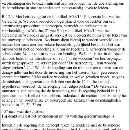
verplichtingen die te dezen inherent zijn verbonden met de doelstelling om
de betrokkene in staat te stellen een menswaardig leven te leiden.
B.12.1. Met betrekking tot de in artikel 1675/15, § 1, eerste lid, van het
Gerechtelijk Wetboek bedoelde mogelijkheid voor de rechter om een
aanzuiveringsprocedure te herroepen, vermeldt de parlementaire
voorbereiding : « Wat het 2° van § 1 [van artikel 1675/15 van het
Gerechtelijk Wetboek] aangaat, verkiest de vice-eerste minister de tekst van
het ontwerp te behouden. Nochtans dient hierbij te worden vermeld dat de
rechter hier toch over een zekere beoordelingsvrijheid beschikt : het kan
bijvoorbeeld niet de bedoeling zijn om de regeling te herroepen wanneer de
schuldenaar 24 uur te laat is met een betaling. Wellicht is het in dit opzicht
dan ook beter in de inleidende zin van § 1, de woorden ' de herroeping...
wordt uitgesproken ' te vervangen door ' De herroeping... kan worden
uitgesproken '. [...] Wat is de houding van de minister ten aanzien van de
draagwijdte van het door de invoering van het woord ' kan ' gecreëerde
appreciatieruimte ? Met andere woorden, in welke gevallen wordt, volgens
de minister, niettegenstaande zich één van de in 1°-5° [bedoelde]
hypotheses voordoet, de herroeping niet uitgesproken ? De vice-eerste
minister is van mening dat de herroeping van de regeling bedoeld in § 1
geen automatisch effect kan hebben. Inderdaad, de rechter moet volledig het
belang en het opzettelijke en onvergeeflijke karakter van de nalatigheden
bedoeld in 1°, 2°, 3° en
5° naar waarde schatten.
Hij denkt dus dat het amendement nr. 49 volledig gerechtvaardigd is.
Indien hij de regeling niet herroept rekening houdend met de bijzondere
omstandigheden waarin de feiten bedoeld in § 1 werden gepleegd, zal de