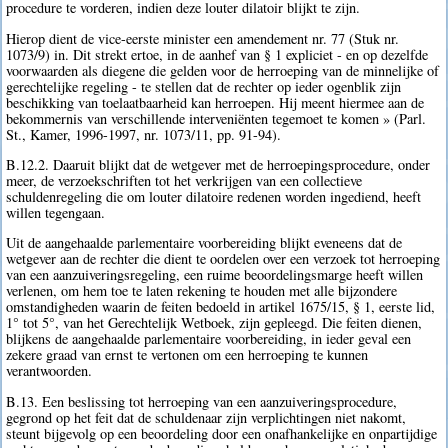
procedure te vorderen, indien deze louter dilatoir blijkt te zijn.
Hierop dient de vice-eerste minister een amendement nr. 77 (Stuk nr.
1073/9) in. Dit strekt ertoe, in de aanhef van § 1 expliciet - en op dezelfde
voorwaarden als diegene die gelden voor de herroeping van de minnelijke of
gerechtelijke regeling - te stellen dat de rechter op ieder ogenblik zijn
beschikking van toelaatbaarheid kan herroepen. Hij meent hiermee aan de
bekommernis van verschillende interveniënten tegemoet te komen » (Parl.
St., Kamer, 1996-1997, nr. 1073/11, pp. 91-94).
B.12.2. Daaruit blijkt dat de wetgever met de herroepingsprocedure, onder
meer, de verzoekschriften tot het verkrijgen van een collectieve
schuldenregeling die om louter dilatoire redenen worden ingediend, heeft
willen tegengaan.
Uit de aangehaalde parlementaire voorbereiding blijkt eveneens dat de
wetgever aan de rechter die dient te oordelen over een verzoek tot herroeping
van een aanzuiveringsregeling, een ruime beoordelingsmarge heeft willen
verlenen, om hem toe te laten rekening te houden met alle bijzondere
omstandigheden waarin de feiten bedoeld in artikel 1675/15, § 1, eerste lid,
1° tot 5°, van het Gerechtelijk Wetboek, zijn gepleegd. Die feiten dienen,
blijkens de aangehaalde parlementaire voorbereiding, in ieder geval een
zekere graad van ernst te vertonen om een herroeping te kunnen
verantwoorden.
B.13. Een beslissing tot herroeping van een aanzuiveringsprocedure,
gegrond op het feit dat de schuldenaar zijn verplichtingen niet nakomt,
steunt bijgevolg op een beoordeling door een onafhankelijke en onpartijdige