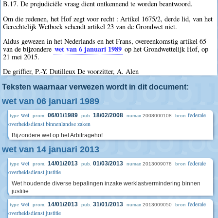
B.17. De prejudiciële vraag dient ontkennend te worden beantwoord.
Om die redenen, het Hof zegt voor recht : Artikel 1675/2, derde lid, van het
Gerechtelijk Wetboek schendt artikel 23 van de Grondwet niet.
Aldus gewezen in het Nederlands en het Frans, overeenkomstig artikel 65
wet van 6 januari 1989
van de bijzondere
op het Grondwettelijk Hof, op
21 mei 2015.
De griffier, P.-Y. Dutilleux De voorzitter, A. Alen
Teksten waarnaar verwezen wordt in dit document:
wet van 06 januari 1989
wet
federale
06/01/1989
18/02/2008
2008000108
type
prom.
pub.
numac
bron
overheidsdienst binnenlandse zaken
Bijzondere wet op het Arbitragehof
wet van 14 januari 2013
wet
federale
14/01/2013
01/03/2013
2013009078
type
prom.
pub.
numac
bron
overheidsdienst justitie
Wet houdende diverse bepalingen inzake werklastvermindering binnen
justitie
wet
federale
14/01/2013
31/01/2013
2013009050
type
prom.
pub.
numac
bron
overheidsdienst justitie