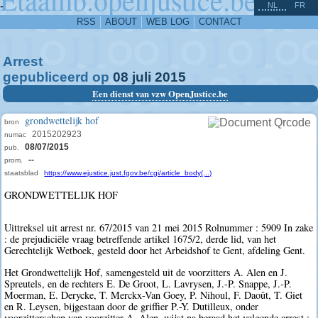
^
-
NL
FR
RSS
ABOUT
WEB LOG
CONTACT
Arrest
gepubliceerd op
08
juli
2015
Een dienst van vzw OpenJustice.be
grondwettelijk hof
bron
2015202923
numac
08/07/2015
pub.
--
prom.
staatsblad
https://www.ejustice.just.fgov.be/cgi/article_body(...)
GRONDWETTELIJK HOF
Uittreksel uit arrest nr. 67/2015 van 21 mei 2015 Rolnummer : 5909 In zake
: de prejudiciële vraag betreffende artikel 1675/2, derde lid, van het
Gerechtelijk Wetboek, gesteld door het Arbeidshof te Gent, afdeling Gent.
Het Grondwettelijk Hof, samengesteld uit de voorzitters A. Alen en J.
Spreutels, en de rechters E. De Groot, L. Lavrysen, J.-P. Snappe, J.-P.
Moerman, E. Derycke, T. Merckx-Van Goey, P. Nihoul, F. Daoût, T. Giet
en R. Leysen, bijgestaan door de griffier P.-Y. Dutilleux, onder
voorzitterschap van voorzitter A. Alen, wijst na beraad het volgende arrest :