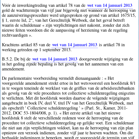
wet van 14 januari 2013
Vóór de inwerkingtreding van artikel 78 van de
gold de wachttermijn van vijf jaar bijgevolg niet wanneer de herroeping van
de aanzuiveringsprocedure werd uitgesproken op grond van artikel 1675/15,
§ 1, eerste lid, 2°, van het Gerechtelijk Wetboek, dat het geval betreft
waarin de schuldenaar « zijn verplichtingen niet nakomt, zonder dat zich
nieuwe feiten voordoen die de aanpassing of herziening van de regeling
rechtvaardigen ».
wet van 14 januari 2013
Krachtens artikel 85 van de
is artikel 78 in
werking getreden op 1 september 2013.
wet van 14 januari 2013
B.5.2. De bij de
doorgevoerde wijziging van de
in het geding zijnde bepaling is het gevolg van het aannemen van een
amendement.
De parlementaire voorbereiding vermeldt dienaangaande : « Het
voorgestelde amendement strekt ertoe in het wetsvoorstel een hoofdstuk 8/1
in te voegen teneinde de werklast van de griffies van de arbeidsrechtbanken
als gevolg van de vele procedures tot collectieve schuldenregeling enigszins
te verlichten. Met dit hoofdstuk worden daartoe de volgende wijzigingen
aangebracht in boek IV, deel V, titel IV van het Gerechtelijk Wetboek, met
als opschrift ' Collectieve schuldenregeling ' » (Parl. St., Kamer, 2011-
2012, DOC 53-1804/008, p. 1). « Het eerste artikel van het nieuwe
hoofdstuk 8 stelt de verschillende redenen voor de herroeping van de
procedure tot collectieve schuldenregeling op gelijke voet. Een schuldenaar
die niet aan zijn verplichtingen voldoet, kan na de herroeping van zijn plan
opnieuw een verzoek indienen, zonder vijf jaar te hoeven wachten. Om die
herhaalde indieningen te beperken, wordt er voorgesteld de termijn van vijf