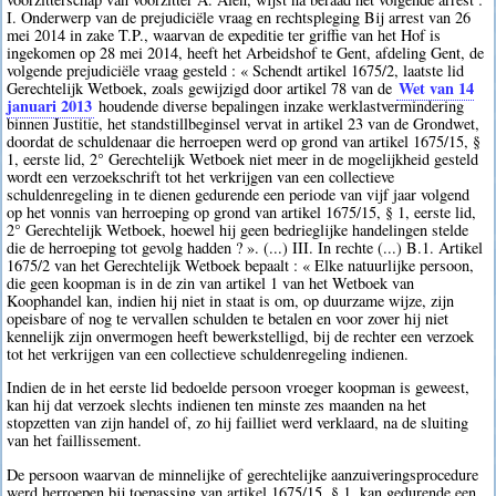
I. Onderwerp van de prejudiciële vraag en rechtspleging Bij arrest van 26
mei 2014 in zake T.P., waarvan de expeditie ter griffie van het Hof is
ingekomen op 28 mei 2014, heeft het Arbeidshof te Gent, afdeling Gent, de
volgende prejudiciële vraag gesteld : « Schendt artikel 1675/2, laatste lid
Wet van 14
Gerechtelijk Wetboek, zoals gewijzigd door artikel 78 van de
januari 2013
houdende diverse bepalingen inzake werklastvermindering
binnen Justitie, het standstillbeginsel vervat in artikel 23 van de Grondwet,
doordat de schuldenaar die herroepen werd op grond van artikel 1675/15, §
1, eerste lid, 2° Gerechtelijk Wetboek niet meer in de mogelijkheid gesteld
wordt een verzoekschrift tot het verkrijgen van een collectieve
schuldenregeling in te dienen gedurende een periode van vijf jaar volgend
op het vonnis van herroeping op grond van artikel 1675/15, § 1, eerste lid,
2° Gerechtelijk Wetboek, hoewel hij geen bedrieglijke handelingen stelde
die de herroeping tot gevolg hadden ? ». (...) III. In rechte (...) B.1. Artikel
1675/2 van het Gerechtelijk Wetboek bepaalt : « Elke natuurlijke persoon,
die geen koopman is in de zin van artikel 1 van het Wetboek van
Koophandel kan, indien hij niet in staat is om, op duurzame wijze, zijn
opeisbare of nog te vervallen schulden te betalen en voor zover hij niet
kennelijk zijn onvermogen heeft bewerkstelligd, bij de rechter een verzoek
tot het verkrijgen van een collectieve schuldenregeling indienen.
Indien de in het eerste lid bedoelde persoon vroeger koopman is geweest,
kan hij dat verzoek slechts indienen ten minste zes maanden na het
stopzetten van zijn handel of, zo hij failliet werd verklaard, na de sluiting
van het faillissement.
De persoon waarvan de minnelijke of gerechtelijke aanzuiveringsprocedure
werd herroepen bij toepassing van artikel 1675/15, § 1, kan gedurende een