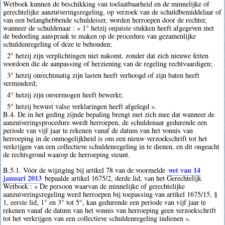
Wetboek kunnen de beschikking van toelaatbaarheid en de minnelijke of
gerechtelijke aanzuiveringsregeling, op verzoek van de schuldbemiddelaar of
van een belanghebbende schuldeiser, worden herroepen door de rechter,
wanneer de schuldenaar : « 1° hetzij onjuiste stukken heeft afgegeven met
de bedoeling aanspraak te maken op de procedure van gezamenlijke
schuldenregeling of deze te behouden;
2° hetzij zijn verplichtingen niet nakomt, zonder dat zich nieuwe feiten
voordoen die de aanpassing of herziening van de regeling rechtvaardigen;
3° hetzij onrechtmatig zijn lasten heeft verhoogd of zijn baten heeft
verminderd;
4° hetzij zijn onvermogen heeft bewerkt;
5° hetzij bewust valse verklaringen heeft afgelegd ».
B.4. De in het geding zijnde bepaling brengt met zich mee dat wanneer de
aanzuiveringsprocedure wordt herroepen, de schuldenaar gedurende een
periode van vijf jaar te rekenen vanaf de datum van het vonnis van
herroeping in de onmogelijkheid is om een nieuw verzoekschrift tot het
verkrijgen van een collectieve schuldenregeling in te dienen, en dit ongeacht
de rechtsgrond waarop de herroeping steunt.
wet van 14
B.5.1. Vóór de wijziging bij artikel 78 van de voormelde
januari 2013
bepaalde artikel 1675/2, derde lid, van het Gerechtelijk
Wetboek : « De persoon waarvan de minnelijke of gerechtelijke
aanzuiveringsregeling werd herroepen bij toepassing van artikel 1675/15, §
1, eerste lid, 1° en 3° tot 5°, kan gedurende een periode van vijf jaar te
rekenen vanaf de datum van het vonnis van herroeping geen verzoekschrift
tot het verkrijgen van een collectieve schuldenregeling indienen ».