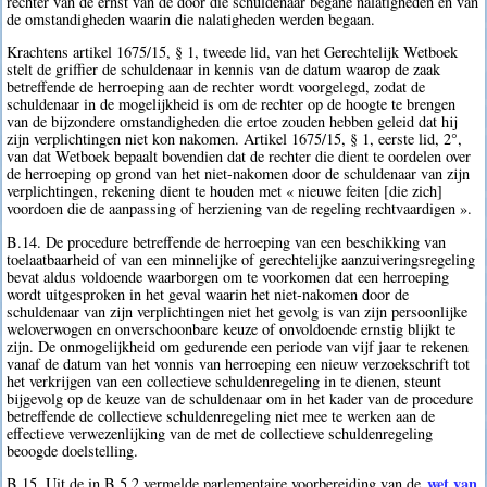
rechter van de ernst van de door die schuldenaar begane nalatigheden en van
de omstandigheden waarin die nalatigheden werden begaan.
Krachtens artikel 1675/15, § 1, tweede lid, van het Gerechtelijk Wetboek
stelt de griffier de schuldenaar in kennis van de datum waarop de zaak
betreffende de herroeping aan de rechter wordt voorgelegd, zodat de
schuldenaar in de mogelijkheid is om de rechter op de hoogte te brengen
van de bijzondere omstandigheden die ertoe zouden hebben geleid dat hij
zijn verplichtingen niet kon nakomen. Artikel 1675/15, § 1, eerste lid, 2°,
van dat Wetboek bepaalt bovendien dat de rechter die dient te oordelen over
de herroeping op grond van het niet-nakomen door de schuldenaar van zijn
verplichtingen, rekening dient te houden met « nieuwe feiten [die zich]
voordoen die de aanpassing of herziening van de regeling rechtvaardigen ».
B.14. De procedure betreffende de herroeping van een beschikking van
toelaatbaarheid of van een minnelijke of gerechtelijke aanzuiveringsregeling
bevat aldus voldoende waarborgen om te voorkomen dat een herroeping
wordt uitgesproken in het geval waarin het niet-nakomen door de
schuldenaar van zijn verplichtingen niet het gevolg is van zijn persoonlijke
weloverwogen en onverschoonbare keuze of onvoldoende ernstig blijkt te
zijn. De onmogelijkheid om gedurende een periode van vijf jaar te rekenen
vanaf de datum van het vonnis van herroeping een nieuw verzoekschrift tot
het verkrijgen van een collectieve schuldenregeling in te dienen, steunt
bijgevolg op de keuze van de schuldenaar om in het kader van de procedure
betreffende de collectieve schuldenregeling niet mee te werken aan de
effectieve verwezenlijking van de met de collectieve schuldenregeling
beoogde doelstelling.
wet van
B.15. Uit de in B.5.2 vermelde parlementaire voorbereiding van de