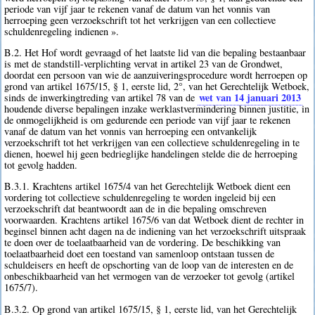
periode van vijf jaar te rekenen vanaf de datum van het vonnis van
herroeping geen verzoekschrift tot het verkrijgen van een collectieve
schuldenregeling indienen ».
B.2. Het Hof wordt gevraagd of het laatste lid van die bepaling bestaanbaar
is met de standstill-verplichting vervat in artikel 23 van de Grondwet,
doordat een persoon van wie de aanzuiveringsprocedure wordt herroepen op
grond van artikel 1675/15, § 1, eerste lid, 2°, van het Gerechtelijk Wetboek,
wet van 14 januari 2013
sinds de inwerkingtreding van artikel 78 van de
houdende diverse bepalingen inzake werklastvermindering binnen justitie, in
de onmogelijkheid is om gedurende een periode van vijf jaar te rekenen
vanaf de datum van het vonnis van herroeping een ontvankelijk
verzoekschrift tot het verkrijgen van een collectieve schuldenregeling in te
dienen, hoewel hij geen bedrieglijke handelingen stelde die de herroeping
tot gevolg hadden.
B.3.1. Krachtens artikel 1675/4 van het Gerechtelijk Wetboek dient een
vordering tot collectieve schuldenregeling te worden ingeleid bij een
verzoekschrift dat beantwoordt aan de in die bepaling omschreven
voorwaarden. Krachtens artikel 1675/6 van dat Wetboek dient de rechter in
beginsel binnen acht dagen na de indiening van het verzoekschrift uitspraak
te doen over de toelaatbaarheid van de vordering. De beschikking van
toelaatbaarheid doet een toestand van samenloop ontstaan tussen de
schuldeisers en heeft de opschorting van de loop van de interesten en de
onbeschikbaarheid van het vermogen van de verzoeker tot gevolg (artikel
1675/7).
B.3.2. Op grond van artikel 1675/15, § 1, eerste lid, van het Gerechtelijk