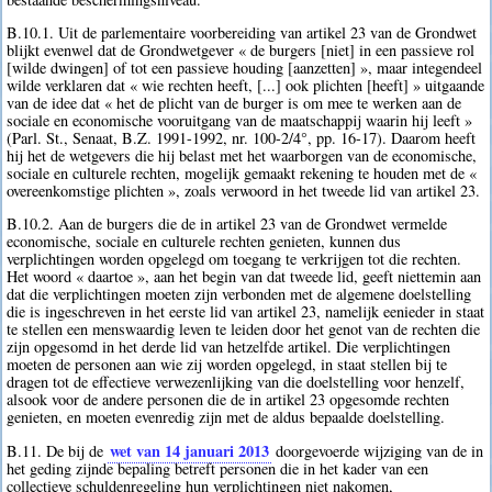
B.10.1. Uit de parlementaire voorbereiding van artikel 23 van de Grondwet
blijkt evenwel dat de Grondwetgever « de burgers [niet] in een passieve rol
[wilde dwingen] of tot een passieve houding [aanzetten] », maar integendeel
wilde verklaren dat « wie rechten heeft, [...] ook plichten [heeft] » uitgaande
van de idee dat « het de plicht van de burger is om mee te werken aan de
sociale en economische vooruitgang van de maatschappij waarin hij leeft »
(Parl. St., Senaat, B.Z. 1991-1992, nr. 100-2/4°, pp. 16-17). Daarom heeft
hij het de wetgevers die hij belast met het waarborgen van de economische,
sociale en culturele rechten, mogelijk gemaakt rekening te houden met de «
overeenkomstige plichten », zoals verwoord in het tweede lid van artikel 23.
B.10.2. Aan de burgers die de in artikel 23 van de Grondwet vermelde
economische, sociale en culturele rechten genieten, kunnen dus
verplichtingen worden opgelegd om toegang te verkrijgen tot die rechten.
Het woord « daartoe », aan het begin van dat tweede lid, geeft niettemin aan
dat die verplichtingen moeten zijn verbonden met de algemene doelstelling
die is ingeschreven in het eerste lid van artikel 23, namelijk eenieder in staat
te stellen een menswaardig leven te leiden door het genot van de rechten die
zijn opgesomd in het derde lid van hetzelfde artikel. Die verplichtingen
moeten de personen aan wie zij worden opgelegd, in staat stellen bij te
dragen tot de effectieve verwezenlijking van die doelstelling voor henzelf,
alsook voor de andere personen die de in artikel 23 opgesomde rechten
genieten, en moeten evenredig zijn met de aldus bepaalde doelstelling.
wet van 14 januari 2013
B.11. De bij de
doorgevoerde wijziging van de in
het geding zijnde bepaling betreft personen die in het kader van een
collectieve schuldenregeling hun verplichtingen niet nakomen,