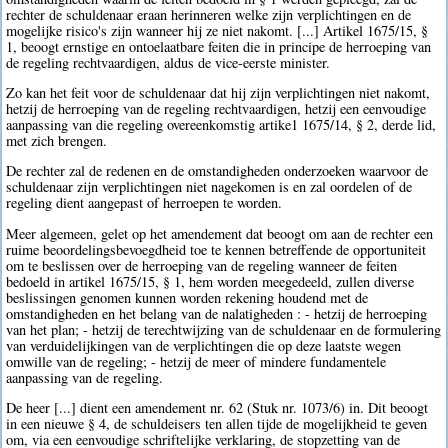
rechter de schuldenaar eraan herinneren welke zijn verplichtingen en de
mogelijke risico's zijn wanneer hij ze niet nakomt. [...] Artikel 1675/15, §
1, beoogt ernstige en ontoelaatbare feiten die in principe de herroeping van
de regeling rechtvaardigen, aldus de vice-eerste minister.
Zo kan het feit voor de schuldenaar dat hij zijn verplichtingen niet nakomt,
hetzij de herroeping van de regeling rechtvaardigen, hetzij een eenvoudige
aanpassing van die regeling overeenkomstig artike1 1675/14, § 2, derde lid,
met zich brengen.
De rechter zal de redenen en de omstandigheden onderzoeken waarvoor de
schuldenaar zijn verplichtingen niet nagekomen is en zal oordelen of de
regeling dient aangepast of herroepen te worden.
Meer algemeen, gelet op het amendement dat beoogt om aan de rechter een
ruime beoordelingsbevoegdheid toe te kennen betreffende de opportuniteit
om te beslissen over de herroeping van de regeling wanneer de feiten
bedoeld in artikel 1675/15, § 1, hem worden meegedeeld, zullen diverse
beslissingen genomen kunnen worden rekening houdend met de
omstandigheden en het belang van de nalatigheden : - hetzij de herroeping
van het plan; - hetzij de terechtwijzing van de schuldenaar en de formulering
van verduidelijkingen van de verplichtingen die op deze laatste wegen
omwille van de regeling; - hetzij de meer of mindere fundamentele
aanpassing van de regeling.
De heer [...] dient een amendement nr. 62 (Stuk nr. 1073/6) in. Dit beoogt
in een nieuwe § 4, de schuldeisers ten allen tijde de mogelijkheid te geven
om, via een eenvoudige schriftelijke verklaring, de stopzetting van de