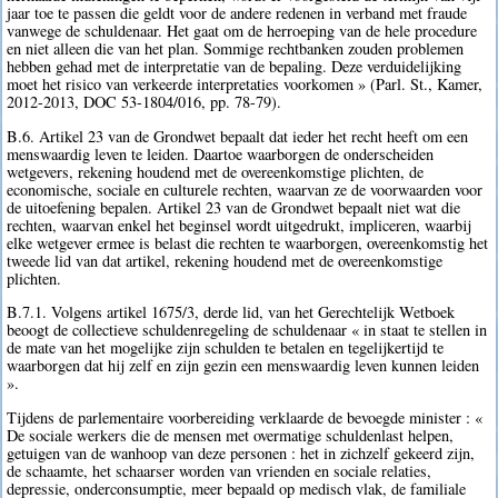
jaar toe te passen die geldt voor de andere redenen in verband met fraude
vanwege de schuldenaar. Het gaat om de herroeping van de hele procedure
en niet alleen die van het plan. Sommige rechtbanken zouden problemen
hebben gehad met de interpretatie van de bepaling. Deze verduidelijking
moet het risico van verkeerde interpretaties voorkomen » (Parl. St., Kamer,
2012-2013, DOC 53-1804/016, pp. 78-79).
B.6. Artikel 23 van de Grondwet bepaalt dat ieder het recht heeft om een
menswaardig leven te leiden. Daartoe waarborgen de onderscheiden
wetgevers, rekening houdend met de overeenkomstige plichten, de
economische, sociale en culturele rechten, waarvan ze de voorwaarden voor
de uitoefening bepalen. Artikel 23 van de Grondwet bepaalt niet wat die
rechten, waarvan enkel het beginsel wordt uitgedrukt, impliceren, waarbij
elke wetgever ermee is belast die rechten te waarborgen, overeenkomstig het
tweede lid van dat artikel, rekening houdend met de overeenkomstige
plichten.
B.7.1. Volgens artikel 1675/3, derde lid, van het Gerechtelijk Wetboek
beoogt de collectieve schuldenregeling de schuldenaar « in staat te stellen in
de mate van het mogelijke zijn schulden te betalen en tegelijkertijd te
waarborgen dat hij zelf en zijn gezin een menswaardig leven kunnen leiden
».
Tijdens de parlementaire voorbereiding verklaarde de bevoegde minister : «
De sociale werkers die de mensen met overmatige schuldenlast helpen,
getuigen van de wanhoop van deze personen : het in zichzelf gekeerd zijn,
de schaamte, het schaarser worden van vrienden en sociale relaties,
depressie, onderconsumptie, meer bepaald op medisch vlak, de familiale