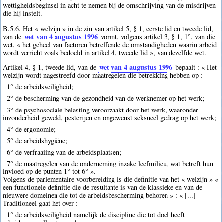
wettigheidsbeginsel in acht te nemen bij de omschrijving van de misdrijven
die hij instelt.
B.5.6. Het « welzijn » in de zin van artikel 5, § 1, eerste lid en tweede lid,
wet van 4 augustus 1996
van de
vormt, volgens artikel 3, § 1, 1°, van die
wet, « het geheel van factoren betreffende de omstandigheden waarin arbeid
wordt verricht zoals bedoeld in artikel 4, tweede lid », van dezelfde wet.
wet van 4 augustus 1996
Artikel 4, § 1, tweede lid, van de
bepaalt : « Het
welzijn wordt nagestreefd door maatregelen die betrekking hebben op :
1° de arbeidsveiligheid;
2° de bescherming van de gezondheid van de werknemer op het werk;
3° de psychosociale belasting veroorzaakt door het werk, waaronder
inzonderheid geweld, pesterijen en ongewenst seksueel gedrag op het werk;
4° de ergonomie;
5° de arbeidshygiëne;
6° de verfraaiing van de arbeidsplaatsen;
7° de maatregelen van de onderneming inzake leefmilieu, wat betreft hun
invloed op de punten 1° tot 6° ».
Volgens de parlementaire voorbereiding is die definitie van het « welzijn » «
een functionele definitie die de resultante is van de klassieke en van de
nieuwere domeinen die tot de arbeidsbescherming behoren » : « [...]
Traditioneel gaat het over :
1° de arbeidsveiligheid namelijk de discipline die tot doel heeft