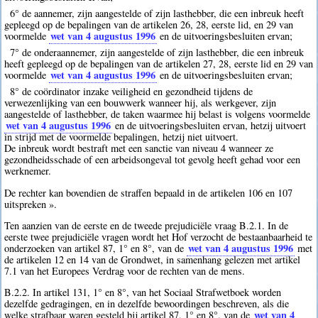
6° de aannemer, zijn aangestelde of zijn lasthebber, die een inbreuk heeft
gepleegd op de bepalingen van de artikelen 26, 28, eerste lid, en 29 van
wet van 4 augustus 1996
voormelde
en de uitvoeringsbesluiten ervan;
7° de onderaannemer, zijn aangestelde of zijn lasthebber, die een inbreuk
heeft gepleegd op de bepalingen van de artikelen 27, 28, eerste lid en 29 van
wet van 4 augustus 1996
voormelde
en de uitvoeringsbesluiten ervan;
8° de coördinator inzake veiligheid en gezondheid tijdens de
verwezenlijking van een bouwwerk wanneer hij, als werkgever, zijn
aangestelde of lasthebber, de taken waarmee hij belast is volgens voormelde
wet van 4 augustus 1996
en de uitvoeringsbesluiten ervan, hetzij uitvoert
in strijd met de voormelde bepalingen, hetzij niet uitvoert.
De inbreuk wordt bestraft met een sanctie van niveau 4 wanneer ze
gezondheidsschade of een arbeidsongeval tot gevolg heeft gehad voor een
werknemer.
De rechter kan bovendien de straffen bepaald in de artikelen 106 en 107
uitspreken ».
Ten aanzien van de eerste en de tweede prejudiciële vraag B.2.1. In de
eerste twee prejudiciële vragen wordt het Hof verzocht de bestaanbaarheid te
wet van 4 augustus 1996
onderzoeken van artikel 87, 1° en 8°, van de
met
de artikelen 12 en 14 van de Grondwet, in samenhang gelezen met artikel
7.1 van het Europees Verdrag voor de rechten van de mens.
B.2.2. In artikel 131, 1° en 8°, van het Sociaal Strafwetboek worden
dezelfde gedragingen, en in dezelfde bewoordingen beschreven, als die
wet van 4
welke strafbaar waren gesteld bij artikel 87, 1° en 8°, van de