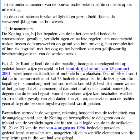
d) de onderaannemers van de bouwdirectie belast met de controle op de
uitvoering;
e) de coördinatoren inzake veiligheid en gezondheid tijdens de
verwezenlijking van het bouwwerk;
f) de aannemers.
De Koning kan, bij het bepalen van de in het eerste lid bedoelde
voorwaarden, gevallen, verplichtingen en nadere regelen, een onderscheid
maken tussen de bouwwerken op grond van hun omvang, hun complexiteit
of hun risicograad, met het oog op het bereiken van een gelijkwaardig
beschermingsniveau van de werknemers ».
B.7.2. De Koning heeft de in die bepaling beoogde aangelegenheid op
koninklijk besluit van 25 januari
gedetailleerde wijze geregeld in het
2001
betreffende de tijdelijke of mobiele bouwplaatsen. Daaruit vloeit voort
dat de in het voormelde artikel 23 bedoelde personen bij de lezing van die
bepaling in samenhang met het voormelde koninklijk besluit kunnen weten
of het gedrag dat zij aannemen, al dan niet strafbaar is, zodat, enerzijds,
degene die de feiten begaat, vooraf op zekere wijze kan inschatten wat het
strafrechtelijk gevolg van zijn daden kan zijn en, anderzijds, aan de rechter
geen al te grote beoordelingsbevoegdheid wordt gelaten.
Bovendien vermocht de wetgever, rekening houdend met de techniciteit van
de aangelegenheid, aan de Koning de bevoegdheid te delegeren om de
inhoud van de verplichtingen die hij ten laste legde van de in de artikelen
wet van 4 augustus 1996
20, 21 en 23 van de
bedoelde personen
gedetailleerd te omschrijven, aangezien hij de essentiële elementen van die
verplichtingen in die wet had vastgelegd.