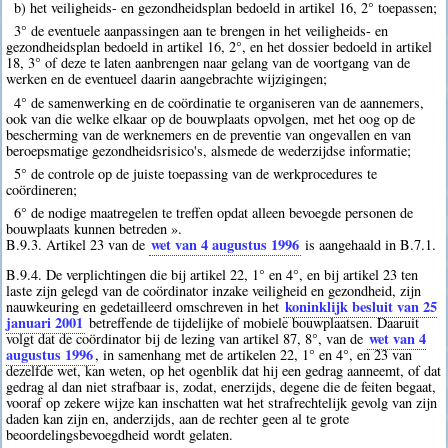
b) het veiligheids- en gezondheidsplan bedoeld in artikel 16, 2° toepassen;
3° de eventuele aanpassingen aan te brengen in het veiligheids- en
gezondheidsplan bedoeld in artikel 16, 2°, en het dossier bedoeld in artikel
18, 3° of deze te laten aanbrengen naar gelang van de voortgang van de
werken en de eventueel daarin aangebrachte wijzigingen;
4° de samenwerking en de coördinatie te organiseren van de aannemers,
ook van die welke elkaar op de bouwplaats opvolgen, met het oog op de
bescherming van de werknemers en de preventie van ongevallen en van
beroepsmatige gezondheidsrisico's, alsmede de wederzijdse informatie;
5° de controle op de juiste toepassing van de werkprocedures te
coördineren;
6° de nodige maatregelen te treffen opdat alleen bevoegde personen de
bouwplaats kunnen betreden ».
wet van 4 augustus 1996
B.9.3. Artikel 23 van de
is aangehaald in B.7.1.
B.9.4. De verplichtingen die bij artikel 22, 1° en 4°, en bij artikel 23 ten
laste zijn gelegd van de coördinator inzake veiligheid en gezondheid, zijn
koninklijk besluit van 25
nauwkeuring en gedetailleerd omschreven in het
januari 2001
betreffende de tijdelijke of mobiele bouwplaatsen. Daaruit
wet van 4
volgt dat de coördinator bij de lezing van artikel 87, 8°, van de
augustus 1996
, in samenhang met de artikelen 22, 1° en 4°, en 23 van
dezelfde wet, kan weten, op het ogenblik dat hij een gedrag aanneemt, of dat
gedrag al dan niet strafbaar is, zodat, enerzijds, degene die de feiten begaat,
vooraf op zekere wijze kan inschatten wat het strafrechtelijk gevolg van zijn
daden kan zijn en, anderzijds, aan de rechter geen al te grote
beoordelingsbevoegdheid wordt gelaten.