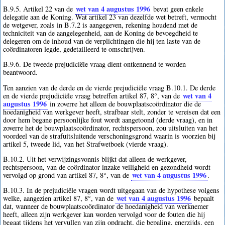
wet van 4 augustus 1996
B.9.5. Artikel 22 van de
bevat geen enkele
delegatie aan de Koning. Wat artikel 23 van dezelfde wet betreft, vermocht
de wetgever, zoals in B.7.2 is aangegeven, rekening houdend met de
techniciteit van de aangelegenheid, aan de Koning de bevoegdheid te
delegeren om de inhoud van de verplichtingen die hij ten laste van de
coördinatoren legde, gedetailleerd te omschrijven.
B.9.6. De tweede prejudiciële vraag dient ontkennend te worden
beantwoord.
Ten aanzien van de derde en de vierde prejudiciële vraag B.10.1. De derde
wet van 4
en de vierde prejudiciële vraag betreffen artikel 87, 8°, van de
augustus 1996
in zoverre het alleen de bouwplaatscoördinator die de
hoedanigheid van werkgever heeft, strafbaar stelt, zonder te vereisen dat een
door hem begane persoonlijke fout wordt aangetoond (derde vraag), en in
zoverre het de bouwplaatscoördinator, rechtspersoon, zou uitsluiten van het
voordeel van de strafuitsluitende verschoningsgrond waarin is voorzien bij
artikel 5, tweede lid, van het Strafwetboek (vierde vraag).
B.10.2. Uit het verwijzingsvonnis blijkt dat alleen de werkgever,
rechtspersoon, van de coördinator inzake veiligheid en gezondheid wordt
wet van 4 augustus 1996
vervolgd op grond van artikel 87, 8°, van de
.
B.10.3. In de prejudiciële vragen wordt uitgegaan van de hypothese volgens
wet van 4 augustus 1996
welke, aangezien artikel 87, 8°, van de
bepaalt
dat, wanneer de bouwplaatscoördinator de hoedanigheid van werknemer
heeft, alleen zijn werkgever kan worden vervolgd voor de fouten die hij
begaat tijdens het vervullen van zijn opdracht, die bepaling, enerzijds, een