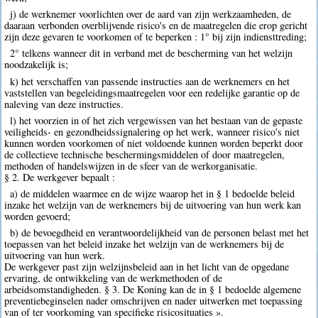
j) de werknemer voorlichten over de aard van zijn werkzaamheden, de
daaraan verbonden overblijvende risico's en de maatregelen die erop gericht
zijn deze gevaren te voorkomen of te beperken : 1° bij zijn indiensttreding;
2° telkens wanneer dit in verband met de bescherming van het welzijn
noodzakelijk is;
k) het verschaffen van passende instructies aan de werknemers en het
vaststellen van begeleidingsmaatregelen voor een redelijke garantie op de
naleving van deze instructies.
l) het voorzien in of het zich vergewissen van het bestaan van de gepaste
veiligheids- en gezondheidssignalering op het werk, wanneer risico's niet
kunnen worden voorkomen of niet voldoende kunnen worden beperkt door
de collectieve technische beschermingsmiddelen of door maatregelen,
methoden of handelswijzen in de sfeer van de werkorganisatie.
§ 2. De werkgever bepaalt :
a) de middelen waarmee en de wijze waarop het in § 1 bedoelde beleid
inzake het welzijn van de werknemers bij de uitvoering van hun werk kan
worden gevoerd;
b) de bevoegdheid en verantwoordelijkheid van de personen belast met het
toepassen van het beleid inzake het welzijn van de werknemers bij de
uitvoering van hun werk.
De werkgever past zijn welzijnsbeleid aan in het licht van de opgedane
ervaring, de ontwikkeling van de werkmethoden of de
arbeidsomstandigheden. § 3. De Koning kan de in § 1 bedoelde algemene
preventiebeginselen nader omschrijven en nader uitwerken met toepassing
van of ter voorkoming van specifieke risicosituaties ».