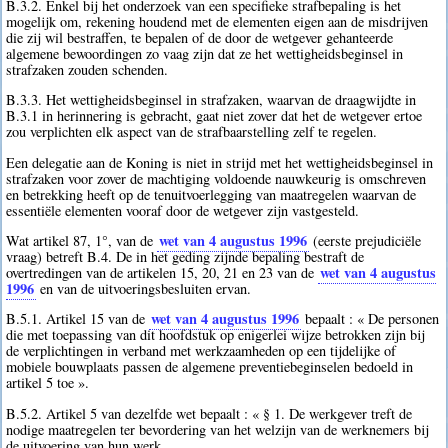
B.3.2. Enkel bij het onderzoek van een specifieke strafbepaling is het
mogelijk om, rekening houdend met de elementen eigen aan de misdrijven
die zij wil bestraffen, te bepalen of de door de wetgever gehanteerde
algemene bewoordingen zo vaag zijn dat ze het wettigheidsbeginsel in
strafzaken zouden schenden.
B.3.3. Het wettigheidsbeginsel in strafzaken, waarvan de draagwijdte in
B.3.1 in herinnering is gebracht, gaat niet zover dat het de wetgever ertoe
zou verplichten elk aspect van de strafbaarstelling zelf te regelen.
Een delegatie aan de Koning is niet in strijd met het wettigheidsbeginsel in
strafzaken voor zover de machtiging voldoende nauwkeurig is omschreven
en betrekking heeft op de tenuitvoerlegging van maatregelen waarvan de
essentiële elementen vooraf door de wetgever zijn vastgesteld.
wet van 4 augustus 1996
Wat artikel 87, 1°, van de
(eerste prejudiciële
vraag) betreft B.4. De in het geding zijnde bepaling bestraft de
wet van 4 augustus
overtredingen van de artikelen 15, 20, 21 en 23 van de
1996
en van de uitvoeringsbesluiten ervan.
wet van 4 augustus 1996
B.5.1. Artikel 15 van de
bepaalt : « De personen
die met toepassing van dit hoofdstuk op enigerlei wijze betrokken zijn bij
de verplichtingen in verband met werkzaamheden op een tijdelijke of
mobiele bouwplaats passen de algemene preventiebeginselen bedoeld in
artikel 5 toe ».
B.5.2. Artikel 5 van dezelfde wet bepaalt : « § 1. De werkgever treft de
nodige maatregelen ter bevordering van het welzijn van de werknemers bij
de uitvoering van hun werk.