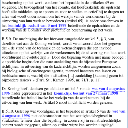
bescherming op het werk, conform het bepaalde in de artikelen 49 en
volgende. De bevoegdheid van het comité, dat hoofdzakelijk als opdracht
heeft alle middelen op te sporen en voor te stellen en actief bij te dragen tot
alles wat wordt ondernomen om het welzijn van de werknemers bij de
uitvoering van hun werk te bevorderen (artikel 65), is nader omschreven in
koninklijk besluit van 3 mei 1999
het
betreffende de opdrachten en de
werking van de Comités voor preventie en bescherming op het werk.
B.5.9. De machtiging die het hiervoor aangehaalde artikel 5, § 3, van
dezelfde wet aan de Koning verleent, wordt verantwoord door het gegeven
dat « de stand van de techniek en de wetenschappen die een invloed
uitoefenen op het welzijn van de werknemers bij de uitvoering van hun werk
voortdurend in evolutie zijn ». Door die bepaling worden met name beoogd :
« specifieke beginselen die naar aanleiding van de bijzondere Europese
richtlijnen, in uitvoering van de kaderrichtlijn, worden aangenomen zoals,
bij biologische of carcinogene agentia, manueel hanteren van lasten en
beeldschermen », waarbij die « situaties [...] aanleiding [kunnen] geven tot
bijzondere risico's » (Parl. St., Kamer, 1995, nr. 71/1, p. 11).
wet van 4 augustus
De Koning heeft de eisen gesteld door artikel 5 van de
1996
koninklijk besluit van 27 maart 1998
nader gepreciseerd in het
betreffende het beleid inzake het welzijn van de werknemers bij de
uitvoering van hun werk. Artikel 5 moet in dat licht worden gelezen.
wet van
B.5.10. Gelet op wat voorafgaat, is het bepaalde in artikel 5 van de
4 augustus 1996
niet onbestaanbaar met het wettigheidsbeginsel in
strafzaken, te meer daar die bepaling, in zoverre zij in een strafrechtelijke
context wordt toegepast, alleen op strikte wijze kan worden uitgelegd.