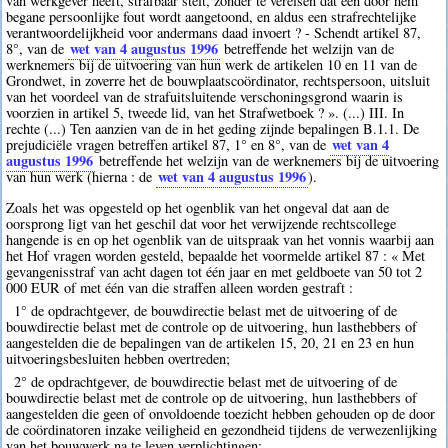
van werkgever heeft, strafbaar stelt, zonder te vereisen dat een door hem
begane persoonlijke fout wordt aangetoond, en aldus een strafrechtelijke
verantwoordelijkheid voor andermans daad invoert ? - Schendt artikel 87,
wet van 4 augustus 1996
8°, van de
betreffende het welzijn van de
werknemers bij de uitvoering van hun werk de artikelen 10 en 11 van de
Grondwet, in zoverre het de bouwplaatscoördinator, rechtspersoon, uitsluit
van het voordeel van de strafuitsluitende verschoningsgrond waarin is
voorzien in artikel 5, tweede lid, van het Strafwetboek ? ». (...) III. In
rechte (...) Ten aanzien van de in het geding zijnde bepalingen B.1.1. De
wet van 4
prejudiciële vragen betreffen artikel 87, 1° en 8°, van de
augustus 1996
betreffende het welzijn van de werknemers bij de uitvoering
wet van 4 augustus 1996
van hun werk (hierna : de
).
Zoals het was opgesteld op het ogenblik van het ongeval dat aan de
oorsprong ligt van het geschil dat voor het verwijzende rechtscollege
hangende is en op het ogenblik van de uitspraak van het vonnis waarbij aan
het Hof vragen worden gesteld, bepaalde het voormelde artikel 87 : « Met
gevangenisstraf van acht dagen tot één jaar en met geldboete van 50 tot 2
000 EUR of met één van die straffen alleen worden gestraft :
1° de opdrachtgever, de bouwdirectie belast met de uitvoering of de
bouwdirectie belast met de controle op de uitvoering, hun lasthebbers of
aangestelden die de bepalingen van de artikelen 15, 20, 21 en 23 en hun
uitvoeringsbesluiten hebben overtreden;
2° de opdrachtgever, de bouwdirectie belast met de uitvoering of de
bouwdirectie belast met de controle op de uitvoering, hun lasthebbers of
aangestelden die geen of onvoldoende toezicht hebben gehouden op de door
de coördinatoren inzake veiligheid en gezondheid tijdens de verwezenlijking
van het bouwwerk na te leven verplichtingen;