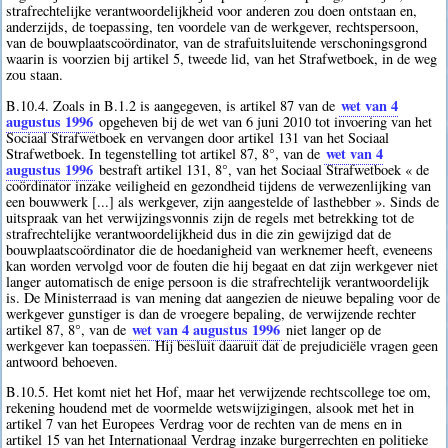
strafrechtelijke verantwoordelijkheid voor anderen zou doen ontstaan en,
anderzijds, de toepassing, ten voordele van de werkgever, rechtspersoon,
van de bouwplaatscoördinator, van de strafuitsluitende verschoningsgrond
waarin is voorzien bij artikel 5, tweede lid, van het Strafwetboek, in de weg
zou staan.
wet van 4
B.10.4. Zoals in B.1.2 is aangegeven, is artikel 87 van de
augustus 1996
opgeheven bij de wet van 6 juni 2010 tot invoering van het
Sociaal Strafwetboek en vervangen door artikel 131 van het Sociaal
wet van 4
Strafwetboek. In tegenstelling tot artikel 87, 8°, van de
augustus 1996
bestraft artikel 131, 8°, van het Sociaal Strafwetboek « de
coördinator inzake veiligheid en gezondheid tijdens de verwezenlijking van
een bouwwerk [...] als werkgever, zijn aangestelde of lasthebber ». Sinds de
uitspraak van het verwijzingsvonnis zijn de regels met betrekking tot de
strafrechtelijke verantwoordelijkheid dus in die zin gewijzigd dat de
bouwplaatscoördinator die de hoedanigheid van werknemer heeft, eveneens
kan worden vervolgd voor de fouten die hij begaat en dat zijn werkgever niet
langer automatisch de enige persoon is die strafrechtelijk verantwoordelijk
is. De Ministerraad is van mening dat aangezien de nieuwe bepaling voor de
werkgever gunstiger is dan de vroegere bepaling, de verwijzende rechter
wet van 4 augustus 1996
artikel 87, 8°, van de
niet langer op de
werkgever kan toepassen. Hij besluit daaruit dat de prejudiciële vragen geen
antwoord behoeven.
B.10.5. Het komt niet het Hof, maar het verwijzende rechtscollege toe om,
rekening houdend met de voormelde wetswijzigingen, alsook met het in
artikel 7 van het Europees Verdrag voor de rechten van de mens en in
artikel 15 van het Internationaal Verdrag inzake burgerrechten en politieke