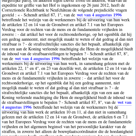
burgerlijke partij, en anderen tegen David Trotte en anderen, waarvan de
expeditie ter griffie van het Hof is ingekomen op 26 juni 2012, heeft de
Correctionele Rechtbank te Neufchâteau de volgende prejudiciële vragen
wet van 4 augustus 1996
gesteld : « - Schendt artikel 87, 1°, van de
betreffende het welzijn van de werknemers bij de uitvoering van hun werk
de artikelen 12 en 14 van de Grondwet en artikel 7.1 van het Europees
Verdrag voor de rechten van de mens en de fundamentele vrijheden in
zoverre : - dat artikel het voor de rechtsonderhorige, op het ogenblik dat hij
een gedrag aanneemt, niet mogelijk maakt te weten of dat gedrag al dan niet
strafbaar is ? - de strafrechtelijke sancties die het bepaalt, afhankelijk zijn
van een aan de Koning verleende machtiging die Hem de mogelijkheid biedt
de inhoud van de strafbaarstellingen te bepalen ? - Schendt artikel 87, 8°,
wet van 4 augustus 1996
van de
betreffende het welzijn van de
werknemers bij de uitvoering van hun werk, in samenhang gelezen met de
artikelen 22, 1° en 4°, en 23 van dezelfde wet, de artikelen 12 en 14 van de
Grondwet en artikel 7.1 van het Europees Verdrag voor de rechten van de
mens en de fundamentele vrijheden in zoverre : - dat artikel het voor de
rechtsonderhorige, op het ogenblik dat hij een gedrag aanneemt, niet
mogelijk maakt te weten of dat gedrag al dan niet strafbaar is ? - de
strafrechtelijke sancties die het bepaalt, afhankelijk zijn van een aan de
Koning verleende machtiging die Hem de mogelijkheid biedt de inhoud van
wet van
de strafbaarstellingen te bepalen ? - Schendt artikel 87, 8°, van de
4 augustus 1996
betreffende het welzijn van de werknemers bij de
uitvoering van hun werk de artikelen 10 en 11, al dan niet in samenhang
gelezen met de artikelen 12 en 14 van de Grondwet, de artikelen 6 en 7.1
van het Europees Verdrag voor de rechten van de mens en de fundamentele
vrijheden en het algemeen beginsel van het persoonlijke karakter van de
straffen, in zoverre het alleen de bouwplaatscoördinator die de hoedanigheid