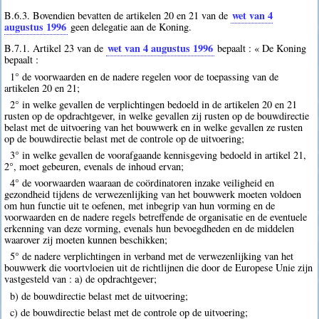
wet van 4
B.6.3. Bovendien bevatten de artikelen 20 en 21 van de
augustus 1996
geen delegatie aan de Koning.
wet van 4 augustus 1996
B.7.1. Artikel 23 van de
bepaalt : « De Koning
bepaalt :
1° de voorwaarden en de nadere regelen voor de toepassing van de
artikelen 20 en 21;
2° in welke gevallen de verplichtingen bedoeld in de artikelen 20 en 21
rusten op de opdrachtgever, in welke gevallen zij rusten op de bouwdirectie
belast met de uitvoering van het bouwwerk en in welke gevallen ze rusten
op de bouwdirectie belast met de controle op de uitvoering;
3° in welke gevallen de voorafgaande kennisgeving bedoeld in artikel 21,
2°, moet gebeuren, evenals de inhoud ervan;
4° de voorwaarden waaraan de coördinatoren inzake veiligheid en
gezondheid tijdens de verwezenlijking van het bouwwerk moeten voldoen
om hun functie uit te oefenen, met inbegrip van hun vorming en de
voorwaarden en de nadere regels betreffende de organisatie en de eventuele
erkenning van deze vorming, evenals hun bevoegdheden en de middelen
waarover zij moeten kunnen beschikken;
5° de nadere verplichtingen in verband met de verwezenlijking van het
bouwwerk die voortvloeien uit de richtlijnen die door de Europese Unie zijn
vastgesteld van : a) de opdrachtgever;
b) de bouwdirectie belast met de uitvoering;
c) de bouwdirectie belast met de controle op de uitvoering;