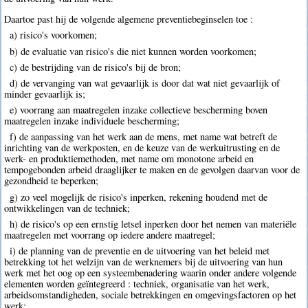
Daartoe past hij de volgende algemene preventiebeginselen toe :
a) risico's voorkomen;
b) de evaluatie van risico's die niet kunnen worden voorkomen;
c) de bestrijding van de risico's bij de bron;
d) de vervanging van wat gevaarlijk is door dat wat niet gevaarlijk of
minder gevaarlijk is;
e) voorrang aan maatregelen inzake collectieve bescherming boven
maatregelen inzake individuele bescherming;
f) de aanpassing van het werk aan de mens, met name wat betreft de
inrichting van de werkposten, en de keuze van de werkuitrusting en de
werk- en produktiemethoden, met name om monotone arbeid en
tempogebonden arbeid draaglijker te maken en de gevolgen daarvan voor de
gezondheid te beperken;
g) zo veel mogelijk de risico's inperken, rekening houdend met de
ontwikkelingen van de techniek;
h) de risico's op een ernstig letsel inperken door het nemen van materiële
maatregelen met voorrang op iedere andere maatregel;
i) de planning van de preventie en de uitvoering van het beleid met
betrekking tot het welzijn van de werknemers bij de uitvoering van hun
werk met het oog op een systeembenadering waarin onder andere volgende
elementen worden geïntegreerd : techniek, organisatie van het werk,
arbeidsomstandigheden, sociale betrekkingen en omgevingsfactoren op het
werk;