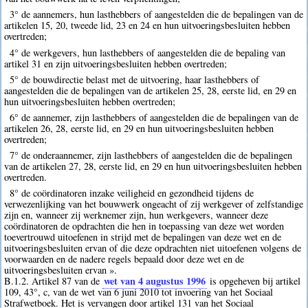
3° de aannemers, hun lasthebbers of aangestelden die de bepalingen van de
artikelen 15, 20, tweede lid, 23 en 24 en hun uitvoeringsbesluiten hebben
overtreden;
4° de werkgevers, hun lasthebbers of aangestelden die de bepaling van
artikel 31 en zijn uitvoeringsbesluiten hebben overtreden;
5° de bouwdirectie belast met de uitvoering, haar lasthebbers of
aangestelden die de bepalingen van de artikelen 25, 28, eerste lid, en 29 en
hun uitvoeringsbesluiten hebben overtreden;
6° de aannemer, zijn lasthebbers of aangestelden die de bepalingen van de
artikelen 26, 28, eerste lid, en 29 en hun uitvoeringsbesluiten hebben
overtreden;
7° de onderaannemer, zijn lasthebbers of aangestelden die de bepalingen
van de artikelen 27, 28, eerste lid, en 29 en hun uitvoeringsbesluiten hebben
overtreden.
8° de coördinatoren inzake veiligheid en gezondheid tijdens de
verwezenlijking van het bouwwerk ongeacht of zij werkgever of zelfstandige
zijn en, wanneer zij werknemer zijn, hun werkgevers, wanneer deze
coördinatoren de opdrachten die hen in toepassing van deze wet worden
toevertrouwd uitoefenen in strijd met de bepalingen van deze wet en de
uitvoeringsbesluiten ervan of die deze opdrachten niet uitoefenen volgens de
voorwaarden en de nadere regels bepaald door deze wet en de
uitvoeringsbesluiten ervan ».
wet van 4 augustus 1996
B.1.2. Artikel 87 van de
is opgeheven bij artikel
109, 43°, c, van de wet van 6 juni 2010 tot invoering van het Sociaal
Strafwetboek. Het is vervangen door artikel 131 van het Sociaal