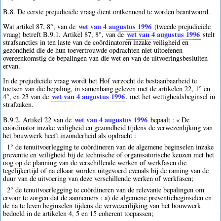
B.8. De eerste prejudiciële vraag dient ontkennend te worden beantwoord.
wet van 4 augustus 1996
Wat artikel 87, 8°, van de
(tweede prejudiciële
wet van 4 augustus 1996
vraag) betreft B.9.1. Artikel 87, 8°, van de
stelt
strafsancties in ten laste van de coördinatoren inzake veiligheid en
gezondheid die de hun toevertrouwde opdrachten niet uitoefenen
overeenkomstig de bepalingen van die wet en van de uitvoeringsbesluiten
ervan.
In de prejudiciële vraag wordt het Hof verzocht de bestaanbaarheid te
toetsen van die bepaling, in samenhang gelezen met de artikelen 22, 1° en
wet van 4 augustus 1996
4°, en 23 van de
, met het wettigheidsbeginsel in
strafzaken.
wet van 4 augustus 1996
B.9.2. Artikel 22 van de
bepaalt : « De
coördinator inzake veiligheid en gezondheid tijdens de verwezenlijking van
het bouwwerk heeft inzonderheid als opdracht :
1° de tenuitvoerlegging te coördineren van de algemene beginselen inzake
preventie en veiligheid bij de technische of organisatorische keuzen met het
oog op de planning van de verschillende werken of werkfasen die
tegelijkertijd of na elkaar worden uitgevoerd evenals bij de raming van de
duur van de uitvoering van deze verschillende werken of werkfasen;
2° de tenuitvoerlegging te coördineren van de relevante bepalingen om
ervoor te zorgen dat de aannemers : a) de algemene preventiebeginselen en
de na te leven beginselen tijdens de verwezenlijking van het bouwwerk
bedoeld in de artikelen 4, 5 en 15 coherent toepassen;