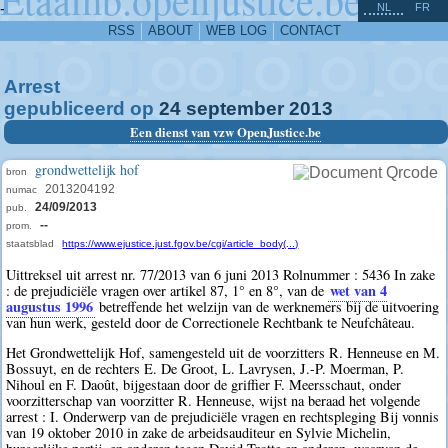
^
-
NL
FR
RSS
ABOUT
WEB LOG
CONTACT
Arrest
gepubliceerd op
24
september
2013
Een dienst van vzw OpenJustice.be
grondwettelijk hof
bron
2013204192
numac
24/09/2013
pub.
--
prom.
staatsblad
https://www.ejustice.just.fgov.be/cgi/article_body(...)
Uittreksel uit arrest nr. 77/2013 van 6 juni 2013 Rolnummer : 5436 In zake
wet van 4
: de prejudiciële vragen over artikel 87, 1° en 8°, van de
augustus 1996
betreffende het welzijn van de werknemers bij de uitvoering
van hun werk, gesteld door de Correctionele Rechtbank te Neufchâteau.
Het Grondwettelijk Hof, samengesteld uit de voorzitters R. Henneuse en M.
Bossuyt, en de rechters E. De Groot, L. Lavrysen, J.-P. Moerman, P.
Nihoul en F. Daoût, bijgestaan door de griffier F. Meersschaut, onder
voorzitterschap van voorzitter R. Henneuse, wijst na beraad het volgende
arrest : I. Onderwerp van de prejudiciële vragen en rechtspleging Bij vonnis
van 19 oktober 2010 in zake de arbeidsauditeur en Sylvie Michelin,