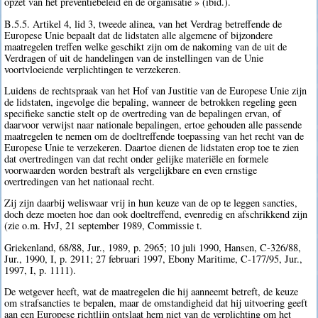
opzet van het preventiebeleid en de organisatie » (ibid.).
B.5.5. Artikel 4, lid 3, tweede alinea, van het Verdrag betreffende de
Europese Unie bepaalt dat de lidstaten alle algemene of bijzondere
maatregelen treffen welke geschikt zijn om de nakoming van de uit de
Verdragen of uit de handelingen van de instellingen van de Unie
voortvloeiende verplichtingen te verzekeren.
Luidens de rechtspraak van het Hof van Justitie van de Europese Unie zijn
de lidstaten, ingevolge die bepaling, wanneer de betrokken regeling geen
specifieke sanctie stelt op de overtreding van de bepalingen ervan, of
daarvoor verwijst naar nationale bepalingen, ertoe gehouden alle passende
maatregelen te nemen om de doeltreffende toepassing van het recht van de
Europese Unie te verzekeren. Daartoe dienen de lidstaten erop toe te zien
dat overtredingen van dat recht onder gelijke materiële en formele
voorwaarden worden bestraft als vergelijkbare en even ernstige
overtredingen van het nationaal recht.
Zij zijn daarbij weliswaar vrij in hun keuze van de op te leggen sancties,
doch deze moeten hoe dan ook doeltreffend, evenredig en afschrikkend zijn
(zie o.m. HvJ, 21 september 1989, Commissie t.
Griekenland, 68/88, Jur., 1989, p. 2965; 10 juli 1990, Hansen, C-326/88,
Jur., 1990, I, p. 2911; 27 februari 1997, Ebony Maritime, C-177/95, Jur.,
1997, I, p. 1111).
De wetgever heeft, wat de maatregelen die hij aanneemt betreft, de keuze
om strafsancties te bepalen, maar de omstandigheid dat hij uitvoering geeft
aan een Europese richtlijn ontslaat hem niet van de verplichting om het