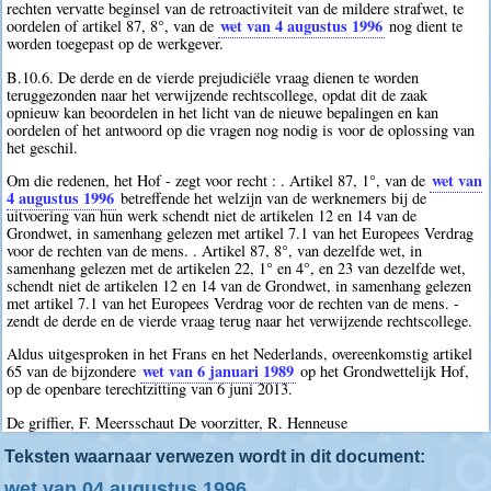
rechten vervatte beginsel van de retroactiviteit van de mildere strafwet, te
wet van 4 augustus 1996
oordelen of artikel 87, 8°, van de
nog dient te
worden toegepast op de werkgever.
B.10.6. De derde en de vierde prejudiciële vraag dienen te worden
teruggezonden naar het verwijzende rechtscollege, opdat dit de zaak
opnieuw kan beoordelen in het licht van de nieuwe bepalingen en kan
oordelen of het antwoord op die vragen nog nodig is voor de oplossing van
het geschil.
wet van
Om die redenen, het Hof - zegt voor recht : . Artikel 87, 1°, van de
4 augustus 1996
betreffende het welzijn van de werknemers bij de
uitvoering van hun werk schendt niet de artikelen 12 en 14 van de
Grondwet, in samenhang gelezen met artikel 7.1 van het Europees Verdrag
voor de rechten van de mens. . Artikel 87, 8°, van dezelfde wet, in
samenhang gelezen met de artikelen 22, 1° en 4°, en 23 van dezelfde wet,
schendt niet de artikelen 12 en 14 van de Grondwet, in samenhang gelezen
met artikel 7.1 van het Europees Verdrag voor de rechten van de mens. -
zendt de derde en de vierde vraag terug naar het verwijzende rechtscollege.
Aldus uitgesproken in het Frans en het Nederlands, overeenkomstig artikel
wet van 6 januari 1989
65 van de bijzondere
op het Grondwettelijk Hof,
op de openbare terechtzitting van 6 juni 2013.
De griffier, F. Meersschaut De voorzitter, R. Henneuse
Teksten waarnaar verwezen wordt in dit document:
wet van 04 augustus 1996