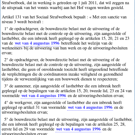
Strafwetboek, dat in werking is getreden op 1 juli 2011, dat wil zeggen na
de uitspraak van het vonnis waarbij aan het Hof vragen worden gesteld.
Artikel 131 van het Sociaal Strafwetboek bepaalt : « Met een sanctie van
niveau 3 wordt bestraft :
1° de opdrachtgever, de bouwdirectie belast met de uitvoering of de
bouwdirectie belast met de controle op de uitvoering, zijn aangestelde of
lasthebber, die een inbreuk heeft gepleegd op de artikelen 15, 20, 21 en 23
wet van 4 augustus 1996
van de
betreffende het welzijn van de
werknemers bij de uitvoering van hun werk en op de uitvoeringsbesluiten
ervan;
2° de opdrachtgever, de bouwdirectie belast met de uitvoering of de
bouwdirectie belast met de controle op de uitvoering, zijn aangestelde of
lasthebber, die geen of onvoldoende toezicht heeft uitgeoefend betreffende
de verplichtingen die de coördinatoren inzake veiligheid en gezondheid
tijdens de verwezenlijking van een bouwwerk dienen te respecteren;
3° de aannemer, zijn aangestelde of lasthebber die een inbreuk heeft
gepleegd op de bepalingen van de artikelen 15, 20, tweede lid, 23 en 24 van
wet van 4 augustus 1996
voormelde
en de uitvoeringsbesluiten ervan;
4° de werkgever, zijn aangestelde of lasthebber die een inbreuk heeft
wet van 4 augustus 1996
gepleegd op artikel 31 van voormelde
en de
uitvoeringsbesluiten ervan;
5° de bouwdirectie belast met de uitvoering, zijn aangestelde of lasthebber,
die een inbreuk heeft gepleegd op de bepalingen van de artikelen 25, 28,
wet van 4 augustus 1996
eerste lid en 29 van voormelde
en de
uitvoeringsbesluiten ervan;