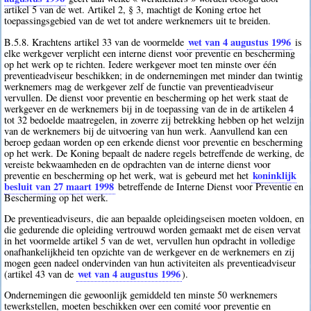
artikel 5 van de wet. Artikel 2, § 3, machtigt de Koning ertoe het
toepassingsgebied van de wet tot andere werknemers uit te breiden.
wet van 4 augustus 1996
B.5.8. Krachtens artikel 33 van de voormelde
is
elke werkgever verplicht een interne dienst voor preventie en bescherming
op het werk op te richten. Iedere werkgever moet ten minste over één
preventieadviseur beschikken; in de ondernemingen met minder dan twintig
werknemers mag de werkgever zelf de functie van preventieadviseur
vervullen. De dienst voor preventie en bescherming op het werk staat de
werkgever en de werknemers bij in de toepassing van de in de artikelen 4
tot 32 bedoelde maatregelen, in zoverre zij betrekking hebben op het welzijn
van de werknemers bij de uitvoering van hun werk. Aanvullend kan een
beroep gedaan worden op een erkende dienst voor preventie en bescherming
op het werk. De Koning bepaalt de nadere regels betreffende de werking, de
vereiste bekwaamheden en de opdrachten van de interne dienst voor
koninklijk
preventie en bescherming op het werk, wat is gebeurd met het
besluit van 27 maart 1998
betreffende de Interne Dienst voor Preventie en
Bescherming op het werk.
De preventieadviseurs, die aan bepaalde opleidingseisen moeten voldoen, en
die gedurende die opleiding vertrouwd worden gemaakt met de eisen vervat
in het voormelde artikel 5 van de wet, vervullen hun opdracht in volledige
onafhankelijkheid ten opzichte van de werkgever en de werknemers en zij
mogen geen nadeel ondervinden van hun activiteiten als preventieadviseur
wet van 4 augustus 1996
(artikel 43 van de
).
Ondernemingen die gewoonlijk gemiddeld ten minste 50 werknemers
tewerkstellen, moeten beschikken over een comité voor preventie en