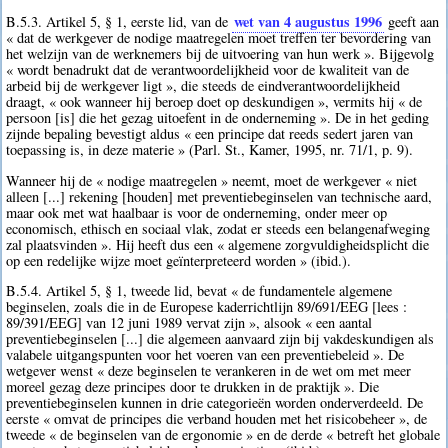
wet van 4 augustus 1996
B.5.3. Artikel 5, § 1, eerste lid, van de
geeft aan
« dat de werkgever de nodige maatregelen moet treffen ter bevordering van
het welzijn van de werknemers bij de uitvoering van hun werk ». Bijgevolg
« wordt benadrukt dat de verantwoordelijkheid voor de kwaliteit van de
arbeid bij de werkgever ligt », die steeds de eindverantwoordelijkheid
draagt, « ook wanneer hij beroep doet op deskundigen », vermits hij « de
persoon [is] die het gezag uitoefent in de onderneming ». De in het geding
zijnde bepaling bevestigt aldus « een principe dat reeds sedert jaren van
toepassing is, in deze materie » (Parl. St., Kamer, 1995, nr. 71/1, p. 9).
Wanneer hij de « nodige maatregelen » neemt, moet de werkgever « niet
alleen [...] rekening [houden] met preventiebeginselen van technische aard,
maar ook met wat haalbaar is voor de onderneming, onder meer op
economisch, ethisch en sociaal vlak, zodat er steeds een belangenafweging
zal plaatsvinden ». Hij heeft dus een « algemene zorgvuldigheidsplicht die
op een redelijke wijze moet geïnterpreteerd worden » (ibid.).
B.5.4. Artikel 5, § 1, tweede lid, bevat « de fundamentele algemene
beginselen, zoals die in de Europese kaderrichtlijn 89/691/EEG [lees :
89/391/EEG] van 12 juni 1989 vervat zijn », alsook « een aantal
preventiebeginselen [...] die algemeen aanvaard zijn bij vakdeskundigen als
valabele uitgangspunten voor het voeren van een preventiebeleid ». De
wetgever wenst « deze beginselen te verankeren in de wet om met meer
moreel gezag deze principes door te drukken in de praktijk ». Die
preventiebeginselen kunnen in drie categorieën worden onderverdeeld. De
eerste « omvat de principes die verband houden met het risicobeheer », de
tweede « de beginselen van de ergonomie » en de derde « betreft het globale