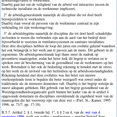
arbeidsongevallen te voorkomen.
Daarbij gaat het om de veiligheid van de arbeid wat interacties tussen de
technische installatie en de werknemer impliceert;
2° de arbeidsgeneeskunde namelijk de discipline die tot doel heeft
beroepsziekten te voorkomen.
Daarbij staat vooral de persoon van de werknemer centraal in zijn
verhouding tot zijn werkomgeving;
3° de arbeidshygiëne namelijk de discipline die tot doel heeft schadelijke
invloeden te weren die verbonden zijn aan de aard van het bedrijf door
bijvoorbeeld te voorzien in ventilatiesystemen en sanitaire installaties.
Deze drie disciplines hebben de loop der jaren een evolutie gekend waardoor
het ook belangrijk is het werk aan te passen aan de mens. Dit gebeurt in de
ergonomie. De arbeidsgeneeskunde legt thans meer de nadruk op
preventieve maatregelen, zodat het beter leek dit begrip te verlaten en te
spreken over de bescherming van de gezondheid van de werknemers op het
werk. Bovendien is het ook de bedoeling rekening te houden met de stress
op het werk en de invloed van het leefmilieu op de arbeidsomstandigheden.
Rekening houdend met deze evoluties was het beter een nieuwe
overkoepelende term te bepalen die beter weergeeft wat zowel onder de
traditionele als de nieuwere domeinen valt. Daarbij is het begrip welzijn de
meest adequate gebleken. Het gebruik van het begrip gezondheid van de
Wereldgezondheidsorganisatie geeft binnen het kader van de in artikel 4
opgesomde domeinen en disciplines onvoldoende de eigenheid weer van de
maatregelen die het voorwerp zijn van deze wet » (Parl. St., Kamer, 1995-
1996, nr. 71/7, pp. 17-18).
wet van 4
B.5.7. Artikel 2, § 1, tweede lid, 1°, § § 2 en 4, van de
augustus 1996
geeft aan welke « werknemers » worden beoogd door