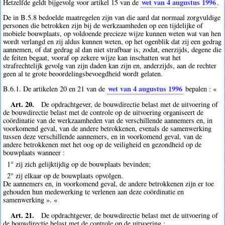
wet van 4 augustus 1996
Hetzelfde geldt bijgevolg voor artikel 15 van de
.
De in B.5.8 bedoelde maatregelen zijn van die aard dat normaal zorgvuldige
personen die betrokken zijn bij de werkzaamheden op een tijdelijke of
mobiele bouwplaats, op voldoende precieze wijze kunnen weten wat van hen
wordt verlangd en zij aldus kunnen weten, op het ogenblik dat zij een gedrag
aannemen, of dat gedrag al dan niet strafbaar is, zodat, enerzijds, degene die
de feiten begaat, vooraf op zekere wijze kan inschatten wat het
strafrechtelijk gevolg van zijn daden kan zijn en, anderzijds, aan de rechter
geen al te grote beoordelingsbevoegdheid wordt gelaten.
wet van 4 augustus 1996
B.6.1. De artikelen 20 en 21 van de
bepalen : «
Art. 20.
De opdrachtgever, de bouwdirectie belast met de uitvoering of
de bouwdirectie belast met de controle op de uitvoering organiseert de
coördinatie van de werkzaamheden van de verschillende aannemers en, in
voorkomend geval, van de andere betrokkenen, evenals de samenwerking
tussen deze verschillende aannemers, en in voorkomend geval, van de
andere betrokkenen met het oog op de veiligheid en gezondheid op de
bouwplaats wanneer :
1° zij zich gelijktijdig op de bouwplaats bevinden;
2° zij elkaar op de bouwplaats opvolgen.
De aannemers en, in voorkomend geval, de andere betrokkenen zijn er toe
gehouden hun medewerking te verlenen aan deze coördinatie en
samenwerking ». «
Art. 21.
De opdrachtgever, de bouwdirectie belast met de uitvoering of
de bouwdirectie belast met de controle op de uitvoering :