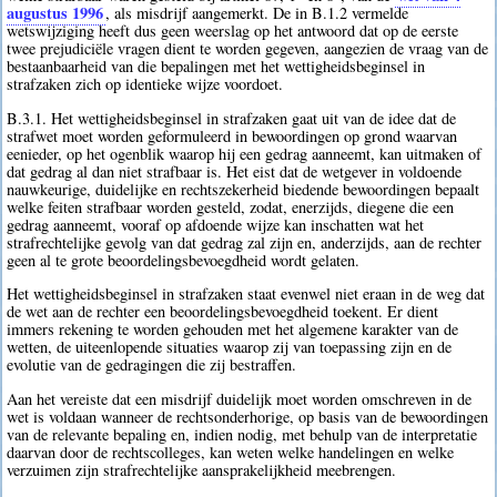
augustus 1996
, als misdrijf aangemerkt. De in B.1.2 vermelde
wetswijziging heeft dus geen weerslag op het antwoord dat op de eerste
twee prejudiciële vragen dient te worden gegeven, aangezien de vraag van de
bestaanbaarheid van die bepalingen met het wettigheidsbeginsel in
strafzaken zich op identieke wijze voordoet.
B.3.1. Het wettigheidsbeginsel in strafzaken gaat uit van de idee dat de
strafwet moet worden geformuleerd in bewoordingen op grond waarvan
eenieder, op het ogenblik waarop hij een gedrag aanneemt, kan uitmaken of
dat gedrag al dan niet strafbaar is. Het eist dat de wetgever in voldoende
nauwkeurige, duidelijke en rechtszekerheid biedende bewoordingen bepaalt
welke feiten strafbaar worden gesteld, zodat, enerzijds, diegene die een
gedrag aanneemt, vooraf op afdoende wijze kan inschatten wat het
strafrechtelijke gevolg van dat gedrag zal zijn en, anderzijds, aan de rechter
geen al te grote beoordelingsbevoegdheid wordt gelaten.
Het wettigheidsbeginsel in strafzaken staat evenwel niet eraan in de weg dat
de wet aan de rechter een beoordelingsbevoegdheid toekent. Er dient
immers rekening te worden gehouden met het algemene karakter van de
wetten, de uiteenlopende situaties waarop zij van toepassing zijn en de
evolutie van de gedragingen die zij bestraffen.
Aan het vereiste dat een misdrijf duidelijk moet worden omschreven in de
wet is voldaan wanneer de rechtsonderhorige, op basis van de bewoordingen
van de relevante bepaling en, indien nodig, met behulp van de interpretatie
daarvan door de rechtscolleges, kan weten welke handelingen en welke
verzuimen zijn strafrechtelijke aansprakelijkheid meebrengen.