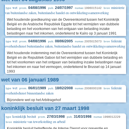
wet
ministerie
04/08/1996
24/07/1997
1996015142
type
prom.
pub.
numac
bron
van buitenlandse zaken, buitenlandse handel en ontwikkelingssamenwerking
Wet houdende goedkeuring van de Overeenkomst tussen het Koninkrijk
België en de Arabische Republiek Egypte tot het vermijden van dubbele
belasting en het voorkomen van het ontgaan van belasting inzake
belastingen naar het inkomen, ondertekend te Kaïro op 3 januari 1991
wet
federale
04/08/1996
08/06/2005
2005015073
type
prom.
pub.
numac
bron
overheidsdienst buitenlandse zaken, buitenlandse handel en ontwikkelingssamenwerking
Wet houdende instemming met de Overeenkomst tussen het Koninkrijk
België en de Republiek Gabon tot het vermijden van dubbele belasting en
tot het voorkomen van het ontgaan van belasting inzake belastingen naar
het inkomen en naar het vermogen, ondertekend te Brussel op 14 januari
1993
wet van 06 januari 1989
wet
federale
06/01/1989
18/02/2008
2008000108
type
prom.
pub.
numac
bron
overheidsdienst binnenlandse zaken
Bijzondere wet op het Arbitragehof
koninklijk besluit van 27 maart 1998
koninklijk besluit
27/03/1998
31/03/1998
1998012229
type
prom.
pub.
numac
ministerie van tewerkstelling en arbeid
bron
Koninklijk besluit betreffende de Interne Dienst voor preventie en