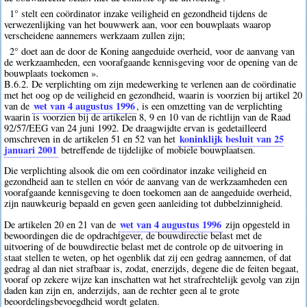
1° stelt een coördinator inzake veiligheid en gezondheid tijdens de
verwezenlijking van het bouwwerk aan, voor een bouwplaats waarop
verscheidene aannemers werkzaam zullen zijn;
2° doet aan de door de Koning aangeduide overheid, voor de aanvang van
de werkzaamheden, een voorafgaande kennisgeving voor de opening van de
bouwplaats toekomen ».
B.6.2. De verplichting om zijn medewerking te verlenen aan de coördinatie
met het oog op de veiligheid en gezondheid, waarin is voorzien bij artikel 20
wet van 4 augustus 1996
van de
, is een omzetting van de verplichting
waarin is voorzien bij de artikelen 8, 9 en 10 van de richtlijn van de Raad
92/57/EEG van 24 juni 1992. De draagwijdte ervan is gedetailleerd
koninklijk besluit van 25
omschreven in de artikelen 51 en 52 van het
januari 2001
betreffende de tijdelijke of mobiele bouwplaatsen.
Die verplichting alsook die om een coördinator inzake veiligheid en
gezondheid aan te stellen en vóór de aanvang van de werkzaamheden een
voorafgaande kennisgeving te doen toekomen aan de aangeduide overheid,
zijn nauwkeurig bepaald en geven geen aanleiding tot dubbelzinnigheid.
wet van 4 augustus 1996
De artikelen 20 en 21 van de
zijn opgesteld in
bewoordingen die de opdrachtgever, de bouwdirectie belast met de
uitvoering of de bouwdirectie belast met de controle op de uitvoering in
staat stellen te weten, op het ogenblik dat zij een gedrag aannemen, of dat
gedrag al dan niet strafbaar is, zodat, enerzijds, degene die de feiten begaat,
vooraf op zekere wijze kan inschatten wat het strafrechtelijk gevolg van zijn
daden kan zijn en, anderzijds, aan de rechter geen al te grote
beoordelingsbevoegdheid wordt gelaten.