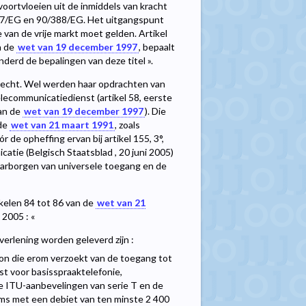
oortvloeien uit de inmiddels van kracht
387/EG en 90/388/EG. Het uitgangspunt
e van de vrije markt moet gelden. Artikel
an de
wet van 19 december 1997
, bepaalt
minderd de bepalingen van deze titel ».
 recht. Wel werden haar opdrachten van
lecommunicatiedienst (artikel 58, eerste
van de
wet van 19 december 1997
). Die
 de
wet van 21 maart 1991
, zoals
ór de opheffing ervan bij artikel 155, 3°,
atie (Belgisch Staatsblad , 20 juni 2005)
waarborgen van universele toegang en de
ikelen 84 tot 86 van de
wet van 21
 2005 : «
tverlening worden geleverd zijn :
oon die erom verzoekt van de toegang tot
t voor basisspraaktelefonie,
de ITU-aanbevelingen van serie T en de
ms met een debiet van ten minste 2 400