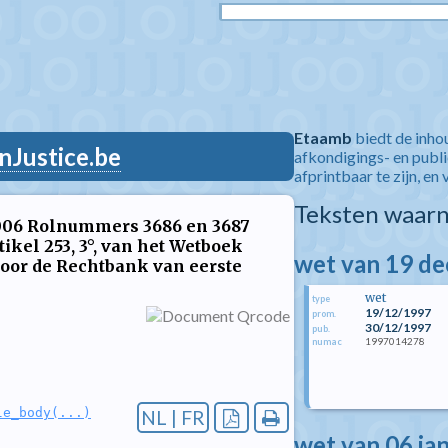
Etaamb
biedt de inho
nJustice.be
afkondigings- en publ
afprintbaar te zijn, en 
Teksten waarn
l 2006 Rolnummers 3686 en 3687
tikel 253, 3°, van het Wetboek
wet van 19 d
door de Rechtbank van eerste
wet
type
19/12/1997
prom.
30/12/1997
pub.
1997014278
numac
le_body(...)
NL | FR
wet van 06 ja