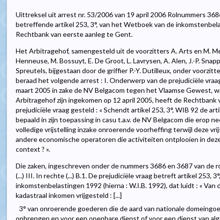
Uittreksel uit arrest nr. 53/2006 van 19 april 2006 Rolnummers 3686
betreffende artikel 253, 3°, van het Wetboek van de inkomstenbel
Rechtbank van eerste aanleg te Gent.
Het Arbitragehof, samengesteld uit de voorzitters A. Arts en M. Mel
Henneuse, M. Bossuyt, E. De Groot, L. Lavrysen, A. Alen, J.-P. Snapp
Spreutels, bijgestaan door de griffier P.-Y. Dutilleux, onder voorzitt
beraad het volgende arrest : I. Onderwerp van de prejudiciële vraa
maart 2005 in zake de NV Belgacom tegen het Vlaamse Gewest, waar
Arbitragehof zijn ingekomen op 12 april 2005, heeft de Rechtbank
prejudiciële vraag gesteld : « Schendt artikel 253, 3°, WIB 92 de a
bepaald in zijn toepassing in casu t.a.v. de NV Belgacom die erop n
volledige vrijstelling inzake onroerende voorheffing terwijl deze vr
andere economische operatoren die activiteiten ontplooien in deze
context ? ».
Die zaken, ingeschreven onder de nummers 3686 en 3687 van de r
(...) III. In rechte (...) B.1. De prejudiciële vraag betreft artikel 253
inkomstenbelastingen 1992 (hierna : W.I.B. 1992), dat luidt : « Va
kadastraal inkomen vrijgesteld : [...]
3° van onroerende goederen die de aard van nationale domeingoe
opbrengen en voor een openbare dienst of voor een dienst van al