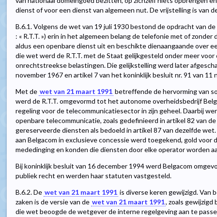
van nationaal domeingoed bezitten, op zichzelf niets opbrengen 
dienst of voor een dienst van algemeen nut. De vrijstelling is van 
B.6.1. Volgens de wet van 19 juli 1930 bestond de opdracht van de 
: « R.T.T. ») erin in het algemeen belang de telefonie met of zonder 
aldus een openbare dienst uit en beschikte dienaangaande over ee
die wet werd de R.T.T. met de Staat gelijkgesteld onder meer voor
onrechtstreekse belastingen. Die gelijkstelling werd later afgescha
november 1967 en artikel 7 van het koninklijk besluit nr. 91 van 11
Met de
wet van 21 maart 1991
betreffende de hervorming van s
werd de R.T.T. omgevormd tot het autonome overheidsbedrijf Bel
regeling voor de telecommunicatiesector in zijn geheel. Daarbij 
openbare telecommunicatie, zoals gedefinieerd in artikel 82 van d
gereserveerde diensten als bedoeld in artikel 87 van dezelfde wet
aan Belgacom in exclusieve concessie werd toegekend, gold voor d
mededinging en konden die diensten door elke operator worden 
Bij koninklijk besluit van 16 december 1994 werd Belgacom omge
publiek recht en werden haar statuten vastgesteld.
B.6.2. De
wet van 21 maart 1991
is diverse keren gewijzigd. Van 
zaken is de versie van de
wet van 21 maart 1991
, zoals gewijzigd 
die wet beoogde de wetgever de interne regelgeving aan te passen 