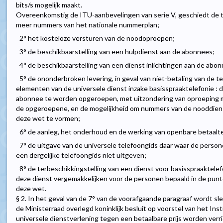
bits/s mogelijk maakt.
Overeenkomstig de ITU-aanbevelingen van serie V, geschiedt de t
meer nummers van het nationale nummerplan;
2° het kosteloze versturen van de noodoproepen;
3° de beschikbaarstelling van een hulpdienst aan de abonnees;
4° de beschikbaarstelling van een dienst inlichtingen aan de abo
5° de ononderbroken levering, in geval van niet-betaling van de t
elementen van de universele dienst inzake basisspraaktelefonie : 
abonnee te worden opgeroepen, met uitzondering van oproeping 
de opgeroepene, en de mogelijkheid om nummers van de nooddienste
deze wet te vormen;
6° de aanleg, het onderhoud en de werking van openbare betaalt
7° de uitgave van de universele telefoongids daar waar de person
een dergelijke telefoongids niet uitgeven;
8° de terbeschikkingstelling van een dienst voor basisspraaktele
deze dienst vergemakkelijken voor de personen bepaald in de punten 1,
deze wet.
§ 2. In het geval van de 7° van de voorafgaande paragraaf wordt sl
de Ministerraad overlegd koninklijk besluit op voorstel van het Insti
universele dienstverlening tegen een betaalbare prijs worden verr