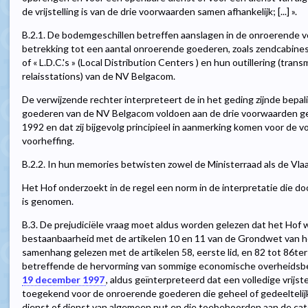
de vrijstelling is van de drie voorwaarden samen afhankelijk; [...] ».
B.2.1. De bodemgeschillen betreffen aanslagen in de onroerende v
betrekking tot een aantal onroerende goederen, zoals zendcabines, 
of « L.D.C.'s » (Local Distribution Centers ) en hun outillering (tran
relaisstations) van de NV Belgacom.
De verwijzende rechter interpreteert de in het geding zijnde bepa
goederen van de NV Belgacom voldoen aan de drie voorwaarden geste
1992 en dat zij bijgevolg principieel in aanmerking komen voor de vo
voorheffing.
B.2.2. In hun memories betwisten zowel de Ministerraad als de Vla
Het Hof onderzoekt in de regel een norm in de interpretatie die d
is genomen.
B.3. De prejudiciële vraag moet aldus worden gelezen dat het Hof
bestaanbaarheid met de artikelen 10 en 11 van de Grondwet van het
samenhang gelezen met de artikelen 58, eerste lid, en 82 tot 86te
betreffende de hervorming van sommige economische overheidsbedr
19 december 1997
, aldus geïnterpreteerd dat een volledige vrijs
toegekend voor de onroerende goederen die geheel of gedeelteli
dienst of dienst van algemeen nut en die toebehoorden aan de cat