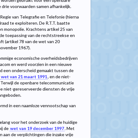
en worden gebruikt voor een openbare
de drie voorwaarden samen afhankelijk.
Regie van Telegrafie en Telefonie (hierna
draad te exploiteren. De R.T.T. baatte
n monopolie. Krachtens artikel 25 van
 de toepassing van de rechtstreekse en
ft (artikel 78 van de wet van 20
 november 1967).
ommige economische overheidsbedrijven
gacom en werd voorzien in een nieuwe
werd een onderscheid gemaakt tussen de
e
wet van 21 maart 1991
, en de niet-
. Terwijl de openbare telecommunicatie
e niet-gereserveerde diensten de vrije
aangeboden.
vormd in een naamloze vennootschap van
belang voor het onderzoek van de huidige
bij de
wet van 19 december 1997
. Met
aan de verplichtingen die inzake vrije