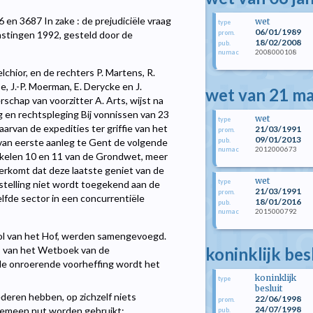
 en 3687 In zake : de prejudiciële vraag
wet
type
06/01/1989
prom.
astingen 1992, gesteld door de
18/02/2008
pub.
2008000108
numac
chior, en de rechters P. Martens, R.
e, J.-P. Moerman, E. Derycke en J.
wet van 21 m
erschap van voorzitter A. Arts, wijst na
g en rechtspleging Bij vonnissen van 23
wet
type
van de expedities ter griffie van het
21/03/1991
prom.
09/01/2013
pub.
 van eerste aanleg te Gent de volgende
2012000673
numac
rtikelen 10 en 11 van de Grondwet, meer
eerkomt dat deze laatste geniet van de
wet
type
ijstelling niet wordt toegekend aan de
21/03/1991
prom.
lfde sector in een concurrentiële
18/01/2016
pub.
2015000792
numac
ol van het Hof, werden samengevoegd.
koninklijk bes
, 3°, van het Wetboek van de
n de onroerende voorheffing wordt het
koninklijk
type
besluit
deren hebben, op zichzelf niets
22/06/1998
prom.
24/07/1998
gemeen nut worden gebruikt;
pub.