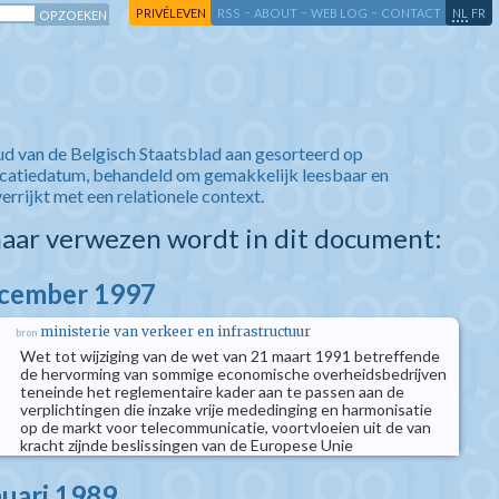
-
-
-
-
PRIVÉLEVEN
RSS
ABOUT
WEB LOG
CONTACT
NL
FR
ud van de Belgisch Staatsblad aan gesorteerd op
icatiedatum, behandeld om gemakkelijk leesbaar en
verrijkt met een relationele context.
aar verwezen wordt in dit document:
ecember 1997
ministerie van verkeer en infrastructuur
bron
Wet tot wijziging van de wet van 21 maart 1991 betreffende
de hervorming van sommige economische overheidsbedrijven
teneinde het reglementaire kader aan te passen aan de
verplichtingen die inzake vrije mededinging en harmonisatie
op de markt voor telecommunicatie, voortvloeien uit de van
kracht zijnde beslissingen van de Europese Unie
nuari 1989