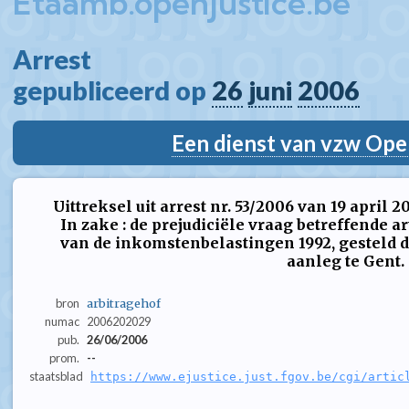
Etaamb.openjustice.be
Arrest  
gepubliceerd op 
26
juni
2006
Een dienst van vzw Ope
Uittreksel uit arrest nr. 53/2006 van 19 apri
In zake : de prejudiciële vraag betreffende ar
van de inkomstenbelastingen 1992, gesteld 
aanleg te Gent.
bron
arbitragehof
numac
2006202029
pub.
26/06/2006
prom.
--
staatsblad
https://www.ejustice.just.fgov.be/cgi/artic