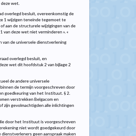
n deze wet.
raad overlegd besluit, overeenkomstig de
age 1 wijzigen teneinde tegemoet te
f aan de structurele wijzigingen van de
 1 van deze wet niet verminderen ». «
n van de universele dienstverlening
rraad overlegd besluit, en
deze wet dit hoofdstuk 2 van bijlage 2
tueel de andere universele
en binnen de termijn voorgeschreven door
en goedkeuring van het Instituut. § 2.
 komen verstrekken Belgacom en
f zijn gevolmachtigden alle inlichtingen
die door het Instituut is voorgeschreven
nberekening niet wordt goedgekeurd door
e dienstverleners geen aanspraak maken