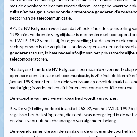
met de openbare telecommunicatiedienst - categorie waartoe enke
zulks niet het geval was voor de onroerende goederen die toebeh
sector van de telecommunicatie.
B.4. De NV Belgacom voert aan dat zij, ook sinds de openstelling v
1998, niet voldoende vergelijkbaar is met andere telecomoperatoren
het W.I.B. 1992 vermits zij, in tegenstelling tot de andere telecom
rechtspersoon is die verplicht is onderworpen aan een rechtsstels
goederenstatuut, in haar nadeel afwijkt van het privaatrechtelijke
telecomoperatoren.
Niettegenstaande de NV Belgacom, een naamloze vennootschap van
openbare dienst inzake telecommunicatie, is zij, sinds de liberalis
januari 1998, minstens ten dele werkzaam op dezelfde markt als 
machtiging is verleend, en dit binnen een concurrentiële context.
De exceptie van niet-vergelijkbaarheid wordt verworpen.
B.5. De vrijstelling bedoeld in artikel 253, 3°, van het W.I.B. 1992
regel van het belastingrecht, die reeds was neergelegd in de wet va
en vloeit voort uit beschouwingen van algemeen belang.
De eigendommen die aan de aanslag in de onroerende voorheffing 