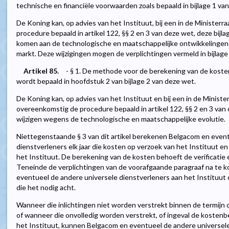
technische en financiële voorwaarden zoals bepaald in bijlage 1 va
De Koning kan, op advies van het Instituut, bij een in de Minister
procedure bepaald in artikel 122, §§ 2 en 3 van deze wet, deze bijl
komen aan de technologische en maatschappelijke ontwikkelingen o
markt. Deze wijzigingen mogen de verplichtingen vermeld in bijlage
Artikel 85.
- § 1. De methode voor de berekening van de koste
wordt bepaald in hoofdstuk 2 van bijlage 2 van deze wet.
De Koning kan, op advies van het Instituut en bij een in de Ministe
overeenkomstig de procedure bepaald in artikel 122, §§ 2 en 3 van 
wijzigen wegens de technologische en maatschappelijke evolutie.
Niettegenstaande § 3 van dit artikel berekenen Belgacom en even
dienstverleners elk jaar die kosten op verzoek van het Instituut 
het Instituut. De berekening van de kosten behoeft de verificatie 
Teneinde de verplichtingen van de voorafgaande paragraaf na te
eventueel de andere universele dienstverleners aan het Instituut o
die het nodig acht.
Wanneer die inlichtingen niet worden verstrekt binnen de termijn 
of wanneer die onvolledig worden verstrekt, of ingeval de koste
het Instituut, kunnen Belgacom en eventueel de andere universel