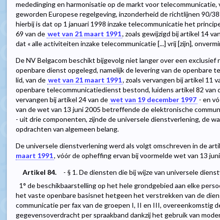
mededinging en harmonisatie op de markt voor telecommunicatie, v
geworden Europese regelgeving, inzonderheid de richtlijnen 90/
hierbij is dat op 1 januari 1998 inzake telecommunicatie het princip
69 van de
wet van 21 maart 1991
, zoals gewijzigd bij artikel 14 v
dat « alle activiteiten inzake telecommunicatie [...] vrij [zijn], onver
De NV Belgacom beschikt bijgevolg niet langer over een exclusief
openbare dienst opgelegd, namelijk de levering van de openbare te
lid, van de
wet van 21 maart 1991
, zoals vervangen bij artikel 11 
openbare telecommunicatiedienst bestond, luidens artikel 82 van
vervangen bij artikel 24 van de
wet van 19 december 1997
- en vó
van de wet van 13 juni 2005 betreffende de elektronische communic
- uit drie componenten, zijnde de universele dienstverlening, de 
opdrachten van algemeen belang.
De universele dienstverlening werd als volgt omschreven in de art
maart 1991
, vóór de opheffing ervan bij voormelde wet van 13 juni
Artikel 84.
- § 1. De diensten die bij wijze van universele diens
1° de beschikbaarstelling op het hele grondgebied aan elke pers
het vaste openbare basisnet hetgeen het verstrekken van de diens
communicatie per fax van de groepen I, II en III, overeenkomstig 
gegevensoverdracht per spraakband dankzij het gebruik van mode