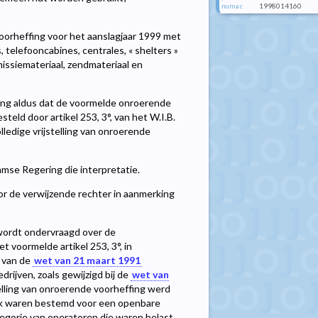
1998014160
numac
oorheffing voor het aanslagjaar 1999 met
telefooncabines, centrales, « shelters »
smissiemateriaal, zendmateriaal en
ling aldus dat de voormelde onroerende
ld door artikel 253, 3°, van het W.I.B.
lledige vrijstelling van onroerende
amse Regering die interpretatie.
oor de verwijzende rechter in aanmerking
 wordt ondervraagd over de
 voormelde artikel 253, 3°, in
r van de
wet van 21 maart 1991
ijven, zoals gewijzigd bij de
wet van
telling van onroerende voorheffing werd
jk waren bestemd voor een openbare
egorie van operatoren die waren belast