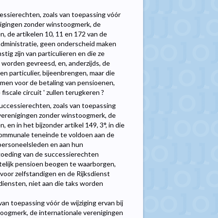
ssierechten, zoals van toepassing vóór
igingen zonder winstoogmerk, de
, de artikelen 10, 11 en 172 van de
gadministratie, geen onderscheid maken
tig zijn van particulieren en die ze
 worden gevreesd, en, anderzijds, de
en particulier, bijeenbrengen, maar die
mmen voor de betaling van pensioenen,
iscale circuit ' zullen terugkeren ?
uccessierechten, zoals van toepassing
verenigingen zonder winstoogmerk, de
n in het bijzonder artikel 149, 3°, in die
ercommunale teneinde te voldoen aan de
 personeelsleden en aan hun
goeding van de successierechten
telijk pensioen beogen te waarborgen,
voor zelfstandigen en de Rijksdienst
sdiensten, niet aan die taks worden
an toepassing vóór de wijziging ervan bij
oogmerk, de internationale verenigingen