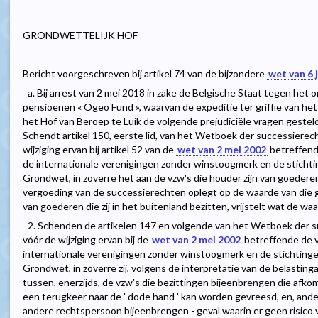
GRONDWETTELIJK HOF
Bericht voorgeschreven bij artikel 74 van de bijzondere
wet van 6 
a. Bij arrest van 2 mei 2018 in zake de Belgische Staat tegen het 
pensioenen « Ogeo Fund », waarvan de expeditie ter griffie van he
het Hof van Beroep te Luik de volgende prejudiciële vragen gesteld 
Schendt artikel 150, eerste lid, van het Wetboek der successierec
wijziging ervan bij artikel 52 van de
wet van 2 mei 2002
betreffend
de internationale verenigingen zonder winstoogmerk en de stichtin
Grondwet, in zoverre het aan de vzw's die houder zijn van goederen d
vergoeding van de successierechten oplegt op de waarde van die g
van goederen die zij in het buitenland bezitten, vrijstelt wat de wa
2. Schenden de artikelen 147 en volgende van het Wetboek der s
vóór de wijziging ervan bij de
wet van 2 mei 2002
betreffende de 
internationale verenigingen zonder winstoogmerk en de stichtingen
Grondwet, in zoverre zij, volgens de interpretatie van de belastin
tussen, enerzijds, de vzw's die bezittingen bijeenbrengen die afkom
een terugkeer naar de ' dode hand ' kan worden gevreesd, en, ander
andere rechtspersoon bijeenbrengen - geval waarin er geen risico 