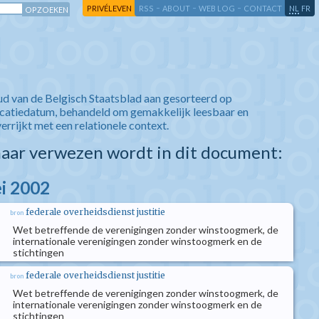
-
-
-
-
PRIVÉLEVEN
RSS
ABOUT
WEB LOG
CONTACT
NL
FR
ud van de Belgisch Staatsblad aan gesorteerd op
icatiedatum, behandeld om gemakkelijk leesbaar en
verrijkt met een relationele context.
aar verwezen wordt in dit document:
i 2002
federale overheidsdienst justitie
bron
Wet betreffende de verenigingen zonder winstoogmerk, de
internationale verenigingen zonder winstoogmerk en de
stichtingen
federale overheidsdienst justitie
bron
Wet betreffende de verenigingen zonder winstoogmerk, de
internationale verenigingen zonder winstoogmerk en de
stichtingen