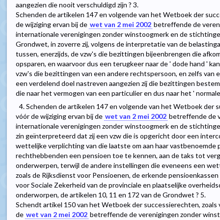
aangezien die nooit verschuldigd zijn ? 3.
Schenden de artikelen 147 en volgende van het Wetboek der succe
de wijziging ervan bij de
wet van 2 mei 2002
betreffende de veren
internationale verenigingen zonder winstoogmerk en de stichtingen
Grondwet, in zoverre zij, volgens de interpretatie van de belastin
tussen, enerzijds, de vzw's die bezittingen bijeenbrengen die afkoms
opsparen, en waarvoor dus een terugkeer naar de ' dode hand ' kan
vzw's die bezittingen van een andere rechtspersoon, en zelfs van e
een verdelend doel nastreven aangezien zij die bezittingen beste
die naar het vermogen van een particulier en dus naar het ' normale f
4. Schenden de artikelen 147 en volgende van het Wetboek der s
vóór de wijziging ervan bij de
wet van 2 mei 2002
betreffende de 
internationale verenigingen zonder winstoogmerk en de stichtingen, e
zin geïnterpreteerd dat zij een vzw die is opgericht door een int
wettelijke verplichting van die laatste om aan haar vastbenoemde
rechthebbenden een pensioen toe te kennen, aan de taks tot ver
onderwerpen, terwijl de andere instellingen die eveneens een wet
zoals de Rijksdienst voor Pensioenen, de erkende pensioenkassen 
voor Sociale Zekerheid van de provinciale en plaatselijke overheid
onderworpen, de artikelen 10, 11 en 172 van de Grondwet ? 5.
Schendt artikel 150 van het Wetboek der successierechten, zoals v
de
wet van 2 mei 2002
betreffende de verenigingen zonder winst