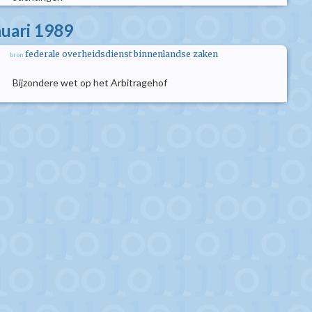
nuari 1989
federale overheidsdienst binnenlandse zaken
bron
Bijzondere wet op het Arbitragehof