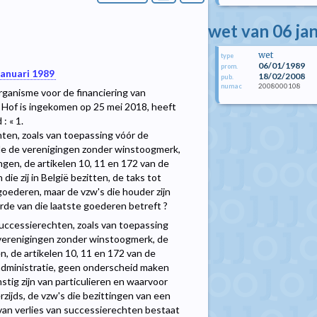
wet van 06 ja
wet
type
06/01/1989
prom.
januari 1989
18/02/2008
pub.
2008000108
numac
organisme voor de financiering van
t Hof is ingekomen op 25 mei 2018, heeft
: « 1.
hten, zoals van toepassing vóór de
e de verenigingen zonder winstoogmerk,
gen, de artikelen 10, 11 en 172 van de
ie zij in België bezitten, de taks tot
oederen, maar de vzw's die houder zijn
arde van die laatste goederen betreft ?
uccessierechten, zoals van toepassing
verenigingen zonder winstoogmerk, de
, de artikelen 10, 11 en 172 van de
gadministratie, geen onderscheid maken
stig zijn van particulieren en waarvoor
zijds, de vzw's die bezittingen van een
van verlies van successierechten bestaat