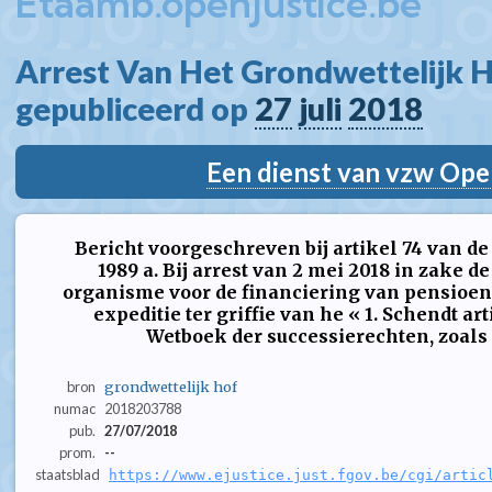
Etaamb.openjustice.be
Arrest Van Het Grondwettelijk H
gepubliceerd op 
27
juli
2018
Een dienst van vzw Ope
Bericht voorgeschreven bij artikel 74 van de
1989 a. Bij arrest van 2 mei 2018 in zake d
organisme voor de financiering van pensioen
expeditie ter griffie van he « 1. Schendt art
Wetboek der successierechten, zoals v
bron
grondwettelijk hof
numac
2018203788
pub.
27/07/2018
prom.
--
staatsblad
https://www.ejustice.just.fgov.be/cgi/artic