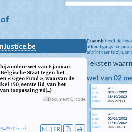
of  
Etaamb
biedt de inho
nJustice.be
afkondigings- en publ
afprintbaar te zijn, en 
Teksten waarn
 bijzondere wet van 6 januari
e Belgische Staat tegen het
wet van 02 me
en « Ogeo Fund », waarvan de
ikel 150, eerste lid, van het
wet
type
an toepassing vó(...)
02/05/2002
prom.
18/10/2002
pub.
2002009861
numac
wet
type
02/05/2002
prom.
11/12/2002
pub.
2002010001
numac
le_body(...)
NL | FR