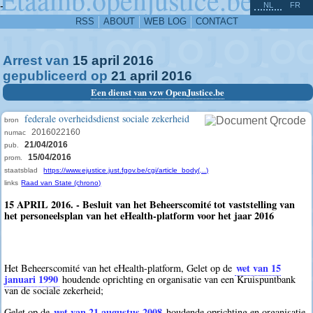
^
-
NL
FR
RSS
ABOUT
WEB LOG
CONTACT
Arrest van
15
april
2016
gepubliceerd op
21
april
2016
Een dienst van vzw OpenJustice.be
federale overheidsdienst sociale zekerheid
bron
2016022160
numac
21/04/2016
pub.
15/04/2016
prom.
staatsblad
https://www.ejustice.just.fgov.be/cgi/article_body(...)
links
Raad van State (chrono)
15 APRIL 2016. - Besluit van het Beheerscomité tot vaststelling van
het personeelsplan van het eHealth-platform voor het jaar 2016
wet van 15
Het Beheerscomité van het eHealth-platform, Gelet op de
januari 1990
houdende oprichting en organisatie van een Kruispuntbank
van de sociale zekerheid;
wet van 21 augustus 2008
Gelet op de
houdende oprichting en organisatie