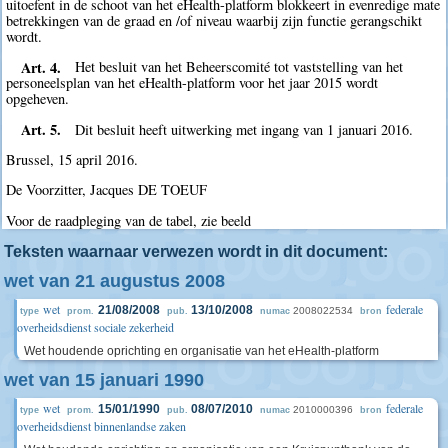
uitoefent in de schoot van het eHealth-platform blokkeert in evenredige mate
betrekkingen van de graad en /of niveau waarbij zijn functie gerangschikt
wordt.
Art. 4.
Het besluit van het Beheerscomité tot vaststelling van het
personeelsplan van het eHealth-platform voor het jaar 2015 wordt
opgeheven.
Art. 5.
Dit besluit heeft uitwerking met ingang van 1 januari 2016.
Brussel, 15 april 2016.
De Voorzitter, Jacques DE TOEUF
Voor de raadpleging van de tabel, zie beeld
Teksten waarnaar verwezen wordt in dit document:
wet van 21 augustus 2008
wet
federale
21/08/2008
13/10/2008
2008022534
type
prom.
pub.
numac
bron
overheidsdienst sociale zekerheid
Wet houdende oprichting en organisatie van het eHealth-platform
wet van 15 januari 1990
wet
federale
15/01/1990
08/07/2010
2010000396
type
prom.
pub.
numac
bron
overheidsdienst binnenlandse zaken