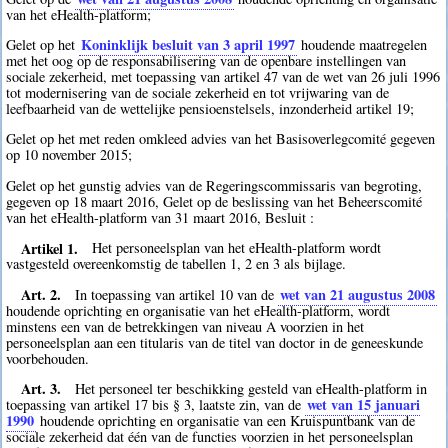
van het eHealth-platform;
Koninklijk besluit van 3 april 1997
Gelet op het
houdende maatregelen
met het oog op de responsabilisering van de openbare instellingen van
sociale zekerheid, met toepassing van artikel 47 van de wet van 26 juli 1996
tot modernisering van de sociale zekerheid en tot vrijwaring van de
leefbaarheid van de wettelijke pensioenstelsels, inzonderheid artikel 19;
Gelet op het met reden omkleed advies van het Basisoverlegcomité gegeven
op 10 november 2015;
Gelet op het gunstig advies van de Regeringscommissaris van begroting,
gegeven op 18 maart 2016, Gelet op de beslissing van het Beheerscomité
van het eHealth-platform van 31 maart 2016, Besluit :
Artikel 1.
Het personeelsplan van het eHealth-platform wordt
vastgesteld overeenkomstig de tabellen 1, 2 en 3 als bijlage.
Art. 2.
wet van 21 augustus 2008
In toepassing van artikel 10 van de
houdende oprichting en organisatie van het eHealth-platform, wordt
minstens een van de betrekkingen van niveau A voorzien in het
personeelsplan aan een titularis van de titel van doctor in de geneeskunde
voorbehouden.
Art. 3.
Het personeel ter beschikking gesteld van eHealth-platform in
wet van 15 januari
toepassing van artikel 17 bis § 3, laatste zin, van de
1990
houdende oprichting en organisatie van een Kruispuntbank van de
sociale zekerheid dat één van de functies voorzien in het personeelsplan