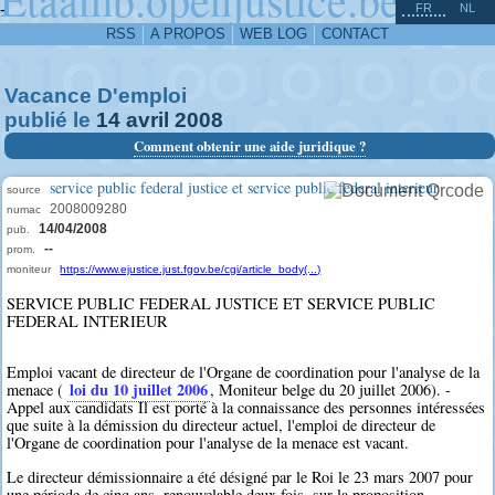
^
-
FR
NL
RSS
A PROPOS
WEB LOG
CONTACT
Vacance D'emploi
publié le
14
avril
2008
Comment obtenir une aide juridique ?
service public federal justice et service public federal interieur
source
2008009280
numac
14/04/2008
pub.
--
prom.
moniteur
https://www.ejustice.just.fgov.be/cgi/article_body(...)
SERVICE PUBLIC FEDERAL JUSTICE ET SERVICE PUBLIC
FEDERAL INTERIEUR
Emploi vacant de directeur de l'Organe de coordination pour l'analyse de la
loi du 10 juillet 2006
menace (
, Moniteur belge du 20 juillet 2006). -
Appel aux candidats Il est porté à la connaissance des personnes intéressées
que suite à la démission du directeur actuel, l'emploi de directeur de
l'Organe de coordination pour l'analyse de la menace est vacant.
Le directeur démissionnaire a été désigné par le Roi le 23 mars 2007 pour
une période de cinq ans, renouvelable deux fois, sur la proposition