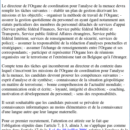
Le directeur de l'Organe de coordination pour l'analyse de la menace devra
remplir les tâches suivantes : - établir un plan de gestion décrivant les
missions et les objectifs; - organiser la méthode de travail de l'Organe; -
assurer la gestion quotidienne du personnel en ayant égard notamment aux
statuts particuliers des membres du personnel détachés de services d'appui
(Service public fédéral Finances, Service public fédéral Mobilité et
Transports, Service public fédéral Affaires étrangères, Service public
fédéral Intérieur, services de renseignement et de sécurité, services de
police); - assumer la responsabilité de la rédaction d'analyses ponctuelles et
stratégiques; - assumer l'échange de renseignements entre l'Organe et ses
correspondants; - participer et représenter l'Organe lors de réunions
organisées sur le terrorisme et l'extrémisme tant en Belgique qu'à l'étranger.
Compte tenu des tâches qui incomberont au directeur et du contexte dans
lequel s'inscrivent les missions de l'Organe de coordination pour l'analyse
de la menace, les candidats devront prouver les compétences suivantes : -
esprit d'analyse et de synthèse; - connaissance de la situation géopolitique
en matière de terrorisme; - bonne compréhension de l'actualité mondiale; -
communication orale et écrite; - loyauté, intégrité et discrétion; - coaching,
motivation et développement du personnel; - sens des responsabilités.
Il serait souhaitable que les candidats puissent se prévaloir de
connaissances informatiques au moins élémentaires et de la connaissance
d'une langue autre que leur langue maternelle.
Pour ce premier recrutement, l'attention est attirée sur le fait que
l'obligation stipulée dans l'article 7, § 3, alinéa 3, ne s'applique pas comme
Loi du 10 juillet 2006
prévu dans l'article 17 de la
relative à l'analyse de la