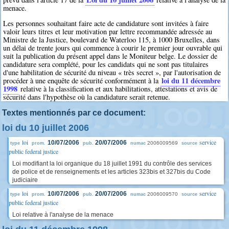
menace.
Les personnes souhaitant faire acte de candidature sont invitées à faire
valoir leurs titres et leur motivation par lettre recommandée adressée au
Ministre de la Justice, boulevard de Waterloo 115, à 1000 Bruxelles, dans
un délai de trente jours qui commence à courir le premier jour ouvrable qui
suit la publication du présent appel dans le Moniteur belge. Le dossier de
candidature sera complété, pour les candidats qui ne sont pas titulaires
d'une habilitation de sécurité du niveau « très secret », par l'autorisation de
loi du 11 décembre
procéder à une enquête de sécurité conformément à la
1998
relative à la classification et aux habilitations, attestations et avis de
sécurité dans l'hypothèse où la candidature serait retenue.
Textes mentionnés par ce document:
loi du 10 juillet 2006
loi
service
10/07/2006
20/07/2006
2006009569
type
prom.
pub.
numac
source
public federal justice
Loi modifiant la loi organique du 18 juillet 1991 du contrôle des services
de police et de renseignements et les articles 323bis et 327bis du Code
judiciaire
loi
service
10/07/2006
20/07/2006
2006009570
type
prom.
pub.
numac
source
public federal justice
Loi relative à l'analyse de la menace