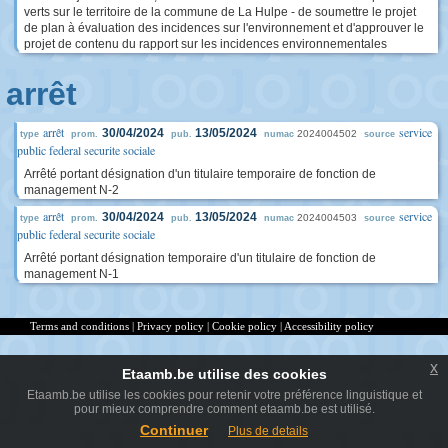
verts sur le territoire de la commune de La Hulpe - de soumettre le projet
de plan à évaluation des incidences sur l'environnement et d'approuver le
projet de contenu du rapport sur les incidences environnementales
arrêt
arrêt
service
30/04/2024
13/05/2024
2024004502
type
prom.
pub.
numac
source
public federal securite sociale
Arrêté portant désignation d'un titulaire temporaire de fonction de
management N-2
arrêt
service
30/04/2024
13/05/2024
2024004503
type
prom.
pub.
numac
source
public federal securite sociale
Arrêté portant désignation temporaire d'un titulaire de fonction de
management N-1
Terms and conditions
|
Privacy policy
|
Cookie policy
|
Accessibility policy
x
Etaamb.be utilise des cookies
Etaamb.be utilise les cookies pour retenir votre préférence linguistique et
pour mieux comprendre comment etaamb.be est utilisé.
Continuer
Plus de details