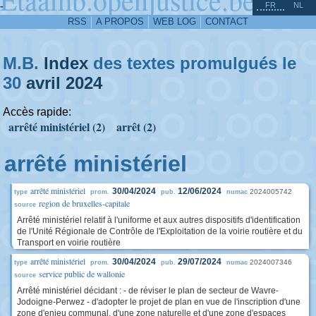
^
-
FR
NL
RSS
A PROPOS
WEB LOG
CONTACT
M.B.
Index
des textes promulgués le
30
avril
2024
Accès rapide:
arrêté ministériel (2)
arrêt (2)
arrêté ministériel
arrêté ministériel
30/04/2024
12/06/2024
2024005742
type
prom.
pub.
numac
region de bruxelles-capitale
source
Arrêté ministériel relatif à l'uniforme et aux autres dispositifs d'identification
de l'Unité Régionale de Contrôle de l'Exploitation de la voirie routière et du
Transport en voirie routière
arrêté ministériel
30/04/2024
29/07/2024
2024007346
type
prom.
pub.
numac
service public de wallonie
source
Arrêté ministériel décidant : - de réviser le plan de secteur de Wavre-
Jodoigne-Perwez - d'adopter le projet de plan en vue de l'inscription d'une
zone d'enjeu communal, d'une zone naturelle et d'une zone d'espaces