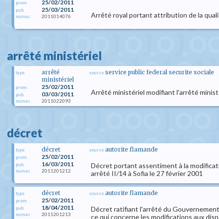
25/02/2011
prom.
25/03/2011
pub.
Arrêté royal portant attribution de la quali
2011014076
numac
arrêté ministériel
arrêté
service public federal securite sociale
type
source
ministériel
25/02/2011
prom.
Arrêté ministériel modifiant l'arrêté min
03/03/2011
pub.
2011022093
numac
décret
décret
autorite flamande
type
source
25/02/2011
prom.
16/03/2011
Décret portant assentiment à la modificati
pub.
2011201212
numac
arrêté II/14 à Sofia le 27 février 2001
décret
autorite flamande
type
source
25/02/2011
prom.
18/04/2011
Décret ratifiant l'arrêté du Gouvernement
pub.
2011201213
numac
ce qui concerne les modifications aux dis