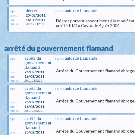
décret
autorite flamande
type
source
25/02/2011
prom.
16/03/2011
Décret portant assentiment à la modificati
pub.
2011201214
numac
arrêté III/7 à Cavtat le 4 juin 2004
arrêté du gouvernement flamand
arrêté du
autorite flamande
type
source
gouvernement
flamand
Arrêté du Gouvernement flamand abrogea
25/02/2011
prom.
16/03/2011
pub.
2011035231
numac
arrêté du
autorite flamande
type
source
gouvernement
flamand
Arrêté du Gouvernement flamand abrogean
25/02/2011
prom.
16/03/2011
pub.
2011035232
numac
arrêté du
autorite flamande
type
source
gouvernement
flamand
Arrêté du Gouvernement flamand abrogea
25/02/2011
prom.