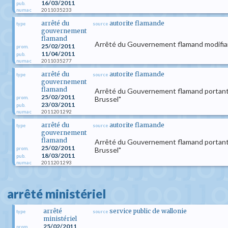
16/03/2011
pub.
2011035233
numac
arrêté du
autorite flamande
type
source
gouvernement
flamand
Arrêté du Gouvernement flamand modifiant
25/02/2011
prom.
11/04/2011
pub.
2011035277
numac
arrêté du
autorite flamande
type
source
gouvernement
flamand
Arrêté du Gouvernement flamand portant 
25/02/2011
prom.
Brussel"
23/03/2011
pub.
2011201292
numac
arrêté du
autorite flamande
type
source
gouvernement
flamand
Arrêté du Gouvernement flamand portant 
25/02/2011
prom.
Brussel"
18/03/2011
pub.
2011201293
numac
arrêté ministériel
arrêté
service public de wallonie
type
source
ministériel
25/02/2011
prom.