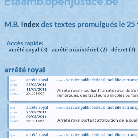
Etaamb.openjustice.be
M.B.
Index
des textes promulgués le 25
Accès rapide:
arrêté royal (3)
arrêté ministériel (2)
décret (3)
arrêté royal
arrêté royal
service public federal mobilite et trans
type
source
25/02/2011
prom.
11/03/2011
Arrêté royal modifiant l'arrêté royal du 
pub.
2011014037
numac
remorques, des tracteurs agricoles ou fore
arrêté royal
service public federal mobilite et trans
type
source
25/02/2011
prom.
09/05/2011
pub.
Arrêté royal portant attribution de la quali
2011014066
numac
arrêté royal
service public federal mobilite et trans
type
source