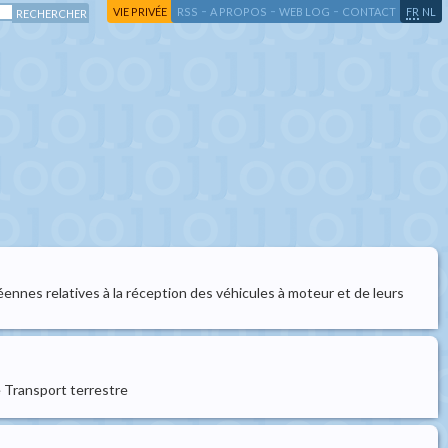
-
-
-
-
VIE PRIVÉE
RSS
A PROPOS
WEB LOG
CONTACT
FR
NL
ennes relatives à la réception des véhicules à moteur et de leurs
le Transport terrestre