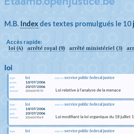
Etaamb.openjustice.be
M.B.
Index
des textes promulgués le 10
Accès rapide:
loi (4)
arrêté royal (9)
arrêté ministériel (3)
arr
loi
loi
service public federal justice
type
source
10/07/2006
prom.
20/07/2006
pub.
Loi relative à l'analyse de la menace
2006009570
numac
loi
service public federal justice
type
source
10/07/2006
prom.
20/07/2006
pub.
Loi modifiant la loi organique du 18 juille
2006009569
numac
loi
service public federal justice
type
source