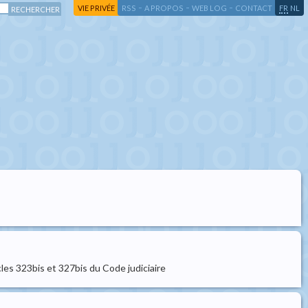
-
-
-
-
VIE PRIVÉE
RSS
A PROPOS
WEB LOG
CONTACT
FR
NL
cles 323bis et 327bis du Code judiciaire