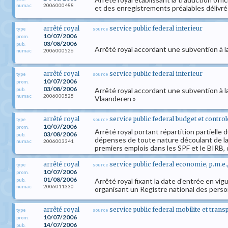
2006000488
numac
et des enregistrements préalables délivrés
arrêté royal
service public federal interieur
type
source
10/07/2006
prom.
03/08/2006
pub.
Arrêté royal accordant une subvention à l
2006000526
numac
arrêté royal
service public federal interieur
type
source
10/07/2006
prom.
03/08/2006
Arrêté royal accordant une subvention à 
pub.
2006000525
numac
Vlaanderen »
arrêté royal
service public federal budget et control
type
source
10/07/2006
prom.
Arrêté royal portant répartition partiell
03/08/2006
pub.
dépenses de toute nature découlant de la 
2006003341
numac
premiers emplois dans les SPF et le BIRB, 
arrêté royal
service public federal economie, p.m.e
type
source
10/07/2006
prom.
01/08/2006
Arrêté royal fixant la date d'entrée en vigu
pub.
2006011330
numac
organisant un Registre national des pers
arrêté royal
service public federal mobilite et trans
type
source
10/07/2006
prom.
14/07/2006
pub.