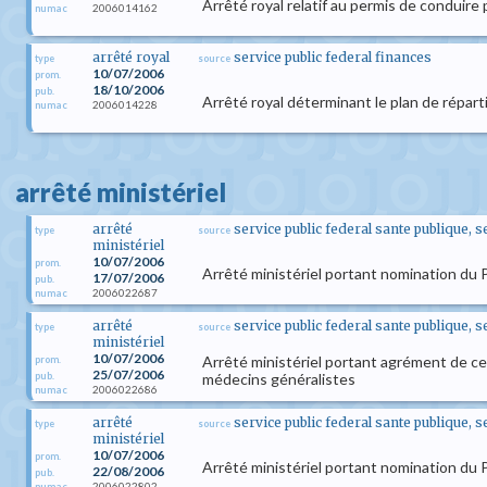
Arrêté royal relatif au permis de conduire
2006014162
numac
arrêté royal
service public federal finances
type
source
10/07/2006
prom.
18/10/2006
pub.
Arrêté royal déterminant le plan de réparti
2006014228
numac
arrêté ministériel
arrêté
service public federal sante publique, 
type
source
ministériel
10/07/2006
prom.
Arrêté ministériel portant nomination du 
17/07/2006
pub.
2006022687
numac
arrêté
service public federal sante publique, 
type
source
ministériel
10/07/2006
Arrêté ministériel portant agrément de ce
prom.
25/07/2006
pub.
médecins généralistes
2006022686
numac
arrêté
service public federal sante publique, 
type
source
ministériel
10/07/2006
prom.
Arrêté ministériel portant nomination du P
22/08/2006
pub.
2006022802
numac