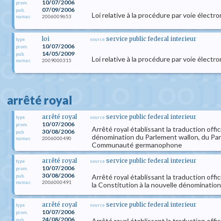
10/07/2006
prom.
07/09/2006
pub.
Loi relative à la procédure par voie électr
2006009653
numac
loi
service public federal interieur
type
source
10/07/2006
prom.
14/05/2009
pub.
Loi relative à la procédure par voie élect
2009000315
numac
arrêté royal
arrêté royal
service public federal interieur
type
source
10/07/2006
prom.
Arrêté royal établissant la traduction offi
30/08/2006
pub.
dénomination du Parlement wallon, du Par
2006000490
numac
Communauté germanophone
arrêté royal
service public federal interieur
type
source
10/07/2006
prom.
30/08/2006
Arrêté royal établissant la traduction offi
pub.
2006000491
numac
la Constitution à la nouvelle dénominati
arrêté royal
service public federal interieur
type
source
10/07/2006
prom.
24/08/2006
Arrêté royal établissant la traduction offi
pub.