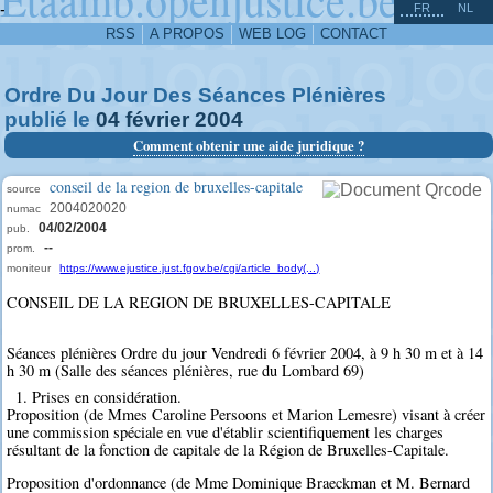
^
-
FR
NL
RSS
A PROPOS
WEB LOG
CONTACT
Ordre Du Jour Des Séances Plénières
publié le
04
février
2004
Comment obtenir une aide juridique ?
conseil de la region de bruxelles-capitale
source
2004020020
numac
04/02/2004
pub.
--
prom.
moniteur
https://www.ejustice.just.fgov.be/cgi/article_body(...)
CONSEIL DE LA REGION DE BRUXELLES-CAPITALE
Séances plénières Ordre du jour Vendredi 6 février 2004, à 9 h 30 m et à 14
h 30 m (Salle des séances plénières, rue du Lombard 69)
1. Prises en considération.
Proposition (de Mmes Caroline Persoons et Marion Lemesre) visant à créer
une commission spéciale en vue d'établir scientifiquement les charges
résultant de la fonction de capitale de la Région de Bruxelles-Capitale.
Proposition d'ordonnance (de Mme Dominique Braeckman et M. Bernard