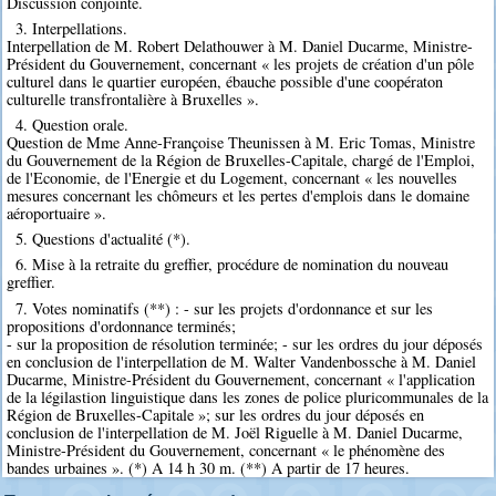
Discussion conjointe.
3. Interpellations.
Interpellation de M. Robert Delathouwer à M. Daniel Ducarme, Ministre-
Président du Gouvernement, concernant « les projets de création d'un pôle
culturel dans le quartier européen, ébauche possible d'une coopératon
culturelle transfrontalière à Bruxelles ».
4. Question orale.
Question de Mme Anne-Françoise Theunissen à M. Eric Tomas, Ministre
du Gouvernement de la Région de Bruxelles-Capitale, chargé de l'Emploi,
de l'Economie, de l'Energie et du Logement, concernant « les nouvelles
mesures concernant les chômeurs et les pertes d'emplois dans le domaine
aéroportuaire ».
5. Questions d'actualité (*).
6. Mise à la retraite du greffier, procédure de nomination du nouveau
greffier.
7. Votes nominatifs (**) : - sur les projets d'ordonnance et sur les
propositions d'ordonnance terminés;
- sur la proposition de résolution terminée; - sur les ordres du jour déposés
en conclusion de l'interpellation de M. Walter Vandenbossche à M. Daniel
Ducarme, Ministre-Président du Gouvernement, concernant « l'application
de la légilastion linguistique dans les zones de police pluricommunales de la
Région de Bruxelles-Capitale »; sur les ordres du jour déposés en
conclusion de l'interpellation de M. Joël Riguelle à M. Daniel Ducarme,
Ministre-Président du Gouvernement, concernant « le phénomène des
bandes urbaines ». (*) A 14 h 30 m. (**) A partir de 17 heures.