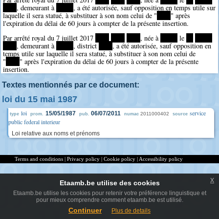
****
, demeurant à
*****
, a été autorisée, sauf opposition en temps utile sur
laquelle il sera statué, à substituer à son nom celui de "
****
" après
l'expiration du délai de 60 jours à compter de la présente insertion.
Par arrêté royal du 7 juillet 2017
****
****
****
, née à
*****
le
**
*****
****
, demeurant à
*****
, district
****
, a été autorisée, sauf opposition en
temps utile sur laquelle il sera statué, à substituer à son nom celui de
"
****
" après l'expiration du délai de 60 jours à compter de la présente
insertion.
Textes mentionnés par ce document:
loi du 15 mai 1987
loi
service
15/05/1987
06/07/2011
2011000402
type
prom.
pub.
numac
source
public federal interieur
Loi relative aux noms et prénoms
Terms and conditions
|
Privacy policy
|
Cookie policy
|
Accessibility policy
x
Etaamb.be utilise des cookies
Etaamb.be utilise les cookies pour retenir votre préférence linguistique et
pour mieux comprendre comment etaamb.be est utilisé.
Continuer
Plus de details