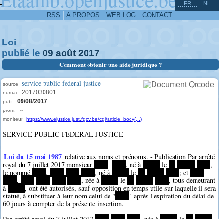
^
-
FR
NL
RSS
A PROPOS
WEB LOG
CONTACT
Loi
publié le
09
août
2017
Comment obtenir une aide juridique ?
service public federal justice
source
2017030801
numac
09/08/2017
pub.
--
prom.
moniteur
https://www.ejustice.just.fgov.be/cgi/article_body(...)
SERVICE PUBLIC FEDERAL JUSTICE
Loi du 15 mai 1987
relative aux noms et prénoms. - Publication Par arrêté
royal du 7 juillet 2017 monsieur
****
,
****
, né à
*****
le
**
*****
****
,
le nommé
****
,
****
****
****
, né à
*****
le
**
*****
****
; et
****
****
,
****
****
****
****
, née à
*****
le
**
*****
****
, tous demeurant
à
*****
, ont été autorisés, sauf opposition en temps utile sur laquelle il sera
statué, à substituer à leur nom celui de "
****
" après l'expiration du délai de
60 jours à compter de la présente insertion.
Par arrêté royal du 7 juillet 2017
****
****
****
, née à
*****
le
**
*****