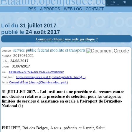
^
-
FR
NL
RSS
A PROPOS
WEB LOG
CONTACT
Loi du
31
juillet
2017
publié le
24
août
2017
Comment obtenir une aide juridique ?
service public federal mobilite et transports
source
2017031021
numac
24/08/2017
pub.
31/07/2017
prom.
ELI
eli/loi/2017/07/31/2017031021/moniteur
moniteur
https://www.ejustice.just.fgov.be/cgi/article_body(...)
liens
Conseil d'État (chrono)
Chambre (doc. parl.)
31 JUILLET 2017. - Loi instituant une procédure de recours contre
une décision relative a la procédure de sélection pour les catégories
limitées de services d'assistance en escale à l'aéroport de Bruxelles-
National (1)
PHILIPPE, Roi des Belges, A tous, présents et à venir, Salut.