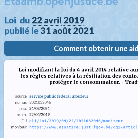
Etaamb.openjustice.be
Loi  du 
22
avril
2019
publié le 
31
août
2021
Comment obtenir une aide
Loi modifiant la loi du 4 avril 2014 relative a
les règles relatives à la résiliation des cont
protéger le consommateur. - Tra
source
service public federal interieur
numac
2021032046
pub.
31/08/2021
prom.
22/04/2019
ELI
eli/loi/2019/04/22/2021032046/moniteur
moniteur
https://www.ejustice.just.fgov.be/cgi/articl