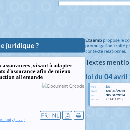
Etaamb
propose le co
 juridique ?
promulgation, traité po
contexte relationnel.
Textes mentio
ux assurances, visant à adapter
rats d'assurance afin de mieux
loi du 04 avri
duction allemande
loi
type
04/04/2014
prom.
30/04/2014
pub.
2014011239
numac
FR | NL
e_body(...)