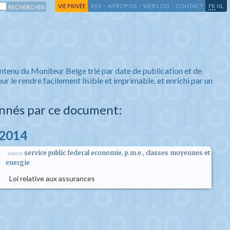
-
-
-
-
VIE PRIVÉE
RSS
A PROPOS
WEB LOG
CONTACT
FR
NL
ntenu du Moniteur Belge trié par date de publication et de
ur le rendre facilement lisible et imprimable, et enrichi par un
nnés par ce document:
l 2014
service public federal economie, p.m.e., classes moyennes et
source
energie
Loi relative aux assurances