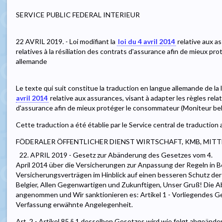
SERVICE PUBLIC FEDERAL INTERIEUR
22 AVRIL 2019. - Loi modifiant la
loi du 4 avril 2014
relative aux as
relatives à la résiliation des contrats d'assurance afin de mieux p
allemande
Le texte qui suit constitue la traduction en langue allemande de la l
avril 2014
relative aux assurances, visant à adapter les règles relati
d'assurance afin de mieux protéger le consommateur (Moniteur belg
Cette traduction a été établie par le Service central de traduction
FÖDERALER ÖFFENTLICHER DIENST WIRTSCHAFT, KMB, MIT
22. APRIL 2019 - Gesetz zur Abänderung des Gesetzes vom 4.
April 2014 über die Versicherungen zur Anpassung der Regeln in 
Versicherungsverträgen im Hinblick auf einen besseren Schutz de
Belgier, Allen Gegenwartigen und Zukunftigen, Unser Gruß! Die
angenommen und Wir sanktionieren es: Artikel 1 - Vorliegendes Ges
Verfassung erwähnte Angelegenheit.
Art. 2 - Artikel 85 § 1 desselben Gesetzes wird wie folgt abgeände