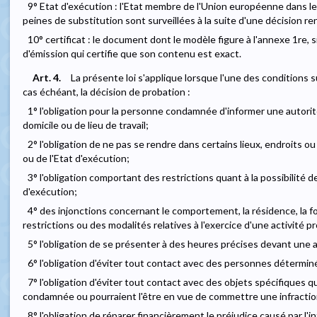
9° Etat d'exécution : l'Etat membre de l'Union européenne dans le
peines de substitution sont surveillées à la suite d'une décision r
10° certificat : le document dont le modèle figure à l'annexe 1re, 
d'émission qui certifie que son contenu est exact.
Art. 4.
La présente loi s'applique lorsque l'une des conditions
cas échéant, la décision de probation :
1° l'obligation pour la personne condamnée d'informer une auto
domicile ou de lieu de travail;
2° l'obligation de ne pas se rendre dans certains lieux, endroits o
ou de l'Etat d'exécution;
3° l'obligation comportant des restrictions quant à la possibilité de 
d'exécution;
4° des injonctions concernant le comportement, la résidence, la fo
restrictions ou des modalités relatives à l'exercice d'une activité p
5° l'obligation de se présenter à des heures précises devant une 
6° l'obligation d'éviter tout contact avec des personnes détermin
7° l'obligation d'éviter tout contact avec des objets spécifiques qu
condamnée ou pourraient l'être en vue de commettre une infractio
8° l'obligation de réparer financièrement le préjudice causé par l'i