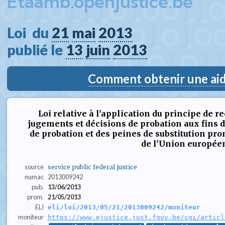
Etaamb.openjustice.be
Loi  du 
21
mai
2013
publié le 
13
juin
2013
Comment obtenir une aide
Loi relative à l'application du principe de
jugements et décisions de probation aux fins 
de probation et des peines de substitution p
de l'Union europée
source
service public federal justice
numac
2013009242
pub.
13/06/2013
prom.
21/05/2013
ELI
eli/loi/2013/05/21/2013009242/moniteur
moniteur
https://www.ejustice.just.fgov.be/cgi/articl