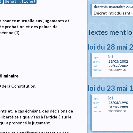
)
Senat (fiche)
décret du 05 octobre 2023
Décret introduisant 
nnaissance mutuelle aux jugements et
 de probation et des peines de
Textes mentio
péenne (1)
loi du 28 mai 
loi
type
28/05/2002
prom.
22/06/2002
pub.
2002009590
numac
liminaire
8 de la Constitution.
loi du 23 mai 
loi
type
23/05/1990
prom.
01/10/2009
pub.
ents et, le cas échéant, des décisions de
2009000650
numac
berté tels que visés à l'article 3 sur le
 qui a prononcé le jugement.
damnée et d'améliorer la protection des