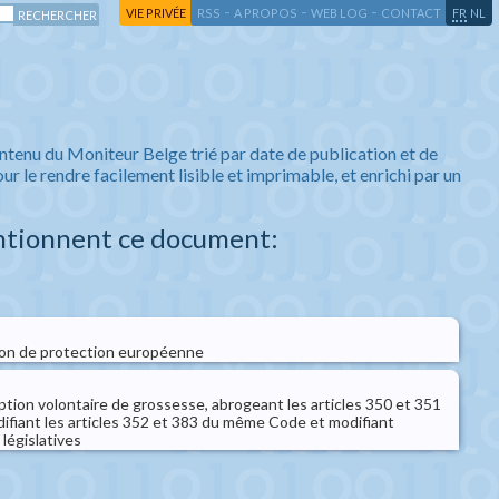
-
-
-
-
VIE PRIVÉE
RSS
A PROPOS
WEB LOG
CONTACT
FR
NL
ntenu du Moniteur Belge trié par date de publication et de
ur le rendre facilement lisible et imprimable, et enrichi par un
ntionnent ce document:
ision de protection européenne
ruption volontaire de grossesse, abrogeant les articles 350 et 351
ifiant les articles 352 et 383 du même Code et modifiant
 législatives