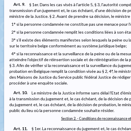
Art. 9.
§ 1er. Dans les cas visés à l'article 5, § 3, l'autorité co
transmission d'un jugement et, le cas échéant, d'une décision de p
ministre de la Justice. § 2. Avant de prendre sa décision, le ministre d
1° si la personne condamnée ne constitue pas une menace pour l'o
2° si la personne condamnée remplit les conditions liées à son étab
3° s'il existe des éléments manifestes selon lesquels la peine ou
sur le territoire belge conformément au système juridique belge;
4° si la reconnaissance et la surveillance de la peine ou de la mesur
atteindre l'objectif de réinsertion sociale et de réintégration de 
§ 3. Afin de vérifier si la reconnaissance et la surveillance du jugem
probation en Belgique remplit la condition visée au § 2, 4°, le minist
des Maisons de Justice du Service public fédéral Justice de rédiger
procéder à une enquête sociale.
Art. 10.
Le ministre de la Justice informe sans délai l'Etat d'ém
à la transmission du jugement et, le cas échéant, de la décision de p
du jugement et, le cas échéant, de la décision de probation, le minis
public du lieu où la personne condamnée souhaite résider.
Section 2. - Conditions de reconnaissance et
Art. 11.
§ 1er. La reconnaissance du jugement et, le cas échéant