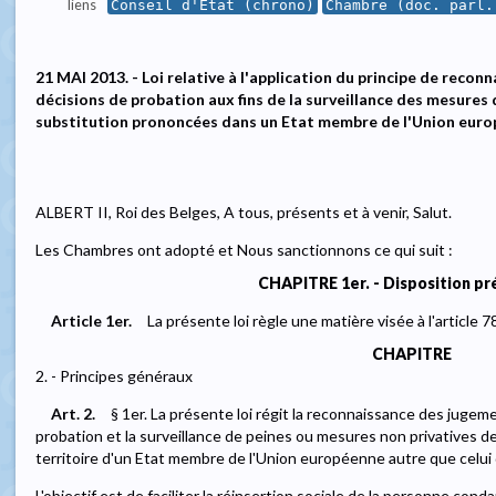
liens
Conseil d'État (chrono)
Chambre (doc. parl.
21 MAI 2013. - Loi relative à l'application du principe de reco
décisions de probation aux fins de la surveillance des mesures
substitution prononcées dans un Etat membre de l'Union euro
ALBERT II, Roi des Belges, A tous, présents et à venir, Salut.
Les Chambres ont adopté et Nous sanctionnons ce qui suit :
CHAPITRE 1er. - Disposition pré
Article 1er.
La présente loi règle une matière visée à l'article 7
CHAPITRE
2. - Principes généraux
Art. 2.
§ 1er. La présente loi régit la reconnaissance des jugem
probation et la surveillance de peines ou mesures non privatives de li
territoire d'un Etat membre de l'Union européenne autre que celui
L'objectif est de faciliter la réinsertion sociale de la personne con