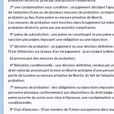
probation distincte, prise par une autorité compétente;
3° une condamnation sous condition : un jugement décidant l'ajo
de l'adoption d'une ou de plusieurs mesures de probation, ou imp
probation au lieu d'une peine ou mesure privative de liberté.
Ces mesures de probation sont inscrites dans le jugement lui-mêm
probation distincte, prise par une autorité compétente;
4° peine de substitution : une peine ne constituant ni une peine o
sanction pécuniaire, imposant une obligation ou une injonction;
5° décision de probation : un jugement ou une décision définitiv
l'Etat d'émission sur la base d'un tel jugement : a) accordant la libé
b) prononçant des mesures de probation;
6° libération conditionnelle : une décision définitive, rendue pa
droit national, prononçant la mise en liberté anticipée d'une per
partie de la peine ou mesure privative de liberté, du fait de l'adop
probation;
7° mesures de probation : des obligations ou injonctions imposé
personne physique conformément aux dispositions du droit belge de
peine assortie du sursis avec mise à l'épreuve, une condamnation s
conditionnelle;
8° Etat d'émission : l'Etat membre de l'Union européenne dans leq