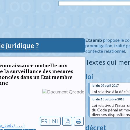
Etaamb
propose le co
 juridique ?
promulgation, traité po
contexte relationnel.
Textes qui me
 reconnaissance mutuelle aux
de la surveillance des mesures
loi
rononcées dans un Etat membre
nne
loi du 09 avril 2017
Loi relative à la déc
loi du 15 octobre 2018
Loi relative à l'inter
du Code pénal et mod
diverses dispositions
FR | NL
décret
e_body(...)