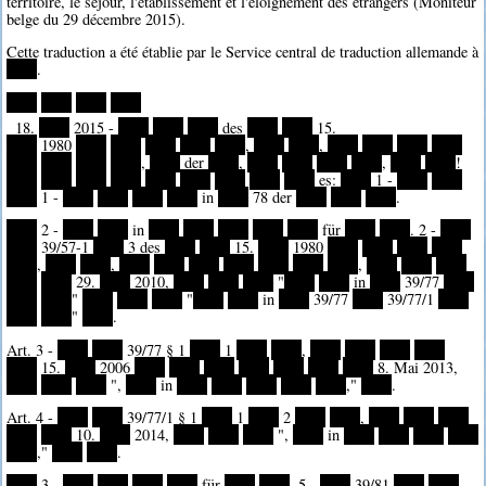
territoire, le séjour, l'établissement et l'éloignement des étrangers (Moniteur
belge du 29 décembre 2015).
Cette traduction a été établie par le Service central de traduction allemande à
****
.
****
****
****
****
18.
****
2015 -
****
****
****
des
****
****
15.
****
1980
****
****
****
****
****
,
****
****
,
****
****
****
****
****
****
****
****
,
****
der
****
,
****
****
****
****
,
****
****
!
****
****
****
****
****
****
****
****
****
es:
****
1 -
****
****
****
1 -
****
****
****
****
in
****
78 der
****
****
****
.
****
2 -
****
****
in
****
****
****
****
****
für
****
****
. 2 -
****
****
39/57-1
****
3 des
****
****
15.
****
1980
****
****
****
****
****
,
****
****
,
****
****
****
****
****
****
****
,
****
****
****
****
****
29.
****
2010,
****
****
****
"
****
****
in
****
39/77
****
****
****
"
****
****
****
"
****
****
in
****
39/77
****
39/77/1
****
****
****
"
****
.
Art. 3 -
****
****
39/77 § 1
****
1
****
****
,
****
****
****
****
****
15.
****
2006
****
****
****
****
****
****
****
8. Mai 2013,
****
****
****
",
****
in
****
****
****
****
****
,"
****
.
Art. 4 -
****
****
39/77/1 § 1
****
1
****
2
****
****
,
****
****
****
****
****
10.
****
2014,
****
****
****
",
****
in
****
****
****
****
****
,"
****
****
.
****
3 -
****
****
****
****
für
****
****
. 5 -
****
39/81
****
****
,