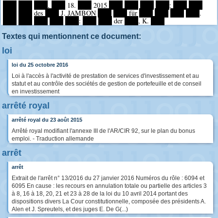
****
****
****
,
****
18.
****
2015
****
****
****
****
:
****
****
****
****
des
****
J. JAMBON
****
****
für
****
****
****
****
.
****
****
****
****
****
:
****
****
der
****
, K.
****
Textes qui mentionnent ce document:
loi
loi du 25 octobre 2016
Loi à l'accès à l'activité de prestation de services d'investissement et au
statut et au contrôle des sociétés de gestion de portefeuille et de conseil
en investissement
arrêté royal
arrêté royal du 23 août 2015
Arrêté royal modifiant l'annexe III de l'AR/CIR 92, sur le plan du bonus
emploi. - Traduction allemande
arrêt
arrêt
Extrait de l'arrêt n° 13/2016 du 27 janvier 2016 Numéros du rôle : 6094 et
6095 En cause : les recours en annulation totale ou partielle des articles 3
à 8, 16 à 18, 20, 21 et 23 à 28 de la loi du 10 avril 2014 portant des
dispositions divers La Cour constitutionnelle, composée des présidents A.
Alen et J. Spreutels, et des juges E. De G(...)