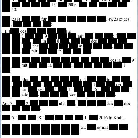
****
****
****
****
****
15.
****
2006,
****
****
****
****
****
****
10.
****
2014
****
****
für
****
****
****
****
****
****
. 49/2015 des
****
,
****
****
****
****
:
1. [
****
des
****
****
****
****
] 2.
****
****
8
****
****
9
****
****
****
mit
****
****
****
: "
****
****
****
****
****
,
****
in
****
8
****
,
****
****
des
****
****
****
****
****
,
****
der
****
****
****
****
in
****
****
****
,
****
****
****
****
****
mit
****
****
in
****
****
****
.
****
****
****
****
****
****
****
****
****
****
****
des in
****
9
****
****
mit
****
****
in
****
****
,
****
****
****
****
****
1
****
.
****
****
, der
****
,
****
****
****
****
mit
****
****
in
****
****
****
,
****
****
****
.
****
****
****
****
****
1
****
****
der
****
****
****
der
****
der
****
."
****
4 -
****
****
. 6 -
****
****
****
****
****
alle
****
,
****
****
****
des
****
****
****
****
.
Art. 7 -
****
2
****
****
****
alle
****
,
****
****
****
des
****
des
****
****
****
****
.
****
5 -
****
****
. 8 -
****
****
****
****
1.
****
2016 in Kraft.
****
****
****
****
****
****
****
****
an,
****
es mit
****
****
****
****
****
****
****
****
****
****
.