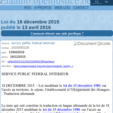
^
-
FR
NL
RSS
A PROPOS
WEB LOG
CONTACT
Loi du
18
décembre
2015
publié le
13
avril
2016
Comment obtenir une aide juridique ?
service public federal interieur
source
2016000228
numac
13/04/2016
pub.
18/12/2015
prom.
ELI
eli/loi/2015/12/18/2016000228/moniteur
moniteur
https://www.ejustice.just.fgov.be/cgi/article_body(...)
SERVICE PUBLIC FEDERAL INTERIEUR
loi du 15 décembre 1980
18 DECEMBRE 2015. - Loi modifiant la
sur
l'accès au territoire, le séjour, l'établissement et l'éloignement des étrangers.
- Traduction allemande
Le texte qui suit constitue la traduction en langue allemande de la loi du 18
loi du 15 décembre 1980
décembre 2015 modifiant la
sur l'accès au