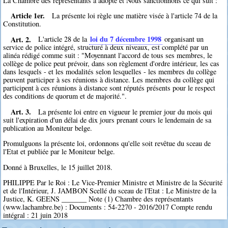
La Chambre des représentants a adopté et Nous sanctionnons ce qui suit :
Article 1er.
La présente loi règle une matière visée à l'article 74 de la
Constitution.
Art. 2.
loi du 7 décembre 1998
L'article 28 de la
organisant un
service de police intégré, structuré à deux niveaux, est complété par un
alinéa rédigé comme suit : "Moyennant l'accord de tous ses membres, le
collège de police peut prévoir, dans son règlement d'ordre intérieur, les cas
dans lesquels - et les modalités selon lesquelles - les membres du collège
peuvent participer à ses réunions à distance. Les membres du collège qui
participent à ces réunions à distance sont réputés présents pour le respect
des conditions de quorum et de majorité.".
Art. 3.
La présente loi entre en vigueur le premier jour du mois qui
suit l'expiration d'un délai de dix jours prenant cours le lendemain de sa
publication au Moniteur belge.
Promulguons la présente loi, ordonnons qu'elle soit revêtue du sceau de
l'Etat et publiée par le Moniteur belge.
Donné à Bruxelles, le 15 juillet 2018.
PHILIPPE Par le Roi : Le Vice-Premier Ministre et Ministre de la Sécurité
et de l'Intérieur, J. JAMBON Scellé du sceau de l'Etat : Le Ministre de la
Justice, K. GEENS _______ Note (1) Chambre des représentants
(www.lachambre.be) : Documents : 54-2270 - 2016/2017 Compte rendu
intégral : 21 juin 2018