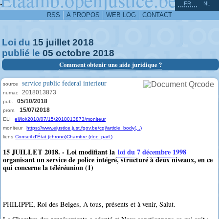
^
-
FR
NL
RSS
A PROPOS
WEB LOG
CONTACT
Loi du
15
juillet
2018
publié le
05
octobre
2018
Comment obtenir une aide juridique ?
service public federal interieur
source
2018013873
numac
05/10/2018
pub.
15/07/2018
prom.
ELI
eli/loi/2018/07/15/2018013873/moniteur
moniteur
https://www.ejustice.just.fgov.be/cgi/article_body(...)
liens
Conseil d'État (chrono)
Chambre (doc. parl.)
15 JUILLET 2018. - Loi modifiant la
loi du 7 décembre 1998
organisant un service de police intégré, structuré à deux niveaux, en ce
qui concerne la téléréunion (1)
PHILIPPE, Roi des Belges, A tous, présents et à venir, Salut.