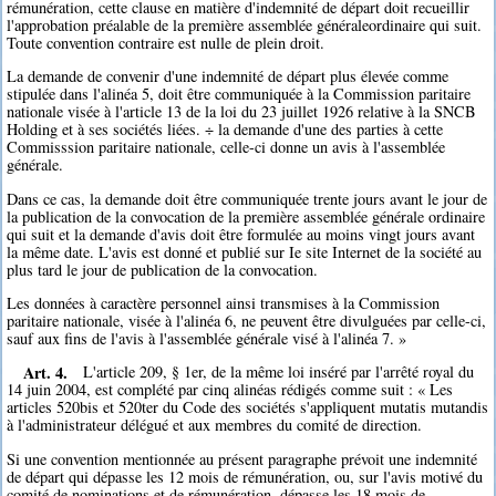
rémunération, cette clause en matière d'indemnité de départ doit recueillir
l'approbation préalable de la première assemblée généraleordinaire qui suit.
Toute convention contraire est nulle de plein droit.
La demande de convenir d'une indemnité de départ plus élevée comme
stipulée dans l'alinéa 5, doit être communiquée à la Commission paritaire
nationale visée à l'article 13 de la loi du 23 juillet 1926 relative à la SNCB
Holding et à ses sociétés liées. ÷ la demande d'une des parties à cette
Commisssion paritaire nationale, celle-ci donne un avis à l'assemblée
générale.
Dans ce cas, la demande doit être communiquée trente jours avant le jour de
la publication de la convocation de la première assemblée générale ordinaire
qui suit et la demande d'avis doit être formulée au moins vingt jours avant
la même date. L'avis est donné et publié sur Ie site Internet de la société au
plus tard le jour de publication de la convocation.
Les données à caractère personnel ainsi transmises à la Commission
paritaire nationale, visée à l'alinéa 6, ne peuvent être divulguées par celle-ci,
sauf aux fins de l'avis à l'assemblée générale visé à l'alinéa 7. »
Art. 4.
L'article 209, § 1er, de la même loi inséré par l'arrêté royal du
14 juin 2004, est complété par cinq alinéas rédigés comme suit : « Les
articles 520bis et 520ter du Code des sociétés s'appliquent mutatis mutandis
à l'administrateur délégué et aux membres du comité de direction.
Si une convention mentionnée au présent paragraphe prévoit une indemnité
de départ qui dépasse les 12 mois de rémunération, ou, sur l'avis motivé du
comité de nominations et de rémunération, dépasse les 18 mois de