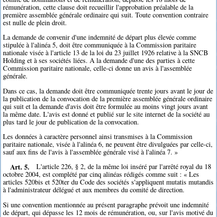
rémunération, cette clause doit recueillir l'approbation préalable de la
première assemblée générale ordinaire qui suit. Toute convention contraire
est nulle de plein droit.
La demande de convenir d'une indemnité de départ plus élevée comme
stipulée à l'alinéa 5, doit être communiquée à la Commission paritaire
nationale visée à l'article 13 de la loi du 23 juillet 1926 relative à la SNCB
Holding et à ses sociétés liées. A la demande d'une des parties à cette
Commission paritaire nationale, celle-ci donne un avis à l'assemblée
générale.
Dans ce cas, la demande doit être communiquée trente jours avant le jour de
la publication de la convocation de la première assemblée générale ordinaire
qui suit et la demande d'avis doit être formulée au moins vingt jours avant
la même date. L'avis est donné et publié sur le site internet de la société au
plus tard le jour de publication de la convocation.
Les données à caractère personnel ainsi transmises à la Commission
paritaire nationale, visée à l'alinéa 6, ne peuvent être divulguées par celle-ci,
sauf aux fins de l'avis à l'assemblée générale visé à l'alinéa 7. »
Art. 5.
L'article 226, § 2, de la même loi inséré par l'arrêté royal du 18
octobre 2004, est complété par cinq alinéas rédigés comme suit : « Les
articles 520bis et 520ter du Code des sociétés s'appliquent mutatis mutandis
à l'administrateur délégué et aux membres du comité de direction.
Si une convention mentionnée au présent paragraphe prévoit une indemnité
de départ, qui dépasse les 12 mois de rémunération, ou, sur l'avis motivé du