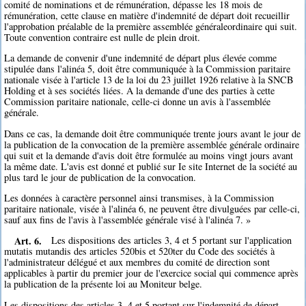
comité de nominations et de rémunération, dépasse les 18 mois de
rémunération, cette clause en matière d'indemnité de départ doit recueillir
l'approbation préalable de la première assemblée généraleordinaire qui suit.
Toute convention contraire est nulle de plein droit.
La demande de convenir d'une indemnité de départ plus élevée comme
stipulée dans l'alinéa 5, doit être communiquée à la Commission paritaire
nationale visée à l'article 13 de la loi du 23 juillet 1926 relative à la SNCB
Holding et à ses sociétés liées. A la demande d'une des parties à cette
Commission paritaire nationale, celle-ci donne un avis à l'assemblée
générale.
Dans ce cas, la demande doit être communiquée trente jours avant le jour de
la publication de la convocation de la première assemblée générale ordinaire
qui suit et la demande d'avis doit être formulée au moins vingt jours avant
la même date. L'avis est donné et publié sur Ie site Internet de la société au
plus tard le jour de publication de la convocation.
Les données à caractère personnel ainsi transmises, à la Commission
paritaire nationale, visée à l'alinéa 6, ne peuvent être divulguées par celle-ci,
sauf aux fins de l'avis à l'assemblée générale visé à l'alinéa 7. »
Art. 6.
Les dispositions des articles 3, 4 et 5 portant sur l'application
mutatis mutandis des articles 520bis et 520ter du Code des sociétés à
l'administrateur délégué et aux membres du comité de direction sont
applicables à partir du premier jour de l'exercice social qui commence après
la publication de la présente loi au Moniteur belge.
Les dispositions des articles 3, 4 et 5 portant sur l'indemnité de départ