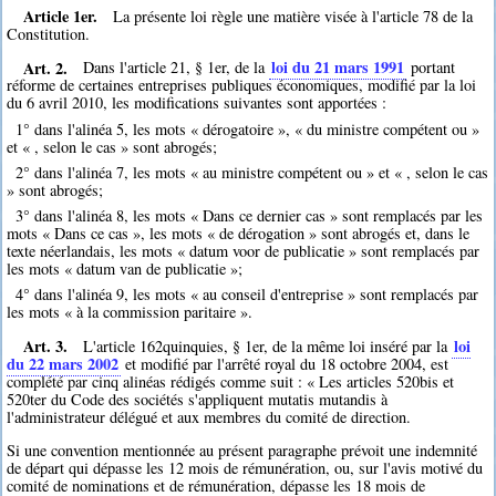
Article 1er.
La présente loi règle une matière visée à l'article 78 de la
Constitution.
Art. 2.
loi du 21 mars 1991
Dans l'article 21, § 1er, de la
portant
réforme de certaines entreprises publiques économiques, modifié par la loi
du 6 avril 2010, les modifications suivantes sont apportées :
1° dans l'alinéa 5, les mots « dérogatoire », « du ministre compétent ou »
et « , selon le cas » sont abrogés;
2° dans l'alinéa 7, les mots « au ministre compétent ou » et « , selon le cas
» sont abrogés;
3° dans l'alinéa 8, les mots « Dans ce dernier cas » sont remplacés par les
mots « Dans ce cas », les mots « de dérogation » sont abrogés et, dans le
texte néerlandais, les mots « datum voor de publicatie » sont remplacés par
les mots « datum van de publicatie »;
4° dans l'alinéa 9, les mots « au conseil d'entreprise » sont remplacés par
les mots « à la commission paritaire ».
Art. 3.
loi
L'article 162quinquies, § 1er, de la même loi inséré par la
du 22 mars 2002
et modifié par l'arrêté royal du 18 octobre 2004, est
complété par cinq alinéas rédigés comme suit : « Les articles 520bis et
520ter du Code des sociétés s'appliquent mutatis mutandis à
l'administrateur délégué et aux membres du comité de direction.
Si une convention mentionnée au présent paragraphe prévoit une indemnité
de départ qui dépasse les 12 mois de rémunération, ou, sur l'avis motivé du
comité de nominations et de rémunération, dépasse les 18 mois de