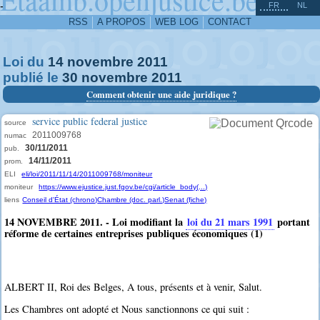
^
-
FR
NL
RSS
A PROPOS
WEB LOG
CONTACT
Loi du
14
novembre
2011
publié le
30
novembre
2011
Comment obtenir une aide juridique ?
service public federal justice
source
2011009768
numac
30/11/2011
pub.
14/11/2011
prom.
ELI
eli/loi/2011/11/14/2011009768/moniteur
moniteur
https://www.ejustice.just.fgov.be/cgi/article_body(...)
liens
Conseil d'État (chrono)
Chambre (doc. parl.)
Senat (fiche)
14 NOVEMBRE 2011. - Loi modifiant la
loi du 21 mars 1991
portant
réforme de certaines entreprises publiques économiques (1)
ALBERT II, Roi des Belges, A tous, présents et à venir, Salut.
Les Chambres ont adopté et Nous sanctionnons ce qui suit :