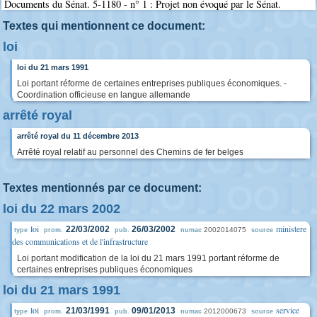
Documents du Sénat. 5-1180 - n° 1 : Projet non évoqué par le Sénat.
Textes qui mentionnent ce document:
loi
loi du 21 mars 1991
Loi portant réforme de certaines entreprises publiques économiques. -
Coordination officieuse en langue allemande
arrêté royal
arrêté royal du 11 décembre 2013
Arrêté royal relatif au personnel des Chemins de fer belges
Textes mentionnés par ce document:
loi du 22 mars 2002
loi
ministere
22/03/2002
26/03/2002
2002014075
type
prom.
pub.
numac
source
des communications et de l'infrastructure
Loi portant modification de la loi du 21 mars 1991 portant réforme de
certaines entreprises publiques économiques
loi du 21 mars 1991
loi
service
21/03/1991
09/01/2013
2012000673
type
prom.
pub.
numac
source