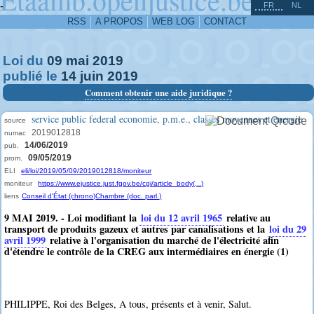
^
-
FR
NL
RSS
A PROPOS
WEB LOG
CONTACT
Loi du
09
mai
2019
publié le
14
juin
2019
Comment obtenir une aide juridique ?
service public federal economie, p.m.e., classes moyennes et energie
source
2019012818
numac
14/06/2019
pub.
09/05/2019
prom.
ELI
eli/loi/2019/05/09/2019012818/moniteur
moniteur
https://www.ejustice.just.fgov.be/cgi/article_body(...)
liens
Conseil d'État (chrono)
Chambre (doc. parl.)
9 MAI 2019. - Loi modifiant la
loi du 12 avril 1965
relative au
transport de produits gazeux et autres par canalisations et la
loi du 29
avril 1999
relative à l'organisation du marché de l'électricité afin
d'étendre le contrôle de la CREG aux intermédiaires en énergie (1)
PHILIPPE, Roi des Belges, A tous, présents et à venir, Salut.