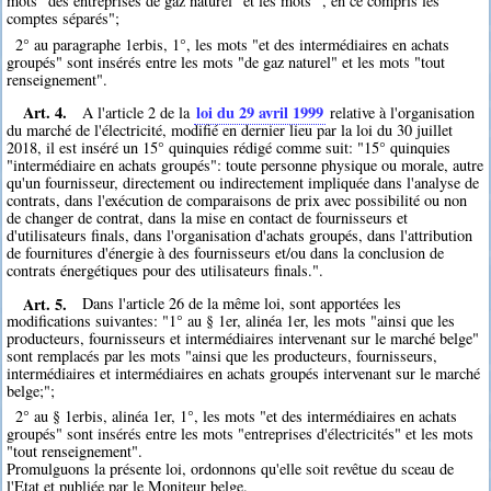
mots "des entreprises de gaz naturel" et les mots ", en ce compris les
comptes séparés";
2° au paragraphe 1erbis, 1°, les mots "et des intermédiaires en achats
groupés" sont insérés entre les mots "de gaz naturel" et les mots "tout
renseignement".
Art. 4.
loi du 29 avril 1999
A l'article 2 de la
relative à l'organisation
du marché de l'électricité, modifié en dernier lieu par la loi du 30 juillet
2018, il est inséré un 15° quinquies rédigé comme suit: "15° quinquies
"intermédiaire en achats groupés": toute personne physique ou morale, autre
qu'un fournisseur, directement ou indirectement impliquée dans l'analyse de
contrats, dans l'exécution de comparaisons de prix avec possibilité ou non
de changer de contrat, dans la mise en contact de fournisseurs et
d'utilisateurs finals, dans l'organisation d'achats groupés, dans l'attribution
de fournitures d'énergie à des fournisseurs et/ou dans la conclusion de
contrats énergétiques pour des utilisateurs finals.".
Art. 5.
Dans l'article 26 de la même loi, sont apportées les
modifications suivantes: "1° au § 1er, alinéa 1er, les mots "ainsi que les
producteurs, fournisseurs et intermédiaires intervenant sur le marché belge"
sont remplacés par les mots "ainsi que les producteurs, fournisseurs,
intermédiaires et intermédiaires en achats groupés intervenant sur le marché
belge;";
2° au § 1erbis, alinéa 1er, 1°, les mots "et des intermédiaires en achats
groupés" sont insérés entre les mots "entreprises d'électricités" et les mots
"tout renseignement".
Promulguons la présente loi, ordonnons qu'elle soit revêtue du sceau de
l'Etat et publiée par le Moniteur belge.