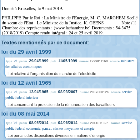
Donné à Bruxelles, le 9 mai 2019.
PHILIPPE Par le Roi : La Ministre de l'Energie, M. C. MARGHEM Scellé
du sceau de l'Etat : Le Ministre de la Justice, K. GEENS _______ Note (1)
Chambre des représentants : (www.lachambre.be) Documents : 54-3475
(2018/2019) Compte rendu intégral : 24 et 25 avril 2019.
Textes mentionnés par ce document:
loi du 29 avril 1999
loi
ministere
29/04/1999
11/05/1999
1999011160
type
prom.
pub.
numac
source
des affaires economiques
Loi relative à l'organisation du marché de l'électricité
loi du 12 avril 1965
loi
service
12/04/1965
08/03/2007
2007000126
type
prom.
pub.
numac
source
public federal interieur
Loi concernant la protection de la rémunération des travailleurs
loi du 08 mai 2014
loi
service
08/05/2014
04/06/2014
2014011326
type
prom.
pub.
numac
source
public federal economie, p.m.e., classes moyennes et energie
Loi portant des dispositions diverses en matière d'énergie