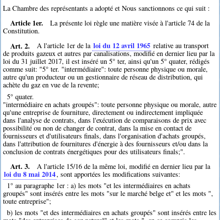
La Chambre des représentants a adopté et Nous sanctionnons ce qui suit :
Article 1er.
La présente loi règle une matière visée à l'article 74 de la
Constitution.
Art. 2.
loi du 12 avril 1965
A l'article 1er de la
relative au transport
de produits gazeux et autres par canalisations, modifié en dernier lieu par la
loi du 31 juillet 2017, il est inséré un 5° ter, ainsi qu'un 5° quater, rédigés
comme suit: "5° ter. "intermédiaire": toute personne physique ou morale,
autre qu'un producteur ou un gestionnaire de réseau de distribution, qui
achète du gaz en vue de la revente;
5° quater.
"intermédiaire en achats groupés": toute personne physique ou morale, autre
qu'une entreprise de fourniture, directement ou indirectement impliquée
dans l'analyse de contrats, dans l'exécution de comparaisons de prix avec
possibilité ou non de changer de contrat, dans la mise en contact de
fournisseurs et d'utilisateurs finals, dans l'organisation d'achats groupés,
dans l'attribution de fournitures d'énergie à des fournisseurs et/ou dans la
conclusion de contrats énergétiques pour des utilisateurs finals;".
Art. 3.
A l'article 15/16 de la même loi, modifié en dernier lieu par la
loi du 8 mai 2014
, sont apportées les modifications suivantes:
1° au paragraphe 1er : a) les mots "et les intermédiaires en achats
groupés" sont insérés entre les mots "sur le marché belge et" et les mots ",
toute entreprise";
b) les mots "et des intermédiaires en achats groupés" sont insérés entre les