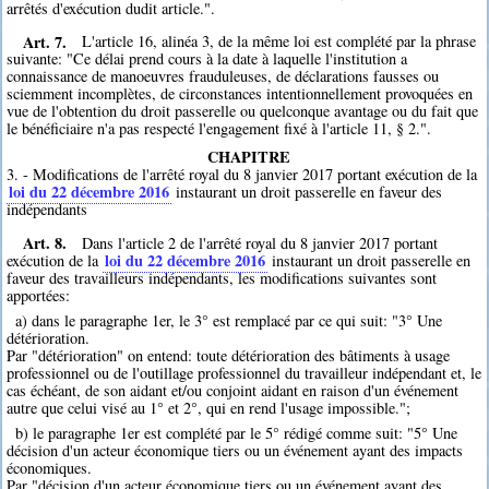
arrêtés d'exécution dudit article.".
Art. 7.
L'article 16, alinéa 3, de la même loi est complété par la phrase
suivante: "Ce délai prend cours à la date à laquelle l'institution a
connaissance de manoeuvres frauduleuses, de déclarations fausses ou
sciemment incomplètes, de circonstances intentionnellement provoquées en
vue de l'obtention du droit passerelle ou quelconque avantage ou du fait que
le bénéficiaire n'a pas respecté l'engagement fixé à l'article 11, § 2.".
CHAPITRE
3. - Modifications de l'arrêté royal du 8 janvier 2017 portant exécution de la
loi du 22 décembre 2016
instaurant un droit passerelle en faveur des
indépendants
Art. 8.
Dans l'article 2 de l'arrêté royal du 8 janvier 2017 portant
loi du 22 décembre 2016
exécution de la
instaurant un droit passerelle en
faveur des travailleurs indépendants, les modifications suivantes sont
apportées:
a) dans le paragraphe 1er, le 3° est remplacé par ce qui suit: "3° Une
détérioration.
Par "détérioration" on entend: toute détérioration des bâtiments à usage
professionnel ou de l'outillage professionnel du travailleur indépendant et, le
cas échéant, de son aidant et/ou conjoint aidant en raison d'un événement
autre que celui visé au 1° et 2°, qui en rend l'usage impossible.";
b) le paragraphe 1er est complété par le 5° rédigé comme suit: "5° Une
décision d'un acteur économique tiers ou un événement ayant des impacts
économiques.
Par "décision d'un acteur économique tiers ou un événement ayant des