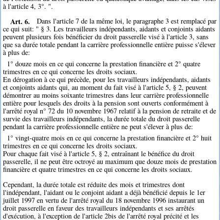
à l'article 4, 3°. ".
Art. 6.
Dans l'article 7 de la même loi, le paragraphe 3 est remplacé par
ce qui suit: " § 3. Les travailleurs indépendants, aidants et conjoints aidants
peuvent plusieurs fois bénéficier du droit passerelle visé à l'article 3, sans
que sa durée totale pendant la carrière professionnelle entière puisse s'élever
à plus de:
1° douze mois en ce qui concerne la prestation financière et 2° quatre
trimestres en ce qui concerne les droits sociaux.
En dérogation à ce qui précède, pour les travailleurs indépendants, aidants
et conjoints aidants qui, au moment du fait visé à l'article 5, § 2, peuvent
démontrer au moins soixante trimestres dans leur carrière professionnelle
entière pour lesquels des droits à la pension sont ouverts conformément à
l'arrêté royal n° 72 du 10 novembre 1967 relatif à la pension de retraite et de
survie des travailleurs indépendants, la durée totale du droit passerelle
pendant la carrière professionnelle entière ne peut s'élever à plus de:
1° vingt-quatre mois en ce qui concerne la prestation financière et 2° huit
trimestres en ce qui concerne les droits sociaux.
Pour chaque fait visé à l'article 5, § 2, entraînant le bénéfice du droit
passerelle, il ne peut être octroyé au maximum que douze mois de prestation
financière et quatre trimestres en ce qui concerne les droits sociaux.
Cependant, la durée totale est réduite des mois et trimestres dont
l'indépendant, l'aidant ou le conjoint aidant a déjà bénéficié depuis le 1er
juillet 1997 en vertu de l'arrêté royal du 18 novembre 1996 instaurant un
droit passerelle en faveur des travailleurs indépendants et ses arrêtés
d'exécution, à l'exception de l'article 2bis de l'arrêté royal précité et les