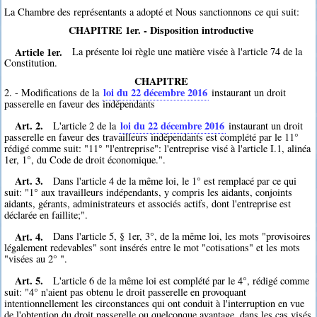
La Chambre des représentants a adopté et Nous sanctionnons ce qui suit:
CHAPITRE 1er. - Disposition introductive
Article 1er.
La présente loi règle une matière visée à l'article 74 de la
Constitution.
CHAPITRE
loi du 22 décembre 2016
2. - Modifications de la
instaurant un droit
passerelle en faveur des indépendants
Art. 2.
loi du 22 décembre 2016
L'article 2 de la
instaurant un droit
passerelle en faveur des travailleurs indépendants est complété par le 11°
rédigé comme suit: "11° "l'entreprise": l'entreprise visé à l'article I.1, alinéa
1er, 1°, du Code de droit économique.".
Art. 3.
Dans l'article 4 de la même loi, le 1° est remplacé par ce qui
suit: "1° aux travailleurs indépendants, y compris les aidants, conjoints
aidants, gérants, administrateurs et associés actifs, dont l'entreprise est
déclarée en faillite;".
Art. 4.
Dans l'article 5, § 1er, 3°, de la même loi, les mots "provisoires
légalement redevables" sont insérés entre le mot "cotisations" et les mots
"visées au 2° ".
Art. 5.
L'article 6 de la même loi est complété par le 4°, rédigé comme
suit: "4° n'aient pas obtenu le droit passerelle en provoquant
intentionnellement les circonstances qui ont conduit à l'interruption en vue
de l'obtention du droit passerelle ou quelconque avantage, dans les cas visés