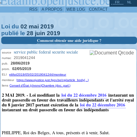
^
-
FR
NL
RSS
A PROPOS
WEB LOG
CONTACT
Loi du
02
mai
2019
publié le
28
juin
2019
Comment obtenir une aide juridique ?
service public federal securite sociale
source
2019041244
numac
28/06/2019
pub.
02/05/2019
prom.
ELI
eli/loi/2019/05/02/2019041244/moniteur
moniteur
https://www.ejustice.just.fgov.be/cgi/article_body(...)
liens
Conseil d'État (chrono)
Chambre (doc. parl.)
2 MAI 2019. - Loi modifiant la
loi du 22 décembre 2016
instaurant un
droit passerelle en faveur des travailleurs indépendants et l'arrêté royal
du 8 janvier 2017 portant exécution de la
loi du 22 décembre 2016
instaurant un droit passerelle en faveur des indépendants
PHILIPPE, Roi des Belges, A tous, présents et à venir, Salut.