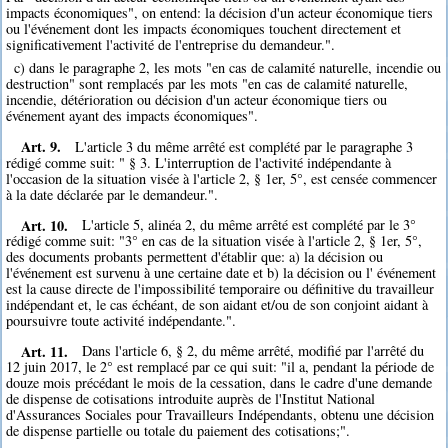
impacts économiques", on entend: la décision d'un acteur économique tiers
ou l'événement dont les impacts économiques touchent directement et
significativement l'activité de l'entreprise du demandeur.".
c) dans le paragraphe 2, les mots "en cas de calamité naturelle, incendie ou
destruction" sont remplacés par les mots "en cas de calamité naturelle,
incendie, détérioration ou décision d'un acteur économique tiers ou
événement ayant des impacts économiques".
Art. 9.
L'article 3 du même arrêté est complété par le paragraphe 3
rédigé comme suit: " § 3. L'interruption de l'activité indépendante à
l'occasion de la situation visée à l'article 2, § 1er, 5°, est censée commencer
à la date déclarée par le demandeur.".
Art. 10.
L'article 5, alinéa 2, du même arrêté est complété par le 3°
rédigé comme suit: "3° en cas de la situation visée à l'article 2, § 1er, 5°,
des documents probants permettent d'établir que: a) la décision ou
l'événement est survenu à une certaine date et b) la décision ou l' événement
est la cause directe de l'impossibilité temporaire ou définitive du travailleur
indépendant et, le cas échéant, de son aidant et/ou de son conjoint aidant à
poursuivre toute activité indépendante.".
Art. 11.
Dans l'article 6, § 2, du même arrêté, modifié par l'arrêté du
12 juin 2017, le 2° est remplacé par ce qui suit: "il a, pendant la période de
douze mois précédant le mois de la cessation, dans le cadre d'une demande
de dispense de cotisations introduite auprès de l'Institut National
d'Assurances Sociales pour Travailleurs Indépendants, obtenu une décision
de dispense partielle ou totale du paiement des cotisations;".