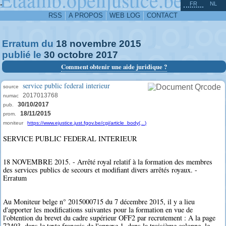
^
-
FR
NL
RSS
A PROPOS
WEB LOG
CONTACT
Erratum du
18
novembre
2015
publié le
30
octobre
2017
Comment obtenir une aide juridique ?
service public federal interieur
source
2017013768
numac
30/10/2017
pub.
18/11/2015
prom.
moniteur
https://www.ejustice.just.fgov.be/cgi/article_body(...)
SERVICE PUBLIC FEDERAL INTERIEUR
18 NOVEMBRE 2015. - Arrêté royal relatif à la formation des membres
des services publics de secours et modifiant divers arrêtés royaux. -
Erratum
Au Moniteur belge n° 2015000715 du 7 décembre 2015, il y a lieu
d'apporter les modifications suivantes pour la formation en vue de
l'obtention du brevet du cadre supérieur OFF2 par recrutement : A la page
72403, dans le texte français de l'annexe 1, dans la troisième colonne, le