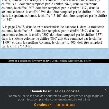
chiffre `471' doit être remplacé par le chiffre `549', dans la quatrième
colonne, le chiffre `307' doit être remplacé par le chiffre `337', dans la
sixième colonne, le chiffre `896' doit être remplacé par le chiffre `1.004' et
dans la septième colonne, le chiffre '13.405' doit être remplacé par le chiffre
'14.347'.
A la page 72407, dans le texte néerlandais de l'annexe 1, dans la troisième
colonne, le chiffre `471' doit être remplacé par le chiffre `549', dans la
quatrième colonne, le chiffre `307' doit être remplacé par le chiffre `337',
dans la sixième colonne, le chiffre `896' doit être remplacé par le chiffre
`1.004' et dans la septième colonne, le chiffre '13.405' doit être remplacé
par le chiffre '14.347'.
Terms and conditions
|
Privacy policy
|
Cookie policy
|
Accessibility policy
x
Etaamb.be utilise des cookies
Etaamb.be utilise les cookies pour retenir votre préférence linguistique et
pour mieux comprendre comment etaamb.be est utilisé.
Continuer
Plus de details