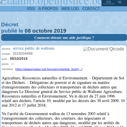
^
-
FR
NL
RSS
A PROPOS
WEB LOG
CONTACT
Décret
publié le
08
octobre
2019
Comment obtenir une aide juridique ?
service public de wallonie
source
2019204489
numac
08/10/2019
pub.
--
prom.
moniteur
https://www.ejustice.just.fgov.be/cgi/article_body(...)
Agriculture, Ressources naturelles et Environnement. - Département du Sol
et des Déchets. - Délégations de pouvoir et de signature en matière
d'enregistrements des collecteurs et transporteurs de déchets autres que
dangereux Le Directeur général du Service public de Wallonie Agriculture,
Ressources naturelles et Environnement, Vu le décret du 27 juin 1996
relatif aux déchets, l'article 10, modifié par les décrets des 30 avril 2009, 10
mai 2012 et 17 juillet 2018;
Vu l'arrêté du Gouvernement wallon du 13 novembre 2003 relatif à
l'enregistrement des collecteurs, des courtiers, des négociants et
transporteurs de déchets autres que dangereux, modifié par les arrêtés du