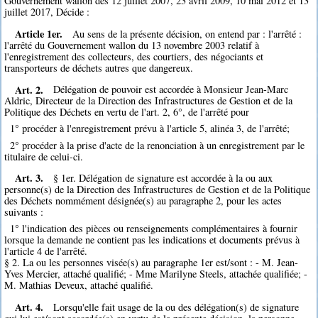
Gouvernement wallon des 12 juillet 2007, 23 avril 2009, 10 mai 2012 et 13
juillet 2017, Décide :
Article 1er.
Au sens de la présente décision, on entend par : l'arrêté :
l'arrêté du Gouvernement wallon du 13 novembre 2003 relatif à
l'enregistrement des collecteurs, des courtiers, des négociants et
transporteurs de déchets autres que dangereux.
Art. 2.
Délégation de pouvoir est accordée à Monsieur Jean-Marc
Aldric, Directeur de la Direction des Infrastructures de Gestion et de la
Politique des Déchets en vertu de l'art. 2, 6°, de l'arrêté pour
1° procéder à l'enregistrement prévu à l'article 5, alinéa 3, de l'arrêté;
2° procéder à la prise d'acte de la renonciation à un enregistrement par le
titulaire de celui-ci.
Art. 3.
§ 1er. Délégation de signature est accordée à la ou aux
personne(s) de la Direction des Infrastructures de Gestion et de la Politique
des Déchets nommément désignée(s) au paragraphe 2, pour les actes
suivants :
1° l'indication des pièces ou renseignements complémentaires à fournir
lorsque la demande ne contient pas les indications et documents prévus à
l'article 4 de l'arrêté.
§ 2. La ou les personnes visée(s) au paragraphe 1er est/sont : - M. Jean-
Yves Mercier, attaché qualifié; - Mme Marilyne Steels, attachée qualifiée; -
M. Mathias Deveux, attaché qualifié.
Art. 4.
Lorsqu'elle fait usage de la ou des délégation(s) de signature