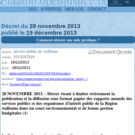
^
-
FR
NL
RSS
A PROPOS
WEB LOG
CONTACT
Décret du
28
novembre
2013
publié le
19
décembre
2013
Comment obtenir une aide juridique ?
service public de wallonie
source
2013207024
numac
19/12/2013
pub.
28/11/2013
prom.
ELI
eli/decret/2013/11/28/2013207024/moniteur
moniteur
https://www.ejustice.just.fgov.be/cgi/article_body(...)
liens
Conseil d'État (chrono)
28 NOVEMBRE 2013. - Décret visant à limiter strictement la
publication et la diffusion sous format papier des rapports annuels des
services publics et des organismes d'intérêt public de la Région
wallonne dans un souci environnemental et de bonne gestion
budgétaire (1)