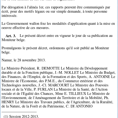
Par dérogation à l'alinéa 1er, ces rapports peuvent être communiqués par
écrit, pour des motifs légaux ou sur simple demande, à toute personne
intéressée.
Le Gouvernement wallon fixe les modalités d'application quant à la mise en
oeuvre effective de ces mesures.
Art. 3.
Le présent décret entre en vigueur le jour de sa publication au
Moniteur belge.
Promulguons le présent décret, ordonnons qu'il soit publié au Moniteur
belge.
Namur, le 28 novembre 2013.
Le Ministre-Président, R. DEMOTTE Le Ministre du Développement
durable et de la Fonction publique, J.-M. NOLLET Le Ministre du Budget,
des Finances, de l'Emploi, de la Formation et des Sports, A. ANTOINE Le
Ministre de l'Economie, des P.M.E., du Commerce extérieur et des
Technologies nouvelles, J.-Cl. MARCOURT Le Ministre des Pouvoirs
locaux et de la Ville, P. FURLAN La Ministre de la Santé, de l'Action
sociale et de l'Egalité des Chances, Mme E. TILLIEUX Le Ministre de
l'Environnement, de l'Aménagement du Territoire et de la Mobilité, Ph.
HENRY Le Ministre des Travaux publics, de l'Agriculture, de la Ruralité,
de la Nature, de la Forêt et du Patrimoine, C. DI ANTONIO
___________________
(1) Session 2012-2013.