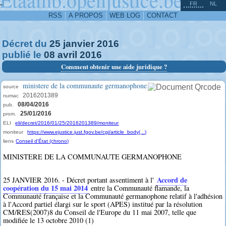
^
-
FR
NL
RSS
A PROPOS
WEB LOG
CONTACT
Décret du
25
janvier
2016
publié le
08
avril
2016
Comment obtenir une aide juridique ?
ministere de la communaute germanophone
source
2016201389
numac
08/04/2016
pub.
25/01/2016
prom.
ELI
eli/decret/2016/01/25/2016201389/moniteur
moniteur
https://www.ejustice.just.fgov.be/cgi/article_body(...)
liens
Conseil d'État (chrono)
MINISTERE DE LA COMMUNAUTE GERMANOPHONE
Accord de
25 JANVIER 2016. - Décret portant assentiment à l'
coopération du 15 mai 2014
entre la Communauté flamande, la
Communauté française et la Communauté germanophone relatif à l'adhésion
à l'Accord partiel élargi sur le sport (APES) institué par la résolution
CM/RES(2007)8 du Conseil de l'Europe du 11 mai 2007, telle que
modifiée le 13 octobre 2010 (1)