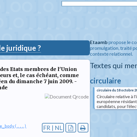
Etaamb
propose le co
 juridique ?
promulgation, traité po
contexte relationnel.
Textes qui me
ns des Etats membres de l'Union
urs et, le cas échéant, comme
circulaire
éen du dimanche 7 juin 2009. -
nde
circulaire du 18 octobre 2
Circulaire relative à
européenne résidant
candidats, pour l'él
e_body(...)
FR | NL