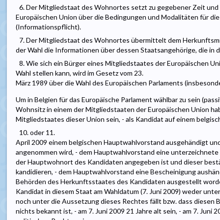
6. Der Mitgliedstaat des Wohnortes setzt zu gegebener Zeit un
Europäischen Union über die Bedingungen und Modalitäten für di
(Informationspflicht).
7. Der Mitgliedstaat des Wohnortes übermittelt dem Herkunftsmi
der Wahl die Informationen über dessen Staatsangehörige, die in d
8. Wie sich ein Bürger eines Mitgliedstaates der Europäischen Un
Wahl stellen kann, wird im Gesetz vom 23.
März 1989 über die Wahl des Europäischen Parlaments (insbesondere
Um in Belgien für das Europäische Parlament wählbar zu sein (pass
Wohnsitz in einem der Mitgliedstaaten der Europäischen Union ha
Mitgliedstaates dieser Union sein, - als Kandidat auf einem belg
10. oder 11.
April 2009 einem belgischen Hauptwahlvorstand ausgehändigt un
angenommen wird, - dem Hauptwahlvorstand eine unterzeichnete sc
der Hauptwohnort des Kandidaten angegeben ist und dieser bestät
kandidieren, - dem Hauptwahlvorstand eine Bescheinigung aushän
Behörden des Herkunftsstaates des Kandidaten ausgestellt worden 
Kandidat in diesem Staat am Wahldatum (7. Juni 2009) weder unt
noch unter die Aussetzung dieses Rechtes fällt bzw. dass diesen
nichts bekannt ist, - am 7. Juni 2009 21 Jahre alt sein, - am 7. Juni