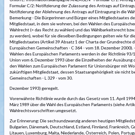
Formular C/2: Notifizierung der Zulassung des Antrags auf Eintragu
Notifizierung der Ablehnung des Antrags auf Eintragung in die Wä
Bemerkung - Die Bürgerinnen und Bürger eines Mitgliedstaates de
Mitgliedstaat, in dem sie wohnen, bei den Wahlen des Europäische
Wahlrecht (= das Recht zu wählen) und das Wählbarkeitsrecht bzw
zu werden), wobei für sie dieselben Bedingungen gelten wie für d
Mitgliedstaates (Artikel 39 Absatz 1 der Charta der Grundrechte 
Europäischen Gemeinschaften - C 364 - vom 18. Dezember 2000). -
Wahlen des Europäischen Parlaments werden in der Richtlinie 93
Union vom 6. Dezember 1993 über die Einzelheiten der Ausübung d
den Wahlen zum Europäischen Parlament für Unionsbürger mit Woh
zukünftigen Mitgliedstaat, dessen Staatsangehörigkeit sie nicht b
Gemeinschaften - L 329 - vom 30.
Dezember 1993) geregelt.
Vorerwähnte Richtlinie wurde durch das Gesetz vom 11. April 19
März 1989 über die Wahl des Europäischen Parlaments (siehe Artikel 
Wahlrechtsvorschriften umgesetzt.
Zur Erinnerung: Die sechsundzwanzig anderen heutigen Mitglieds
Bulgarien, Dänemark, Deutschland, Estland, Finnland, Frankreich, Gri
Litauen, Luxemburg, Malta, Niederlande, Österreich, Polen, Portug