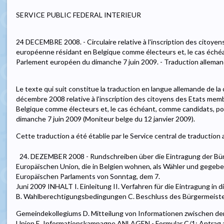
SERVICE PUBLIC FEDERAL INTERIEUR
24 DECEMBRE 2008. - Circulaire relative à l'inscription des citoye
européenne résidant en Belgique comme électeurs et, le cas échéa
Parlement européen du dimanche 7 juin 2009. - Traduction allema
Le texte qui suit constitue la traduction en langue allemande de la c
décembre 2008 relative à l'inscription des citoyens des Etats mem
Belgique comme électeurs et, le cas échéant, comme candidats, po
dimanche 7 juin 2009 (Moniteur belge du 12 janvier 2009).
Cette traduction a été établie par le Service central de traduction
24. DEZEMBER 2008 - Rundschreiben über die Eintragung der Bür
Europäischen Union, die in Belgien wohnen, als Wähler und gegeben
Europäischen Parlaments von Sonntag, dem 7.
Juni 2009 INHALT I. Einleitung II. Verfahren für die Eintragung in 
B. Wahlberechtigungsbedingungen C. Beschluss des Bürgermeiste
Gemeindekollegiums D. Mitteilung von Informationen zwischen de
Union E. Informationskampagne ANLAGEN - Formular C/1: Antrag auf