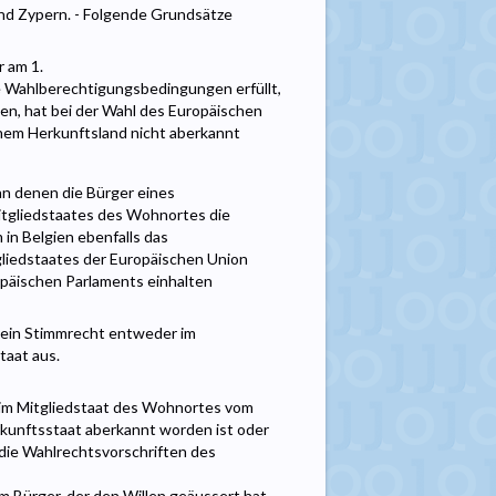
und Zypern. - Folgende Grundsätze
r am 1.
ie Wahlberechtigungsbedingungen erfüllt,
en, hat bei der Wahl des Europäischen
inem Herkunftsland nicht aberkannt
 an denen die Bürger eines
tgliedstaates des Wohnortes die
in Belgien ebenfalls das
liedstaates der Europäischen Union
opäischen Parlaments einhalten
 sein Stimmrecht entweder im
taat aus.
d im Mitgliedstaat des Wohnortes vom
kunftsstaat aberkannt worden ist oder
die Wahlrechtsvorschriften des
 Bürger, der den Willen geäussert hat,