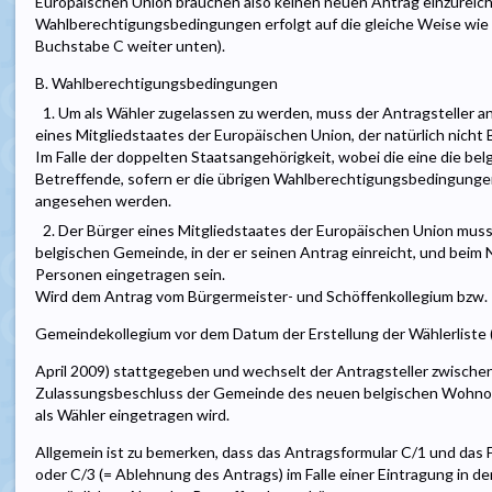
Europäischen Union brauchen also keinen neuen Antrag einzureiche
Wahlberechtigungsbedingungen erfolgt auf die gleiche Weise wie
Buchstabe C weiter unten).
B. Wahlberechtigungsbedingungen
1. Um als Wähler zugelassen zu werden, muss der Antragsteller an
eines Mitgliedstaates der Europäischen Union, der natürlich nicht 
Im Falle der doppelten Staatsangehörigkeit, wobei die eine die bel
Betreffende, sofern er die übrigen Wahlberechtigungsbedingungen 
angesehen werden.
2. Der Bürger eines Mitgliedstaates der Europäischen Union muss
belgischen Gemeinde, in der er seinen Antrag einreicht, und beim N
Personen eingetragen sein.
Wird dem Antrag vom Bürgermeister- und Schöffenkollegium bzw.
Gemeindekollegium vor dem Datum der Erstellung der Wählerliste (
April 2009) stattgegeben und wechselt der Antragsteller zwischen
Zulassungsbeschluss der Gemeinde des neuen belgischen Wohnorte
als Wähler eingetragen wird.
Allgemein ist zu bemerken, dass das Antragsformular C/1 und das
oder C/3 (= Ablehnung des Antrags) im Falle einer Eintragung in d