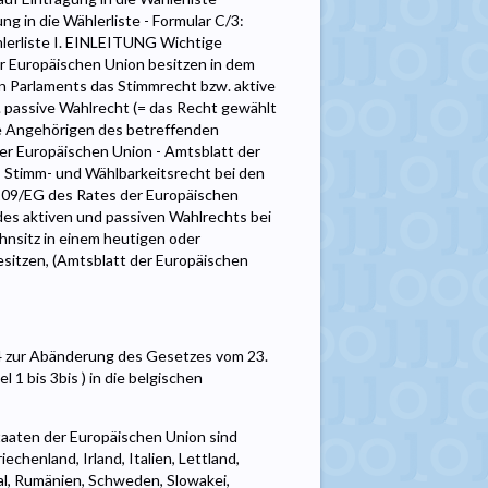
ng in die Wählerliste - Formular C/3:
hlerliste I. EINLEITUNG Wichtige
r Europäischen Union besitzen in dem
n Parlaments das Stimmrecht bzw. aktive
. passive Wahlrecht (= das Recht gewählt
ie Angehörigen des betreffenden
der Europäischen Union - Amtsblatt der
 Stimm- und Wählbarkeitsrecht bei den
/109/EG des Rates der Europäischen
es aktiven und passiven Wahlrechts bei
nsitz in einem heutigen oder
esitzen, (Amtsblatt der Europäischen
94 zur Abänderung des Gesetzes vom 23.
1 bis 3bis ) in die belgischen
taaten der Europäischen Union sind
echenland, Irland, Italien, Lettland,
al, Rumänien, Schweden, Slowakei,