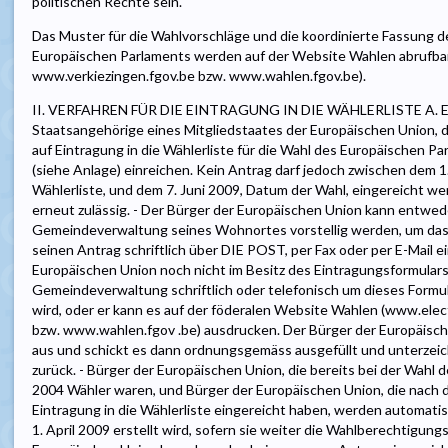
politischen Rechte sein.
Das Muster für die Wahlvorschläge und die koordinierte Fassung 
Europäischen Parlaments werden auf der Website Wahlen abrufbar
www.verkiezingen.fgov.be bzw. www.wahlen.fgov.be).
II. VERFAHREN FÜR DIE EINTRAGUNG IN DIE WÄHLERLISTE A. Ein
Staatsangehörige eines Mitgliedstaates der Europäischen Union, d
auf Eintragung in die Wählerliste für die Wahl des Europäischen P
(siehe Anlage) einreichen. Kein Antrag darf jedoch zwischen dem 1.
Wählerliste, und dem 7. Juni 2009, Datum der Wahl, eingereicht we
erneut zulässig. - Der Bürger der Europäischen Union kann entwede
Gemeindeverwaltung seines Wohnortes vorstellig werden, um das F
seinen Antrag schriftlich über DIE POST, per Fax oder per E-Mail ei
Europäischen Union noch nicht im Besitz des Eintragungsformulars 
Gemeindeverwaltung schriftlich oder telefonisch um dieses Formula
wird, oder er kann es auf der föderalen Website Wahlen (www.elec
bzw. www.wahlen.fgov .be) ausdrucken. Der Bürger der Europäische
aus und schickt es dann ordnungsgemäss ausgefüllt und unterze
zurück. - Bürger der Europäischen Union, die bereits bei der Wahl
2004 Wähler waren, und Bürger der Europäischen Union, die nach d
Eintragung in die Wählerliste eingereicht haben, werden automatisc
1. April 2009 erstellt wird, sofern sie weiter die Wahlberechtigun