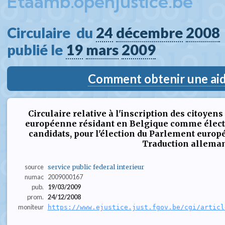
Etaamb.openjustice.be
Circulaire  du 
24
décembre
2008
publié le 
19
mars
2009
Comment obtenir une aide
Circulaire relative à l'inscription des citoye
européenne résidant en Belgique comme électe
candidats, pour l'élection du Parlement europ
Traduction allema
source
service public federal interieur
numac
2009000167
pub.
19/03/2009
prom.
24/12/2008
moniteur
https://www.ejustice.just.fgov.be/cgi/articl