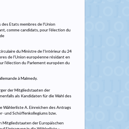
ns des Etats membres de l'Union
nt, comme candidats, pour l'élection du
nde
irculaire du Ministre de l'Intérieur du 24
bres de l'Union européenne résidant en
ur l'élection du Parlement européen du
 allemande à Malmedy.
ger der Mitgliedstaaten der
enfalls als Kandidaten für die Wahl des
die Wählerliste A. Einreichen des Antrags
r- und Schöffenkollegiums bzw.
n Mitgliedstaaten der Europäischen
 Eintragung in die Wählerliste -