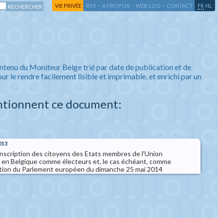
-
-
-
-
VIE PRIVÉE
RSS
A PROPOS
WEB LOG
CONTACT
FR
NL
ntenu du Moniteur Belge trié par date de publication et de
ur le rendre facilement lisible et imprimable, et enrichi par un
ntionnent ce document:
013
 l'inscription des citoyens des Etats membres de l'Union
 en Belgique comme électeurs et, le cas échéant, comme
ection du Parlement européen du dimanche 25 mai 2014