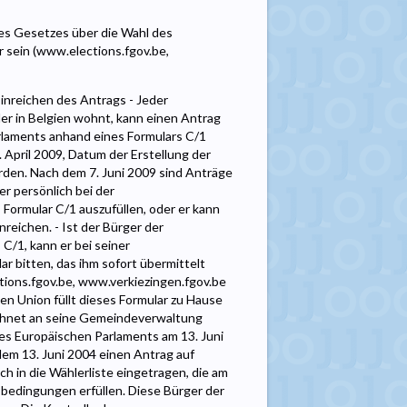
des Gesetzes über die Wahl des
 sein (www.elections.fgov.be,
reichen des Antrags - Jeder
er in Belgien wohnt, kann einen Antrag
arlaments anhand eines Formulars C/1
 April 2009, Datum der Erstellung der
rden. Nach dem 7. Juni 2009 sind Anträge
r persönlich bei der
ormular C/1 auszufüllen, oder er kann
nreichen. - Ist der Bürger der
C/1, kann er bei seiner
r bitten, das ihm sofort übermittelt
tions.fgov.be, www.verkiezingen.fgov.be
n Union füllt dieses Formular zu Hause
ichnet an seine Gemeindeverwaltung
 des Europäischen Parlaments am 13. Juni
em 13. Juni 2004 einen Antrag auf
h in die Wählerliste eingetragen, die am
gsbedingungen erfüllen. Diese Bürger der