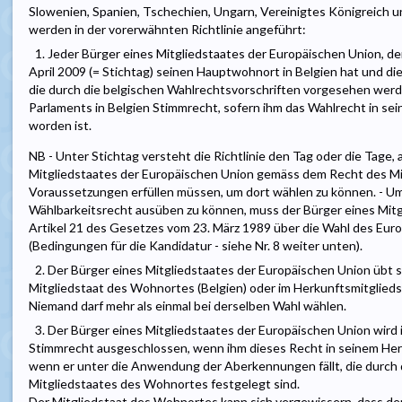
Slowenien, Spanien, Tschechien, Ungarn, Vereinigtes Königreich 
werden in der vorerwähnten Richtlinie angeführt:
1. Jeder Bürger eines Mitgliedstaates der Europäischen Union, de
April 2009 (= Stichtag) seinen Hauptwohnort in Belgien hat und d
die durch die belgischen Wahlrechtsvorschriften vorgesehen werd
Parlaments in Belgien Stimmrecht, sofern ihm das Wahlrecht in se
worden ist.
NB - Unter Stichtag versteht die Richtlinie den Tag oder die Tage,
Mitgliedstaates der Europäischen Union gemäss dem Recht des Mi
Voraussetzungen erfüllen müssen, um dort wählen zu können. - Um 
Wählbarkeitsrecht ausüben zu können, muss der Bürger eines Mitg
Artikel 21 des Gesetzes vom 23. März 1989 über die Wahl des Eur
(Bedingungen für die Kandidatur - siehe Nr. 8 weiter unten).
2. Der Bürger eines Mitgliedstaates der Europäischen Union übt
Mitgliedstaat des Wohnortes (Belgien) oder im Herkunftsmitglieds
Niemand darf mehr als einmal bei derselben Wahl wählen.
3. Der Bürger eines Mitgliedstaates der Europäischen Union wir
Stimmrecht ausgeschlossen, wenn ihm dieses Recht in seinem Her
wenn er unter die Anwendung der Aberkennungen fällt, die durch 
Mitgliedstaates des Wohnortes festgelegt sind.
Der Mitgliedstaat des Wohnortes kann sich vergewissern, dass dem