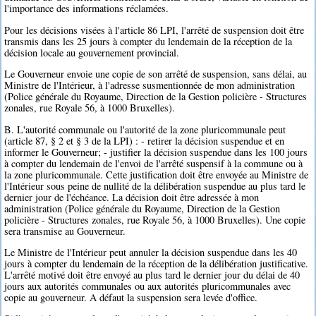
l'importance des informations réclamées.
Pour les décisions visées à l'article 86 LPI, l'arrêté de suspension doit être
transmis dans les 25 jours à compter du lendemain de la réception de la
décision locale au gouvernement provincial.
Le Gouverneur envoie une copie de son arrêté de suspension, sans délai, au
Ministre de l'Intérieur, à l'adresse susmentionnée de mon administration
(Police générale du Royaume, Direction de la Gestion policière - Structures
zonales, rue Royale 56, à 1000 Bruxelles).
B. L'autorité communale ou l'autorité de la zone pluricommunale peut
(article 87, § 2 et § 3 de la LPI) : - retirer la décision suspendue et en
informer le Gouverneur; - justifier la décision suspendue dans les 100 jours
à compter du lendemain de l'envoi de l'arrêté suspensif à la commune ou à
la zone pluricommunale. Cette justification doit être envoyée au Ministre de
l'Intérieur sous peine de nullité de la délibération suspendue au plus tard le
dernier jour de l'échéance. La décision doit être adressée à mon
administration (Police générale du Royaume, Direction de la Gestion
policière - Structures zonales, rue Royale 56, à 1000 Bruxelles). Une copie
sera transmise au Gouverneur.
Le Ministre de l'Intérieur peut annuler la décision suspendue dans les 40
jours à compter du lendemain de la réception de la délibération justificative.
L'arrêté motivé doit être envoyé au plus tard le dernier jour du délai de 40
jours aux autorités communales ou aux autorités pluricommunales avec
copie au gouverneur. A défaut la suspension sera levée d'office.