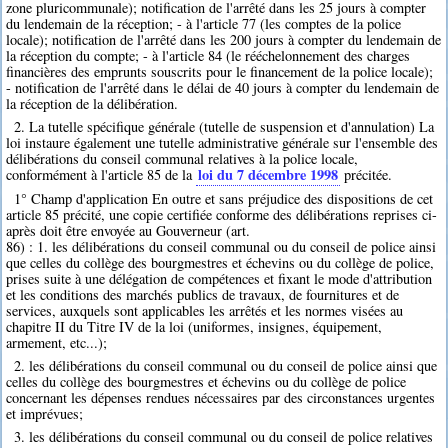
zone pluricommunale); notification de l'arrêté dans les 25 jours à compter
du lendemain de la réception; - à l'article 77 (les comptes de la police
locale); notification de l'arrêté dans les 200 jours à compter du lendemain de
la réception du compte; - à l'article 84 (le rééchelonnement des charges
financières des emprunts souscrits pour le financement de la police locale);
- notification de l'arrêté dans le délai de 40 jours à compter du lendemain de
la réception de la délibération.
2. La tutelle spécifique générale (tutelle de suspension et d'annulation) La
loi instaure également une tutelle administrative générale sur l'ensemble des
délibérations du conseil communal relatives à la police locale,
loi du 7 décembre 1998
conformément à l'article 85 de la
précitée.
1° Champ d'application En outre et sans préjudice des dispositions de cet
article 85 précité, une copie certifiée conforme des délibérations reprises ci-
après doit être envoyée au Gouverneur (art.
86) : 1. les délibérations du conseil communal ou du conseil de police ainsi
que celles du collège des bourgmestres et échevins ou du collège de police,
prises suite à une délégation de compétences et fixant le mode d'attribution
et les conditions des marchés publics de travaux, de fournitures et de
services, auxquels sont applicables les arrêtés et les normes visées au
chapitre II du Titre IV de la loi (uniformes, insignes, équipement,
armement, etc...);
2. les délibérations du conseil communal ou du conseil de police ainsi que
celles du collège des bourgmestres et échevins ou du collège de police
concernant les dépenses rendues nécessaires par des circonstances urgentes
et imprévues;
3. les délibérations du conseil communal ou du conseil de police relatives