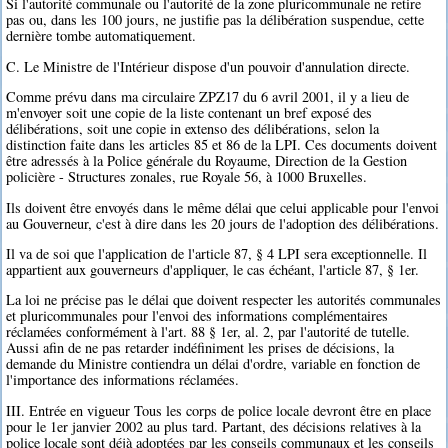
Si l'autorité communale ou l'autorité de la zone pluricommunale ne retire
pas ou, dans les 100 jours, ne justifie pas la délibération suspendue, cette
dernière tombe automatiquement.
C. Le Ministre de l'Intérieur dispose d'un pouvoir d'annulation directe.
Comme prévu dans ma circulaire ZPZ17 du 6 avril 2001, il y a lieu de
m'envoyer soit une copie de la liste contenant un bref exposé des
délibérations, soit une copie in extenso des délibérations, selon la
distinction faite dans les articles 85 et 86 de la LPI. Ces documents doivent
être adressés à la Police générale du Royaume, Direction de la Gestion
policière - Structures zonales, rue Royale 56, à 1000 Bruxelles.
Ils doivent être envoyés dans le même délai que celui applicable pour l'envoi
au Gouverneur, c'est à dire dans les 20 jours de l'adoption des délibérations.
Il va de soi que l'application de l'article 87, § 4 LPI sera exceptionnelle. Il
appartient aux gouverneurs d'appliquer, le cas échéant, l'article 87, § 1er.
La loi ne précise pas le délai que doivent respecter les autorités communales
et pluricommunales pour l'envoi des informations complémentaires
réclamées conformément à l'art. 88 § 1er, al. 2, par l'autorité de tutelle.
Aussi afin de ne pas retarder indéfiniment les prises de décisions, la
demande du Ministre contiendra un délai d'ordre, variable en fonction de
l'importance des informations réclamées.
III. Entrée en vigueur Tous les corps de police locale devront être en place
pour le 1er janvier 2002 au plus tard. Partant, des décisions relatives à la
police locale sont déjà adoptées par les conseils communaux et les conseils