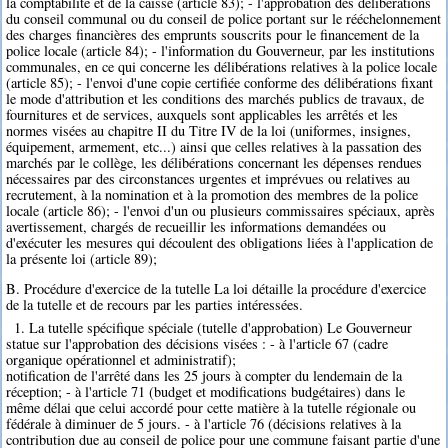
la comptabilité et de la caisse (article 83); - l'approbation des délibérations
du conseil communal ou du conseil de police portant sur le rééchelonnement
des charges financières des emprunts souscrits pour le financement de la
police locale (article 84); - l'information du Gouverneur, par les institutions
communales, en ce qui concerne les délibérations relatives à la police locale
(article 85); - l'envoi d'une copie certifiée conforme des délibérations fixant
le mode d'attribution et les conditions des marchés publics de travaux, de
fournitures et de services, auxquels sont applicables les arrêtés et les
normes visées au chapitre II du Titre IV de la loi (uniformes, insignes,
équipement, armement, etc...) ainsi que celles relatives à la passation des
marchés par le collège, les délibérations concernant les dépenses rendues
nécessaires par des circonstances urgentes et imprévues ou relatives au
recrutement, à la nomination et à la promotion des membres de la police
locale (article 86); - l'envoi d'un ou plusieurs commissaires spéciaux, après
avertissement, chargés de recueillir les informations demandées ou
d'exécuter les mesures qui découlent des obligations liées à l'application de
la présente loi (article 89);
B. Procédure d'exercice de la tutelle La loi détaille la procédure d'exercice
de la tutelle et de recours par les parties intéressées.
1. La tutelle spécifique spéciale (tutelle d'approbation) Le Gouverneur
statue sur l'approbation des décisions visées : - à l'article 67 (cadre
organique opérationnel et administratif);
notification de l'arrêté dans les 25 jours à compter du lendemain de la
réception; - à l'article 71 (budget et modifications budgétaires) dans le
même délai que celui accordé pour cette matière à la tutelle régionale ou
fédérale à diminuer de 5 jours. - à l'article 76 (décisions relatives à la
contribution due au conseil de police pour une commune faisant partie d'une