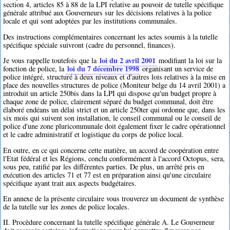
section 4, articles 85 à 88 de la LPI relative au pouvoir de tutelle spécifique
générale attribué aux Gouverneurs sur les décisions relatives à la police
locale et qui sont adoptées par les institutions communales.
Des instructions complémentaires concernant les actes soumis à la tutelle
spécifique spéciale suivront (cadre du personnel, finances).
loi du 2 avril 2001
Je vous rappelle toutefois que la
modifiant la loi sur la
loi du 7 décembre 1998
fonction de police, la
organisant un service de
police intégré, structuré à deux niveaux et d'autres lois relatives à la mise en
place des nouvelles structures de police (Moniteur belge du 14 avril 2001) a
introduit un article 250bis dans la LPI qui dispose qu'un budget propre à
chaque zone de police, clairement séparé du budget communal, doit être
élaboré endéans un délai strict et un article 250ter qui ordonne que, dans les
six mois qui suivent son installation, le conseil communal ou le conseil de
police d'une zone pluricommunale doit également fixer le cadre opérationnel
et le cadre administratif et logistique du corps de police local.
En outre, en ce qui concerne cette matière, un accord de coopération entre
l'Etat fédéral et les Régions, conclu conformément à l'accord Octopus, sera,
sous peu, ratifié par les différentes parties. De plus, un arrêté pris en
exécution des articles 71 et 77 est en préparation ainsi qu'une circulaire
spécifique ayant trait aux aspects budgétaires.
En annexe de la présente circulaire vous trouverez un document de synthèse
de la tutelle sur les zones de police locales.
II. Procèdure concernant la tutelle spécifique générale A. Le Gouverneur