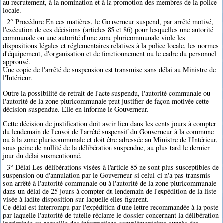
au recrutement, à la nomination et à la promotion des membres de la police
locale.
2° Procédure En ces matières, le Gouverneur suspend, par arrêté motivé,
l'exécution de ces décisions (articles 85 et 86) pour lesquelles une autorité
communale ou une autorité d'une zone pluricommunale viole les
dispositions légales et réglementaires relatives à la police locale, les normes
d'équipement, d'organisation et de fonctionnement ou le cadre du personnel
approuvé.
Une copie de l'arrêté de suspension est transmise sans délai au Ministre de
l'Intérieur.
Outre la possibilité de retrait de l'acte suspendu, l'autorité communale ou
l'autorité de la zone pluricommunale peut justifier de façon motivée cette
décision suspendue. Elle en informe le Gouverneur.
Cette décision de justification doit avoir lieu dans les cents jours à compter
du lendemain de l'envoi de l'arrêté suspensif du Gouverneur à la commune
ou à la zone pluricommunale et doit être adressée au Ministre de l'Intérieur,
sous peine de nullité de la délibération suspendue, au plus tard le dernier
jour du délai susmentionné.
3° Délai Les délibérations visées à l'article 85 ne sont plus susceptibles de
suspension ou d'annulation par le Gouverneur si celui-ci n'a pas transmis
son arrêté à l'autorité communale ou à l'autorité de la zone pluricommunale
dans un délai de 25 jours à compter du lendemain de l'expédition de la liste
visée à ladite disposition sur laquelle elles figurent.
Ce délai est interrompu par l'expédition d'une lettre recommandée à la poste
par laquelle l'autorité de tutelle réclame le dossier concernant la délibération
incriminée ou recueille des informations complémentaires auprès des