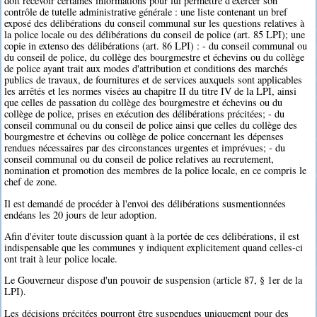
doit recevoir certaines informations pour lui permettre d'exercer son
contrôle de tutelle administrative générale : une liste contenant un bref
exposé des délibérations du conseil communal sur les questions relatives à
la police locale ou des délibérations du conseil de police (art. 85 LPI); une
copie in extenso des délibérations (art. 86 LPI) : - du conseil communal ou
du conseil de police, du collège des bourgmestre et échevins ou du collège
de police ayant trait aux modes d'attribution et conditions des marchés
publics de travaux, de fournitures et de services auxquels sont applicables
les arrêtés et les normes visées au chapitre II du titre IV de la LPI, ainsi
que celles de passation du collège des bourgmestre et échevins ou du
collège de police, prises en exécution des délibérations précitées; - du
conseil communal ou du conseil de police ainsi que celles du collège des
bourgmestre et échevins ou collège de police concernant les dépenses
rendues nécessaires par des circonstances urgentes et imprévues; - du
conseil communal ou du conseil de police relatives au recrutement,
nomination et promotion des membres de la police locale, en ce compris le
chef de zone.
Il est demandé de procéder à l'envoi des délibérations susmentionnées
endéans les 20 jours de leur adoption.
Afin d'éviter toute discussion quant à la portée de ces délibérations, il est
indispensable que les communes y indiquent explicitement quand celles-ci
ont trait à leur police locale.
Le Gouverneur dispose d'un pouvoir de suspension (article 87, § 1er de la
LPI).
Les décisions précitées pourront être suspendues uniquement pour des