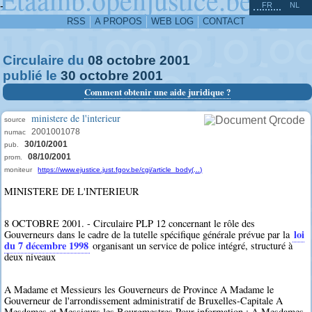
^
-
FR
NL
RSS
A PROPOS
WEB LOG
CONTACT
Circulaire du
08
octobre
2001
publié le
30
octobre
2001
Comment obtenir une aide juridique ?
ministere de l'interieur
source
2001001078
numac
30/10/2001
pub.
08/10/2001
prom.
moniteur
https://www.ejustice.just.fgov.be/cgi/article_body(...)
MINISTERE DE L'INTERIEUR
8 OCTOBRE 2001. - Circulaire PLP 12 concernant le rôle des
loi
Gouverneurs dans le cadre de la tutelle spécifique générale prévue par la
du 7 décembre 1998
organisant un service de police intégré, structuré à
deux niveaux
A Madame et Messieurs les Gouverneurs de Province A Madame le
Gouverneur de l'arrondissement administratif de Bruxelles-Capitale A
Mesdames et Messieurs les Bourgmestres Pour information : A Mesdames