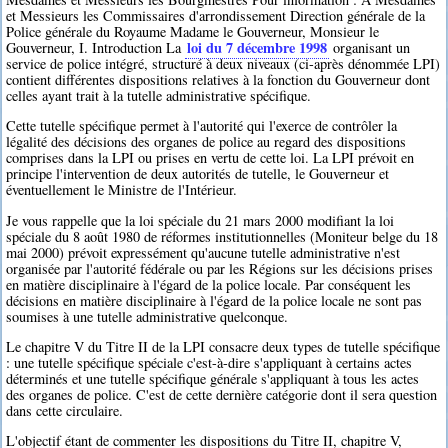
et Messieurs les Commissaires d'arrondissement Direction générale de la
Police générale du Royaume Madame le Gouverneur, Monsieur le
loi du 7 décembre 1998
Gouverneur, I. Introduction La
organisant un
service de police intégré, structuré à deux niveaux (ci-après dénommée LPI)
contient différentes dispositions relatives à la fonction du Gouverneur dont
celles ayant trait à la tutelle administrative spécifique.
Cette tutelle spécifique permet à l'autorité qui l'exerce de contrôler la
légalité des décisions des organes de police au regard des dispositions
comprises dans la LPI ou prises en vertu de cette loi. La LPI prévoit en
principe l'intervention de deux autorités de tutelle, le Gouverneur et
éventuellement le Ministre de l'Intérieur.
Je vous rappelle que la loi spéciale du 21 mars 2000 modifiant la loi
spéciale du 8 août 1980 de réformes institutionnelles (Moniteur belge du 18
mai 2000) prévoit expressément qu'aucune tutelle administrative n'est
organisée par l'autorité fédérale ou par les Régions sur les décisions prises
en matière disciplinaire à l'égard de la police locale. Par conséquent les
décisions en matière disciplinaire à l'égard de la police locale ne sont pas
soumises à une tutelle administrative quelconque.
Le chapitre V du Titre II de la LPI consacre deux types de tutelle spécifique
: une tutelle spécifique spéciale c'est-à-dire s'appliquant à certains actes
déterminés et une tutelle spécifique générale s'appliquant à tous les actes
des organes de police. C'est de cette dernière catégorie dont il sera question
dans cette circulaire.
L'objectif étant de commenter les dispositions du Titre II, chapitre V,