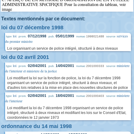
ADMINISTRATIVE SPéCIFIQUE Pour la consultation du tableau, voir
image
Textes mentionnés par ce document:
loi du 07 décembre 1998
loi
services
07/12/1998
05/01/1999
1998021488
type
prom.
pub.
numac
source
du premier ministre
Loi organisant un service de police intégré, structuré à deux niveaux
loi du 02 avril 2001
loi
ministere
02/04/2001
14/04/2001
2001000333
type
prom.
pub.
numac
source
de l'interieur et ministere de la justice
Loi modifiant la loi sur la fonction de police, la loi du 7 décembre 1998
organisant un service de police intégré, structuré à deux niveaux, et
d'autres lois relatives à la mise en place des nouvelles structures de police
loi
ministere
02/04/2001
18/04/2001
2001000403
type
prom.
pub.
numac
source
de l'interieur
Loi modifiant la loi du 7 décembre 1998 organisant un service de police
intégré, structuré à deux niveaux et modifiant les lois sur le Conseil d'Etat,
coordonnées le 12 janvier 1973
ordonnance du 14 mai 1998