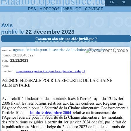
^
-
FR
NL
RSS
A PROPOS
WEB LOG
CONTACT
Avis
publié le
22
décembre
2023
Comment obtenir une aide juridique ?
agence federale pour la securite de la chaine alimentaire
source
2023048392
numac
22/12/2023
pub.
--
prom.
moniteur
https://www.ejustice.just.fgov.be/cgi/article_body(...)
AGENCE FEDERALE POUR LA SECURITE DE LA CHAINE
ALIMENTAIRE
Avis relatif à l'indexation des montants fixés à l'arrêté royal du 13 février
2006 fixant les rétributions relatives aux tâches confiées aux Régions par
l'Agence fédérale pour la Sécurité de la Chaîne alimentaire Conformément à
loi du 9 décembre 2004
l'article 10 de la
relative au financement de
l'Agence fédérale pour la Sécurité de la Chaîne alimentaire, les montants
des rétributions exigibles à partir du 1er janvier 2024 ont été, par le fait de
la publication au Moniteur belge du 2 octobre 2023 de l'indice du mois de