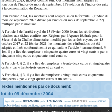
septembre 2023, indexés comme suit: Ces montants sont adaptés en
fonction de l'indice du mois de septembre, à l'évolution de l'indice des prix
à la consommation du Royaume.
Pour l'année 2024, les montants sont adaptés selon la formule : (l'indice du
mois de septembre 2023 divisé par l'indice du mois de septembre 2022)
multiplié par le montant.
A l'article 4 de l'arrêté royal du 13 février 2006 fixant les rétributions
relatives aux tâches confiées aux Régions par l'Agence fédérale pour la
Sécurité de la Chaîne alimentaire, modifié par les arrêtés royaux des 15
octobre 2017 et 22 février 2021, les montants des rétributions ont été
adaptés et fixés conformément à ce qui suit: A l'article 4 susmentionné, §
1er, il y a lieu de remplacer « cinquante-quatre euros et vingt cents » par «
cinquante-cinq euros et quarante-neuf cents ».
A l'article 4, § 2, il y a lieu de remplacer « trente-deux euros et vingt-quatre
cents » par « trente-trois euros et un cent ».
A l'article 4, § 3, il y a lieu de remplacer « vingt-trois euros et quarante-
cinq cents » par « vingt-quatre euros et un cent ».
Textes mentionnés par ce document:
loi du 09 décembre 2004
loi
service
09/12/2004
17/01/2005
2004022975
type
prom.
pub.
numac
source
public federal sante publique, securite de la chaine alimentaire et environnement
x
Loi relative au financement de l'Agence fédérale pour la Sécurité de la