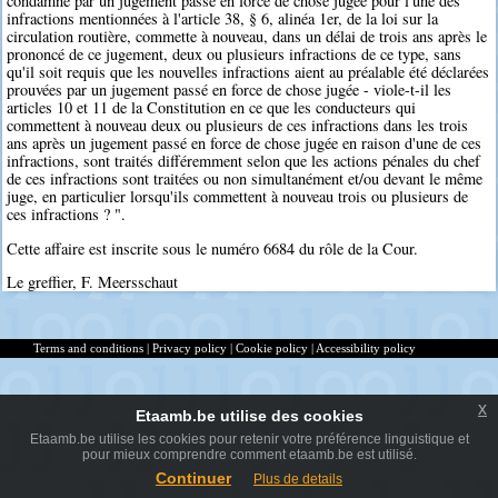
condamné par un jugement passé en force de chose jugée pour l'une des
infractions mentionnées à l'article 38, § 6, alinéa 1er, de la loi sur la
circulation routière, commette à nouveau, dans un délai de trois ans après le
prononcé de ce jugement, deux ou plusieurs infractions de ce type, sans
qu'il soit requis que les nouvelles infractions aient au préalable été déclarées
prouvées par un jugement passé en force de chose jugée - viole-t-il les
articles 10 et 11 de la Constitution en ce que les conducteurs qui
commettent à nouveau deux ou plusieurs de ces infractions dans les trois
ans après un jugement passé en force de chose jugée en raison d'une de ces
infractions, sont traités différemment selon que les actions pénales du chef
de ces infractions sont traitées ou non simultanément et/ou devant le même
juge, en particulier lorsqu'ils commettent à nouveau trois ou plusieurs de
ces infractions ? ".
Cette affaire est inscrite sous le numéro 6684 du rôle de la Cour.
Le greffier, F. Meersschaut
Terms and conditions
|
Privacy policy
|
Cookie policy
|
Accessibility policy
x
Etaamb.be utilise des cookies
Etaamb.be utilise les cookies pour retenir votre préférence linguistique et
pour mieux comprendre comment etaamb.be est utilisé.
Continuer
Plus de details