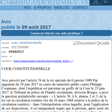
^
-
FR
NL
RSS
A PROPOS
WEB LOG
CONTACT
Avis
publié le
09
août
2017
Comment obtenir une aide juridique ?
cour constitutionnelle
source
2017204060
numac
09/08/2017
pub.
--
prom.
moniteur
https://www.ejustice.just.fgov.be/cgi/article_body(...)
COUR CONSTITUTIONNELLE
Avis prescrit par l'article 74 de la loi spéciale du 6 janvier 1989 Par
jugement du 19 juin 2017 en cause du ministère public contre Philippe
Coopmans, dont l'expédition est parvenue au greffe de la Cour le 23 juin
2017, le Tribunal de police de Flandre occidentale, division Bruges, a posé
la question préjudicielle suivante : « L'article 38, § 6, alinéas 2 et 3, de la
loi sur la circulation routière (loi du 16 mars 1968 relative à la police de la
circulation routière) - dans l'interprétation selon laquelle, pour l'application
de ces dispositions, il est uniquement requis que le prévenu, après avoir été