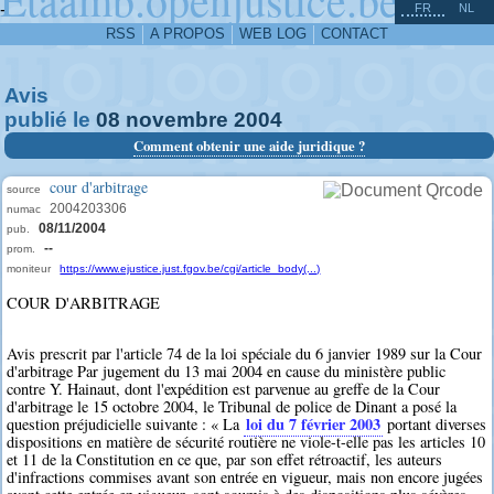
^
-
FR
NL
RSS
A PROPOS
WEB LOG
CONTACT
Avis
publié le
08
novembre
2004
Comment obtenir une aide juridique ?
cour d'arbitrage
source
2004203306
numac
08/11/2004
pub.
--
prom.
moniteur
https://www.ejustice.just.fgov.be/cgi/article_body(...)
COUR D'ARBITRAGE
Avis prescrit par l'article 74 de la loi spéciale du 6 janvier 1989 sur la Cour
d'arbitrage Par jugement du 13 mai 2004 en cause du ministère public
contre Y. Hainaut, dont l'expédition est parvenue au greffe de la Cour
d'arbitrage le 15 octobre 2004, le Tribunal de police de Dinant a posé la
loi du 7 février 2003
question préjudicielle suivante : « La
portant diverses
dispositions en matière de sécurité routière ne viole-t-elle pas les articles 10
et 11 de la Constitution en ce que, par son effet rétroactif, les auteurs
d'infractions commises avant son entrée en vigueur, mais non encore jugées