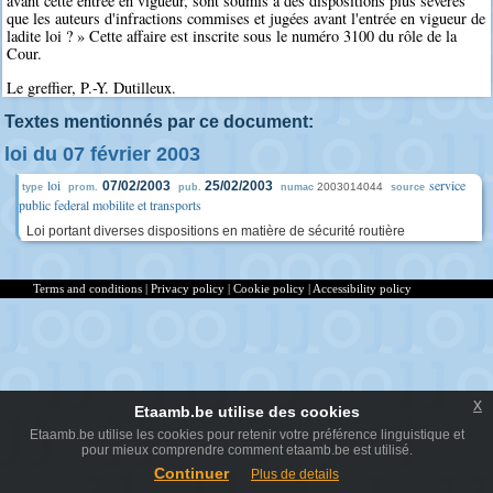
avant cette entrée en vigueur, sont soumis à des dispositions plus sévères
que les auteurs d'infractions commises et jugées avant l'entrée en vigueur de
ladite loi ? » Cette affaire est inscrite sous le numéro 3100 du rôle de la
Cour.
Le greffier, P.-Y. Dutilleux.
Textes mentionnés par ce document:
loi du 07 février 2003
loi
service
07/02/2003
25/02/2003
2003014044
type
prom.
pub.
numac
source
public federal mobilite et transports
Loi portant diverses dispositions en matière de sécurité routière
Terms and conditions
|
Privacy policy
|
Cookie policy
|
Accessibility policy
x
Etaamb.be utilise des cookies
Etaamb.be utilise les cookies pour retenir votre préférence linguistique et
pour mieux comprendre comment etaamb.be est utilisé.
Continuer
Plus de details