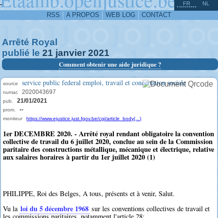
^
-
FR
NL
RSS
A PROPOS
WEB LOG
CONTACT
Arrêté Royal
publié le
21
janvier
2021
Comment obtenir une aide juridique ?
service public federal emploi, travail et concertation sociale
source
2020043697
numac
21/01/2021
pub.
--
prom.
moniteur
https://www.ejustice.just.fgov.be/cgi/article_body(...)
1er DECEMBRE 2020. - Arrêté royal rendant obligatoire la convention
collective de travail du 6 juillet 2020, conclue au sein de la Commission
paritaire des constructions métallique, mécanique et électrique, relative
aux salaires horaires à partir du 1er juillet 2020 (1)
PHILIPPE, Roi des Belges, A tous, présents et à venir, Salut.
loi du 5 décembre 1968
Vu la
sur les conventions collectives de travail et
les commissions paritaires, notamment l'article 28;