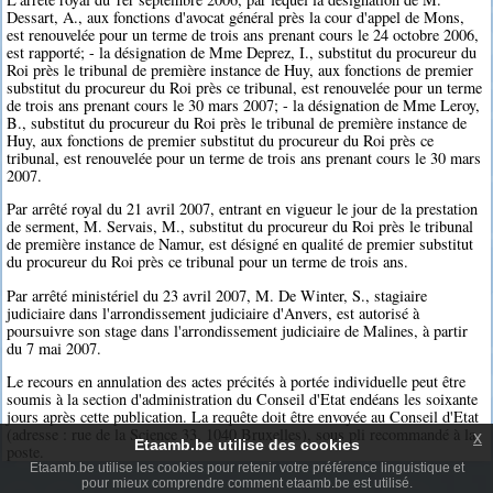
Dessart, A., aux fonctions d'avocat général près la cour d'appel de Mons,
est renouvelée pour un terme de trois ans prenant cours le 24 octobre 2006,
est rapporté; - la désignation de Mme Deprez, I., substitut du procureur du
Roi près le tribunal de première instance de Huy, aux fonctions de premier
substitut du procureur du Roi près ce tribunal, est renouvelée pour un terme
de trois ans prenant cours le 30 mars 2007; - la désignation de Mme Leroy,
B., substitut du procureur du Roi près le tribunal de première instance de
Huy, aux fonctions de premier substitut du procureur du Roi près ce
tribunal, est renouvelée pour un terme de trois ans prenant cours le 30 mars
2007.
Par arrêté royal du 21 avril 2007, entrant en vigueur le jour de la prestation
de serment, M. Servais, M., substitut du procureur du Roi près le tribunal
de première instance de Namur, est désigné en qualité de premier substitut
du procureur du Roi près ce tribunal pour un terme de trois ans.
Par arrêté ministériel du 23 avril 2007, M. De Winter, S., stagiaire
judiciaire dans l'arrondissement judiciaire d'Anvers, est autorisé à
poursuivre son stage dans l'arrondissement judiciaire de Malines, à partir
du 7 mai 2007.
Le recours en annulation des actes précités à portée individuelle peut être
soumis à la section d'administration du Conseil d'Etat endéans les soixante
jours après cette publication. La requête doit être envoyée au Conseil d'Etat
(adresse : rue de la Science 33, 1040 Bruxelles), sous pli recommandé à la
x
Etaamb.be utilise des cookies
poste.
Etaamb.be utilise les cookies pour retenir votre préférence linguistique et
pour mieux comprendre comment etaamb.be est utilisé.