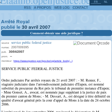
^
-
FR
NL
RSS
A PROPOS
WEB LOG
CONTACT
Arrêté Royal
publié le
30
avril
2007
Comment obtenir une aide juridique ?
service public federal justice
source
2007009395
numac
30/04/2007
pub.
--
prom.
moniteur
https://www.ejustice.just.fgov.be/cgi/article_body(...)
SERVICE PUBLIC FEDERAL JUSTICE
Ordre judiciaire Par arrêtés royaux du 21 avril 2007 : - M. Renier, F.,
stagiaire judiciaire dans l'arrondissement judiciaire d'Eupen, est nommé
substitut du procureur du Roi près le tribunal de première instance d'Eupen;
- Mme Gonset, A., avocat, est nommée juge suppléant à la justice de paix
du premier canton de Mons; - M. Dessart, A., est désigné à titre définitif en
qualité d'avocat général près la cour d'appel de Mons à la date du 24 octobre
2006.
L'arrêté royal du 1er septembre 2006, par lequel la désignation de M.