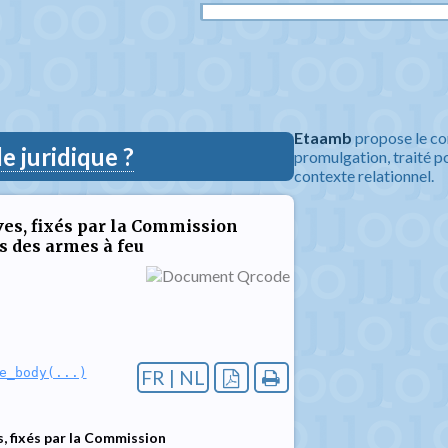
Etaamb
propose le co
 juridique ?
promulgation, traité po
contexte relationnel.
ves, fixés par la Commission
s des armes à feu
e_body(...)
FR | NL
, fixés par la Commission