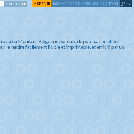
-
-
-
-
VIE PRIVÉE
RSS
A PROPOS
WEB LOG
CONTACT
FR
NL
ntenu du Moniteur Belge trié par date de publication et de
ur le rendre facilement lisible et imprimable, et enrichi par un