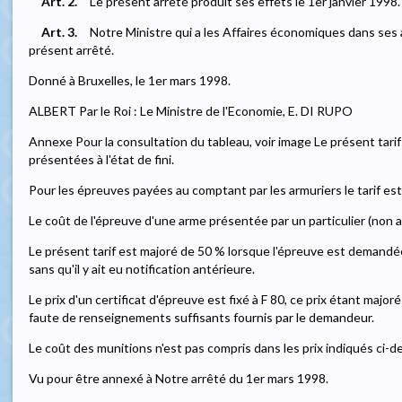
Art. 2.
Le présent arrêté produit ses effets le 1er janvier 1998.
Art. 3.
Notre Ministre qui a les Affaires économiques dans ses 
présent arrêté.
Donné à Bruxelles, le 1er mars 1998.
ALBERT Par le Roi : Le Ministre de l'Economie, E. DI RUPO
Annexe Pour la consultation du tableau, voir image Le présent tari
présentées à l'état de fini.
Pour les épreuves payées au comptant par les armuriers le tarif est
Le coût de l'épreuve d'une arme présentée par un particulier (non a
Le présent tarif est majoré de 50 % lorsque l'épreuve est demandé
sans qu'il y ait eu notification antérieure.
Le prix d'un certificat d'épreuve est fixé à F 80, ce prix étant majo
faute de renseignements suffisants fournis par le demandeur.
Le coût des munitions n'est pas compris dans les prix indiqués ci-d
Vu pour être annexé à Notre arrêté du 1er mars 1998.