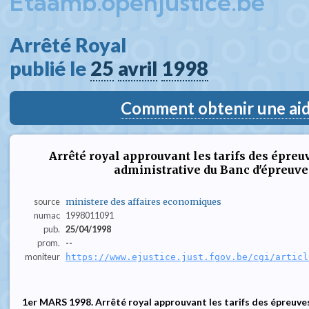
Etaamb.openjustice.be
Arrêté Royal  
publié le 
25
avril
1998
Comment obtenir une aide
Arrêté royal approuvant les tarifs des épreu
administrative du Banc d'épreuve
source
ministere des affaires economiques
numac
1998011091
pub.
25/04/1998
prom.
--
moniteur
https://www.ejustice.just.fgov.be/cgi/articl
1er MARS 1998. Arrêté royal approuvant les tarifs des épreuves