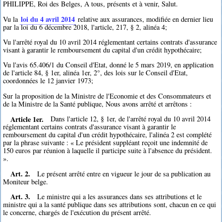
PHILIPPE, Roi des Belges, A tous, présents et à venir, Salut.
loi du 4 avril 2014
Vu la
relative aux assurances, modifiée en dernier lieu
par la loi du 6 décembre 2018, l'article, 217, § 2, alinéa 4;
Vu l'arrêté royal du 10 avril 2014 réglementant certains contrats d'assurance
visant à garantir le remboursement du capital d'un crédit hypothécaire;
Vu l'avis 65.406/1 du Conseil d'Etat, donné le 5 mars 2019, en application
de l'article 84, § 1er, alinéa 1er, 2°, des lois sur le Conseil d'Etat,
coordonnées le 12 janvier 1973;
Sur la proposition de la Ministre de l'Economie et des Consommateurs et
de la Ministre de la Santé publique, Nous avons arrêté et arrêtons :
Article 1er.
Dans l'article 12, § 1er, de l'arrêté royal du 10 avril 2014
réglementant certains contrats d'assurance visant à garantir le
remboursement du capital d'un crédit hypothécaire, l'alinéa 2 est complété
par la phrase suivante : « Le président suppléant reçoit une indemnité de
150 euros par réunion à laquelle il participe suite à l'absence du président.
».
Art. 2.
Le présent arrêté entre en vigueur le jour de sa publication au
Moniteur belge.
Art. 3.
Le ministre qui a les assurances dans ses attributions et le
ministre qui a la santé publique dans ses attributions sont, chacun en ce qui
le concerne, chargés de l'exécution du présent arrêté.