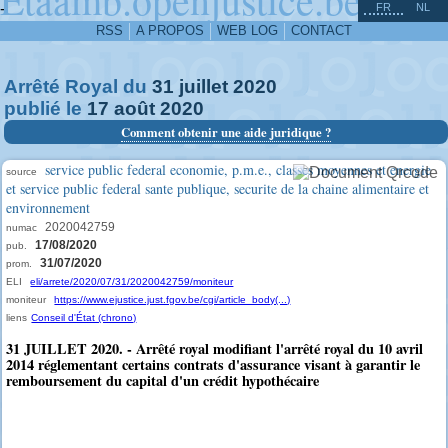
^
-
FR
NL
RSS
A PROPOS
WEB LOG
CONTACT
Arrêté Royal du
31
juillet
2020
publié le
17
août
2020
Comment obtenir une aide juridique ?
service public federal economie, p.m.e., classes moyennes et energie
source
et service public federal sante publique, securite de la chaine alimentaire et
environnement
2020042759
numac
17/08/2020
pub.
31/07/2020
prom.
ELI
eli/arrete/2020/07/31/2020042759/moniteur
moniteur
https://www.ejustice.just.fgov.be/cgi/article_body(...)
liens
Conseil d'État (chrono)
31 JUILLET 2020. - Arrêté royal modifiant l'arrêté royal du 10 avril
2014 réglementant certains contrats d'assurance visant à garantir le
remboursement du capital d'un crédit hypothécaire