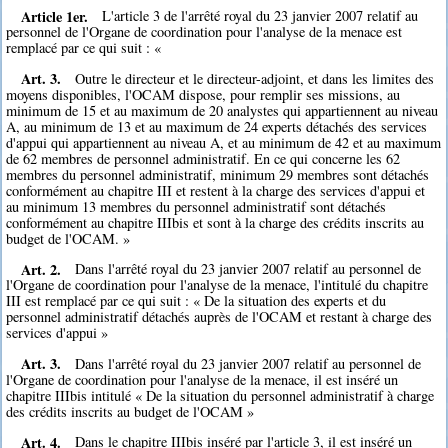
Article 1er.
L'article 3 de l'arrêté royal du 23 janvier 2007 relatif au
personnel de l'Organe de coordination pour l'analyse de la menace est
remplacé par ce qui suit : «
Art. 3.
Outre le directeur et le directeur-adjoint, et dans les limites des
moyens disponibles, l'OCAM dispose, pour remplir ses missions, au
minimum de 15 et au maximum de 20 analystes qui appartiennent au niveau
A, au minimum de 13 et au maximum de 24 experts détachés des services
d'appui qui appartiennent au niveau A, et au minimum de 42 et au maximum
de 62 membres de personnel administratif. En ce qui concerne les 62
membres du personnel administratif, minimum 29 membres sont détachés
conformément au chapitre III et restent à la charge des services d'appui et
au minimum 13 membres du personnel administratif sont détachés
conformément au chapitre IIIbis et sont à la charge des crédits inscrits au
budget de l'OCAM. »
Art. 2.
Dans l'arrêté royal du 23 janvier 2007 relatif au personnel de
l'Organe de coordination pour l'analyse de la menace, l'intitulé du chapitre
III est remplacé par ce qui suit : « De la situation des experts et du
personnel administratif détachés auprès de l'OCAM et restant à charge des
services d'appui »
Art. 3.
Dans l'arrêté royal du 23 janvier 2007 relatif au personnel de
l'Organe de coordination pour l'analyse de la menace, il est inséré un
chapitre IIIbis intitulé « De la situation du personnel administratif à charge
des crédits inscrits au budget de l'OCAM »
Art. 4.
Dans le chapitre IIIbis inséré par l'article 3, il est inséré un