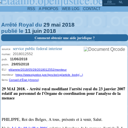
^
-
FR
NL
RSS
A PROPOS
WEB LOG
CONTACT
Arrêté Royal du
29
mai
2018
publié le
11
juin
2018
Comment obtenir une aide juridique ?
service public federal interieur
source
2018012552
numac
11/06/2018
pub.
29/05/2018
prom.
ELI
eli/arrete/2018/05/29/2018012552/moniteur
moniteur
https://www.ejustice.just.fgov.be/cgi/article_body(...)
liens
Conseil d'État (chrono)
29 MAI 2018. - Arrêté royal modifiant l'arrêté royal du 23 janvier 2007
relatif au personnel de l'Organe de coordination pour l'analyse de la
menace
PHILIPPE, Roi des Belges, A tous, présents et à venir, Salut.