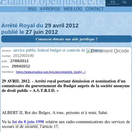
^
-
FR
NL
RSS
A PROPOS
WEB LOG
CONTACT
Arrêté Royal du
29
avril
2012
publié le
27
juin
2012
Comment obtenir une aide juridique ?
service public federal budget et controle de la gestion
source
2012003190
numac
27/06/2012
pub.
29/04/2012
prom.
moniteur
https://www.ejustice.just.fgov.be/cgi/article_body(...)
29 AVRIL 2012. - Arrêté royal portant démission et nomination d'un
commissaire du gouvernement du Budget auprès de la société anonyme
de droit public « A.S.T.R.I.D. »
ALBERT II, Roi des Belges, A tous, présents et à venir, Salut.
loi du 8 juin 1998
Vu la
relative aux radio-communications des services de
secours et de sécurité, l'article 17;