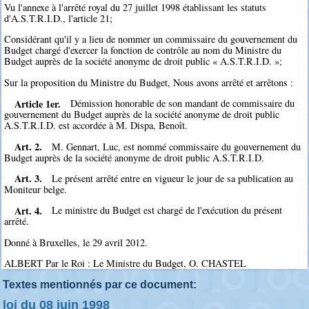
Vu l'annexe à l'arrêté royal du 27 juillet 1998 établissant les statuts
d'A.S.T.R.I.D., l'article 21;
Considérant qu'il y a lieu de nommer un commissaire du gouvernement du
Budget chargé d'exercer la fonction de contrôle au nom du Ministre du
Budget auprès de la société anonyme de droit public « A.S.T.R.I.D. »;
Sur la proposition du Ministre du Budget, Nous avons arrêté et arrêtons :
Article 1er.
Démission honorable de son mandant de commissaire du
gouvernement du Budget auprès de la société anonyme de droit public
A.S.T.R.I.D. est accordée à M. Dispa, Benoît.
Art. 2.
M. Gennart, Luc, est nommé commissaire du gouvernement du
Budget auprès de la société anonyme de droit public A.S.T.R.I.D.
Art. 3.
Le présent arrêté entre en vigueur le jour de sa publication au
Moniteur belge.
Art. 4.
Le ministre du Budget est chargé de l'exécution du présent
arrêté.
Donné à Bruxelles, le 29 avril 2012.
ALBERT Par le Roi : Le Ministre du Budget, O. CHASTEL
Textes mentionnés par ce document:
loi du 08 juin 1998