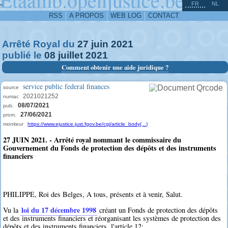
^
-
FR
NL
RSS
A PROPOS
WEB LOG
CONTACT
Arrêté Royal du
27
juin
2021
publié le
08
juillet
2021
Comment obtenir une aide juridique ?
service public federal finances
source
2021021252
numac
08/07/2021
pub.
27/06/2021
prom.
moniteur
https://www.ejustice.just.fgov.be/cgi/article_body(...)
27 JUIN 2021. - Arrêté royal nommant le commissaire du
Gouvernement du Fonds de protection des dépôts et des instruments
financiers
PHILIPPE, Roi des Belges, A tous, présents et à venir, Salut.
loi du 17 décembre 1998
Vu la
créant un Fonds de protection des dépôts
et des instruments financiers et réorganisant les systèmes de protection des
dépôts et des instruments financiers, l'article 12;