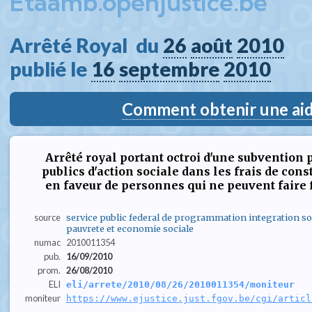
Etaamb.openjustice.be
Arrêté Royal  du 
26
août
2010
publié le 
16
septembre
2010
Comment obtenir une aide
Arrêté royal portant octroi d'une subvention 
publics d'action sociale dans les frais de cons
en faveur de personnes qui ne peuvent faire 
source
service public federal de programmation integration soci
pauvrete et economie sociale
numac
2010011354
pub.
16/09/2010
prom.
26/08/2010
ELI
eli/arrete/2010/08/26/2010011354/moniteur
moniteur
https://www.ejustice.just.fgov.be/cgi/articl