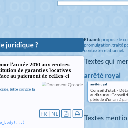
Etaamb
propose le co
 juridique ?
promulgation, traité po
contexte relationnel.
Textes qui me
pour l'année 2010 aux centres
titution de garanties locatives
arrêté royal
face au paiement de celles-ci
arrêté royal
ale, lutte contre la
Conseil d'Etat. - Dé
auditeur au Conseil 
période d'un an, à pa
FR | NL
Textes mentio
e_body(...)