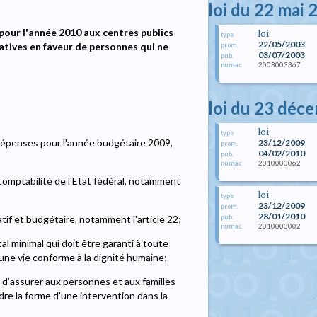
loi du 22 mai 
pour l'année 2010 aux centres publics
loi
type
22/05/2003
catives en faveur de personnes qui ne
prom.
03/07/2003
pub.
2003003367
numac
loi du 23 déc
loi
type
épenses pour l'année budgétaire 2009,
23/12/2009
prom.
04/02/2010
pub.
2010003062
numac
 comptabilité de l'Etat fédéral, notamment
loi
type
23/12/2009
prom.
28/01/2010
pub.
tif et budgétaire, notamment l'article 22;
2010003002
numac
 minimal qui doit être garanti à toute
une vie conforme à la dignité humaine;
 d'assurer aux personnes et aux familles
ndre la forme d'une intervention dans la