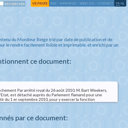
-
-
-
-
VIE PRIVÉE
RSS
A PROPOS
WEB LOG
CONTACT
FR
NL
ntenu du Moniteur Belge trié par date de publication et de
ur le rendre facilement lisible et imprimable, et enrichi par un
ntionnent ce document:
tachement Par arrêté royal du 26 août 2010, M. Bart Weekers,
d'Etat, est détaché auprès du Parlement flamand pour une
rtir du 1 er septembre 2010, pour y exercer la fonction
nnés par ce document: