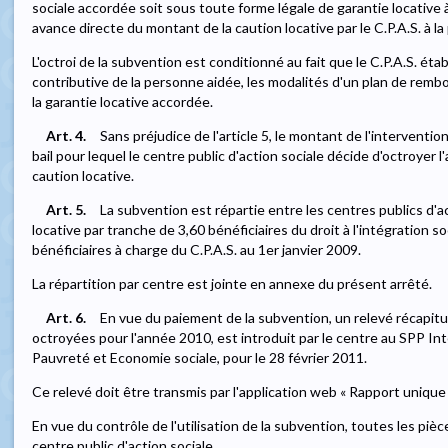
sociale accordée soit sous toute forme légale de garantie locative à 
avance directe du montant de la caution locative par le C.P.A.S. à l
L'octroi de la subvention est conditionné au fait que le C.P.A.S. ét
contributive de la personne aidée, les modalités d'un plan de re
la garantie locative accordée.
Art. 4.
Sans préjudice de l'article 5, le montant de l'interventio
bail pour lequel le centre public d'action sociale décide d'octroyer l
caution locative.
Art. 5.
La subvention est répartie entre les centres publics d'ac
locative par tranche de 3,60 bénéficiaires du droit à l'intégration s
bénéficiaires à charge du C.P.A.S. au 1er janvier 2009.
La répartition par centre est jointe en annexe du présent arrêté.
Art. 6.
En vue du paiement de la subvention, un relevé récapitu
octroyées pour l'année 2010, est introduit par le centre au SPP Int
Pauvreté et Economie sociale, pour le 28 février 2011.
Ce relevé doit être transmis par l'application web « Rapport unique 
En vue du contrôle de l'utilisation de la subvention, toutes les piè
centre public d'action sociale.