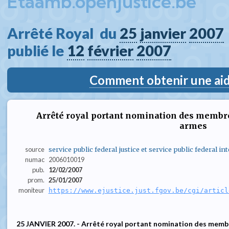
Etaamb.openjustice.be
Arrêté Royal  du 
25
janvier
2007
publié le 
12
février
2007
Comment obtenir une aide
Arrêté royal portant nomination des membre
armes
source
service public federal justice et service public federal int
numac
2006010019
pub.
12/02/2007
prom.
25/01/2007
moniteur
https://www.ejustice.just.fgov.be/cgi/articl
25 JANVIER 2007. - Arrêté royal portant nomination des membr