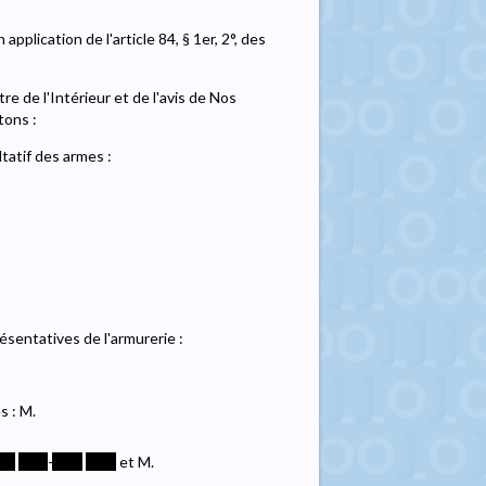
pplication de l'article 84, § 1er, 2°, des
re de l'Intérieur et de l'avis de Nos
tons :
atif des armes :
ésentatives de l'armurerie :
 : M.
**
****
-
****
****
et M.