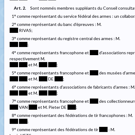
Art. 2.
Sont nommés membres suppléants du Conseil consultati
1° comme représentant du service fédéral des armes : un collabora
2° comme représentant du banc d'épreuves : M.
****
RIVAS;
3° comme représentant du registre central des armes : M.
****
****
;
4° comme représentants francophone et
****
d'associations repr
respectivement M.
****
****
et M.
****
****
;
5° comme représentants francophone et
****
des musées d'armes
****
****
et M.
****
DE
****
;
6° comme représentants d'associations de fabricants d'armes : M
****
****
et M.
****
****
;
7° comme représentants francophone et
****
des collectionneurs
****
VAN
****
et M. Pieter DE
****
;
8° comme représentant des fédérations de tir francophones : M.
****
****
;
9° comme représentant des fédérations de tir
****
: M.