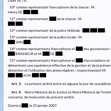
Louis VETS;
10° comme représentant francophone de la chasse : M.
Henry DE
****
****
;
11° comme représentant
****
de la chasse : M.
****
****
;
12° comme représentant de la police fédérale :
****
****
****
;
13° comme représentant de la police locale : M.
****
VAN
****
;
14° comme représentants francophone et
****
des gouverneurs 
****
BRASSEUR et M.
****
DE
****
;
15° comme représentants francophone et
****
d'associations et
démontrant une expérience effective de la gestion et de la préven
détention et l'utilisation des armes légères : respectivement M.
****
****
et M.
****
****
.
Art. 3.
Le présent arrêté entre en vigueur le jour de sa publica
Art. 4.
Notre Ministre de la Justice et Notre Ministre de l'Intér
concerne, de l'exécution du présent arrêté.
Donné à
****
, le 25 janvier 2007.