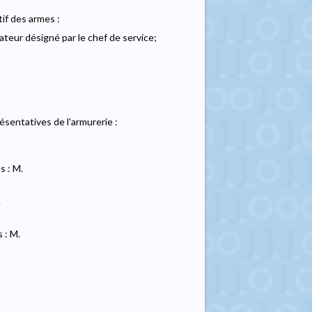
f des armes :
teur désigné par le chef de service;
ésentatives de l'armurerie :
 : M.
.
 : M.