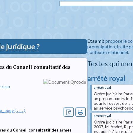
Etaamb
propose le co
 juridique ?
promulgation, traité po
contexte relationnel.
Textes qui me
s du Conseil consultatif des
arrêté royal
erieur
arrêté royal
Ordre judiciaire Par 
an prenant cours le 1
pour le ressort de la
au service psychosoci
e_body(...)
arrêté royal
Ordre judiciaire Par 
2007, M. André, R., p
es du Conseil consultatif des armes
est admis à la retrait