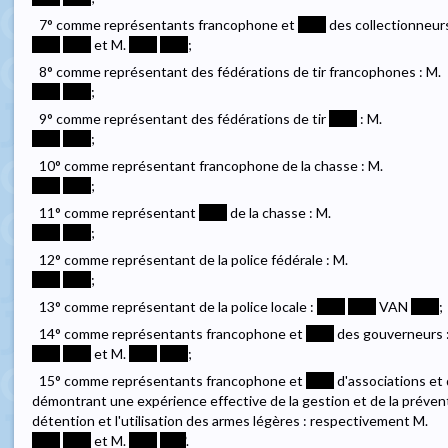
7° comme représentants francophone et
****
des collectionneurs
****
****
et M.
****
****
;
8° comme représentant des fédérations de tir francophones : M.
****
****
;
9° comme représentant des fédérations de tir
****
: M.
****
****
;
10° comme représentant francophone de la chasse : M.
****
****
;
11° comme représentant
****
de la chasse : M.
****
****
;
12° comme représentant de la police fédérale : M.
****
****
;
13° comme représentant de la police locale :
****
****
VAN
****
;
14° comme représentants francophone et
****
des gouverneurs 
****
****
et M.
****
****
;
15° comme représentants francophone et
****
d'associations et
démontrant une expérience effective de la gestion et de la préven
détention et l'utilisation des armes légères : respectivement M.
****
****
et M.
****
****
.