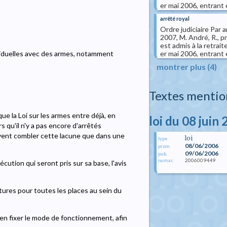
er mai 2006, entrant e
arrêté royal
Ordre judiciaire Par 
2007, M. André, R., p
est admis à la retrait
er mai 2006, entrant e
viduelles avec des armes, notamment
montrer plus (4)
Textes mentio
ue la Loi sur les armes entre déjà, en
loi du 08 juin
rs qu'il n'y a pas encore d'arrêtés
euvent combler cette lacune que dans une
loi
type
08/06/2006
prom.
09/06/2006
pub.
2006009449
numac
écution qui seront pris sur sa base, l'avis
ures pour toutes les places au sein du
'en fixer le mode de fonctionnement, afin