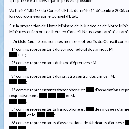
qu'il puisse être convoqué le plus vite possible;
Vu l'avis 41.831/2 du Conseil d'Etat, donné le 11 décembre 2006, en a
lois coordonnées sur le Conseil d'Etat;
Sur la proposition de Notre Ministre de la Justice et de Notre Minist
Ministres qui en ont délibéré en Conseil, Nous avons arrêté et arrê
Article 1er.
Sont nommés membres effectifs du Conseil consult
1° comme représentant du service fédéral des armes : M.
****
IDE;
2° comme représentant du banc d'épreuves : M.
****
****
;
3° comme représentant du registre central des armes : M.
****
****
;
4° comme représentants francophone et
****
d'associations repr
respectivement
****
****
****
et M.
****
****
;
5° comme représentants francophone et
****
des musées d'armes
****
****
et M.
****
****
;
6° comme représentants d'associations de fabricants d'armes :
**
****
****
;