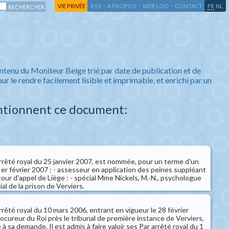
-
-
-
-
VIE PRIVÉE
RSS
A PROPOS
WEB LOG
CONTACT
FR
NL
ntenu du Moniteur Belge trié par date de publication et de
ur le rendre facilement lisible et imprimable, et enrichi par un
ntionnent ce document:
arrêté royal du 25 janvier 2007, est nommée, pour un terme d'un
 er février 2007 : - assesseur en application des peines suppléant
 cour d'appel de Liège : - spécial Mme Nickels, M.-N., psychologue
al de la prison de Verviers.
arrêté royal du 10 mars 2006, entrant en vigueur le 28 février
rocureur du Roi près le tribunal de première instance de Verviers,
e à sa demande. Il est admis à faire valoir ses Par arrêté royal du 1