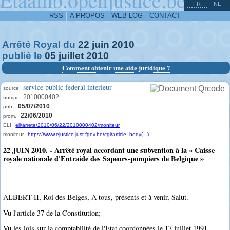
^
-
FR
NL
RSS
A PROPOS
WEB LOG
CONTACT
Arrêté Royal du
22
juin
2010
publié le
05
juillet
2010
Comment obtenir une aide juridique ?
service public federal interieur
source
2010000402
numac
05/07/2010
pub.
22/06/2010
prom.
ELI
eli/arrete/2010/06/22/2010000402/moniteur
moniteur
https://www.ejustice.just.fgov.be/cgi/article_body(...)
22 JUIN 2010. - Arrêté royal accordant une subvention à la « Caisse
royale nationale d'Entraide des Sapeurs-pompiers de Belgique »
ALBERT II, Roi des Belges, A tous, présents et à venir, Salut.
Vu l'article 37 de la Constitution;
Vu les lois sur la comptabilité de l'Etat coordonnées le 17 juillet 1991,