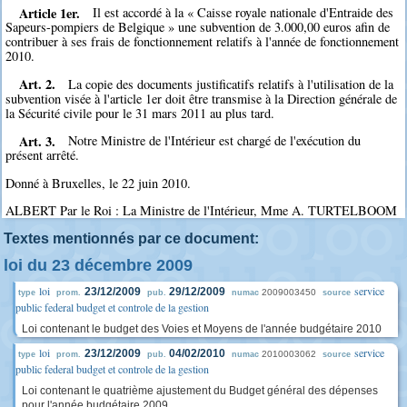
Article 1er.
Il est accordé à la « Caisse royale nationale d'Entraide des
Sapeurs-pompiers de Belgique » une subvention de 3.000,00 euros afin de
contribuer à ses frais de fonctionnement relatifs à l'année de fonctionnement
2010.
Art. 2.
La copie des documents justificatifs relatifs à l'utilisation de la
subvention visée à l'article 1er doit être transmise à la Direction générale de
la Sécurité civile pour le 31 mars 2011 au plus tard.
Art. 3.
Notre Ministre de l'Intérieur est chargé de l'exécution du
présent arrêté.
Donné à Bruxelles, le 22 juin 2010.
ALBERT Par le Roi : La Ministre de l'Intérieur, Mme A. TURTELBOOM
Textes mentionnés par ce document:
loi du 23 décembre 2009
loi
service
23/12/2009
29/12/2009
2009003450
type
prom.
pub.
numac
source
public federal budget et controle de la gestion
Loi contenant le budget des Voies et Moyens de l'année budgétaire 2010
loi
service
23/12/2009
04/02/2010
2010003062
type
prom.
pub.
numac
source
public federal budget et controle de la gestion
Loi contenant le quatrième ajustement du Budget général des dépenses
pour l'année budgétaire 2009