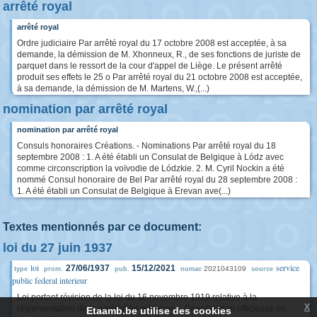
arrêté royal
arrêté royal
Ordre judiciaire Par arrêté royal du 17 octobre 2008 est acceptée, à sa
demande, la démission de M. Xhonneux, R., de ses fonctions de juriste de
parquet dans le ressort de la cour d'appel de Liège. Le présent arrêté
produit ses effets le 25 o Par arrêté royal du 21 octobre 2008 est acceptée,
à sa demande, la démission de M. Martens, W.,(...)
nomination par arrêté royal
nomination par arrêté royal
Consuls honoraires Créations. - Nominations Par arrêté royal du 18
septembre 2008 : 1. A été établi un Consulat de Belgique à Lódz avec
comme circonscription la voïvodie de Lódzkie. 2. M. Cyril Nockin a été
nommé Consul honoraire de Bel Par arrêté royal du 28 septembre 2008 :
1. A été établi un Consulat de Belgique à Erevan ave(...)
Textes mentionnés par ce document:
loi du 27 juin 1937
loi
service
27/06/1937
15/12/2021
2021043109
type
prom.
pub.
numac
source
public federal interieur
Loi portant révision de la loi du 16 novembre 1919 relative à la
x
réglementation de la navigation aérienne. - Coordination officieuse en
Etaamb.be utilise des cookies