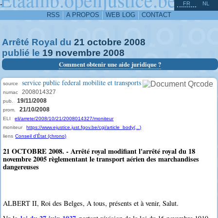
^
-
FR
NL
RSS
A PROPOS
WEB LOG
CONTACT
Arrêté Royal du
21
octobre
2008
publié le
19
novembre
2008
Comment obtenir une aide juridique ?
service public federal mobilite et transports
source
2008014327
numac
19/11/2008
pub.
21/10/2008
prom.
ELI
eli/arrete/2008/10/21/2008014327/moniteur
moniteur
https://www.ejustice.just.fgov.be/cgi/article_body(...)
liens
Conseil d'État (chrono)
21 OCTOBRE 2008. - Arrêté royal modifiant l'arrêté royal du 18
novembre 2005 règlementant le transport aérien des marchandises
dangereuses
ALBERT II, Roi des Belges, A tous, présents et à venir, Salut.