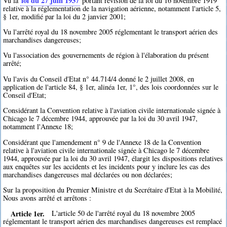
loi du 27 juin 1937
Vu la
portant révision de la loi du 16 novembre 1919
relative à la réglementation de la navigation aérienne, notamment l'article 5,
§ 1er, modifié par la loi du 2 janvier 2001;
Vu l'arrêté royal du 18 novembre 2005 réglementant le transport aérien des
marchandises dangereuses;
Vu l'association des gouvernements de région à l'élaboration du présent
arrêté;
Vu l'avis du Conseil d'Etat n° 44.714/4 donné le 2 juillet 2008, en
application de l'article 84, § 1er, alinéa 1er, 1°, des lois coordonnées sur le
Conseil d'Etat;
Considérant la Convention relative à l'aviation civile internationale signée à
Chicago le 7 décembre 1944, approuvée par la loi du 30 avril 1947,
notamment l'Annexe 18;
Considérant que l'amendement n° 9 de l'Annexe 18 de la Convention
relative à l'aviation civile internationale signée à Chicago le 7 décembre
1944, approuvée par la loi du 30 avril 1947, élargit les dispositions relatives
aux enquêtes sur les accidents et les incidents pour y inclure les cas des
marchandises dangereuses mal déclarées ou non déclarées;
Sur la proposition du Premier Ministre et du Secrétaire d'Etat à la Mobilité,
Nous avons arrêté et arrêtons :
Article 1er.
L'article 50 de l'arrêté royal du 18 novembre 2005
réglementant le transport aérien des marchandises dangereuses est remplacé