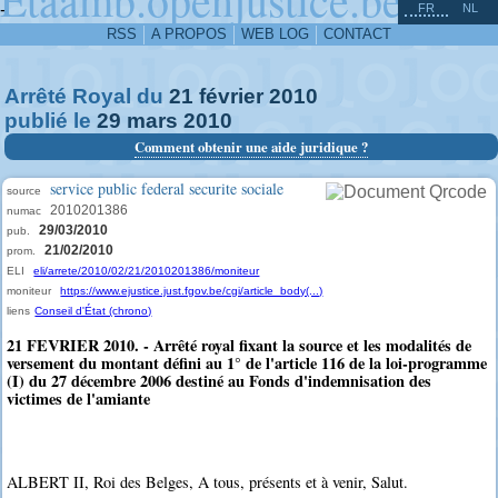
^
-
FR
NL
RSS
A PROPOS
WEB LOG
CONTACT
Arrêté Royal du
21
février
2010
publié le
29
mars
2010
Comment obtenir une aide juridique ?
service public federal securite sociale
source
2010201386
numac
29/03/2010
pub.
21/02/2010
prom.
ELI
eli/arrete/2010/02/21/2010201386/moniteur
moniteur
https://www.ejustice.just.fgov.be/cgi/article_body(...)
liens
Conseil d'État (chrono)
21 FEVRIER 2010. - Arrêté royal fixant la source et les modalités de
versement du montant défini au 1° de l'article 116 de la loi-programme
(I) du 27 décembre 2006 destiné au Fonds d'indemnisation des
victimes de l'amiante
ALBERT II, Roi des Belges, A tous, présents et à venir, Salut.