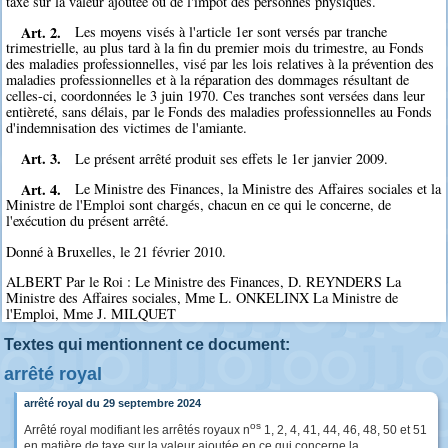
taxe sur la valeur ajoutée ou de l'impôt des personnes physiques.
Art. 2.
Les moyens visés à l'article 1er sont versés par tranche
trimestrielle, au plus tard à la fin du premier mois du trimestre, au Fonds
des maladies professionnelles, visé par les lois relatives à la prévention des
maladies professionnelles et à la réparation des dommages résultant de
celles-ci, coordonnées le 3 juin 1970. Ces tranches sont versées dans leur
entièreté, sans délais, par le Fonds des maladies professionnelles au Fonds
d'indemnisation des victimes de l'amiante.
Art. 3.
Le présent arrêté produit ses effets le 1er janvier 2009.
Art. 4.
Le Ministre des Finances, la Ministre des Affaires sociales et la
Ministre de l'Emploi sont chargés, chacun en ce qui le concerne, de
l'exécution du présent arrêté.
Donné à Bruxelles, le 21 février 2010.
ALBERT Par le Roi : Le Ministre des Finances, D. REYNDERS La
Ministre des Affaires sociales, Mme L. ONKELINX La Ministre de
l'Emploi, Mme J. MILQUET
Textes qui mentionnent ce document:
arrêté royal
arrêté royal du 29 septembre 2024
os
Arrêté royal modifiant les arrêtés royaux n
1, 2, 4, 41, 44, 46, 48, 50 et 51
en matière de taxe sur la valeur ajoutée en ce qui concerne la