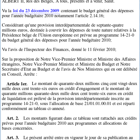
ALBERT II, Roi des Belges, A tous, présents et à venir, Salut.
loi du 23 décembre 2009
Vu la
contenant le budget général des dépenses
pour l'année budgétaire 2010 notamment l'article 2.14.16;
Considérant qu'une provision interdépartementale de septante-quatre
millions euros, destinée à couvrir les dépenses de toute nature relatives à la
Présidence belge de l'Union européenne est prévue au programme 14-21-0
du budget général des dépenses pour l'année budgétaire 2010;
Vu l'avis de l'Inspecteur des Finances, donné le 11 février 2010;
Sur la proposition de Notre Vice-Premier Ministre et Ministre des Affaires
étrangères, Notre Vice-Premier Ministre et Ministre du Budget et Notre
Secrétaire d'Etat au Budget et de l'avis de Nos Ministres qui en ont délibéré
en Conseil, Arrête :
Article 1er.
Le montant de quarante-deux millions cinq cent vingt-deux
mille deux cent trente-six euros en crédit d'engagement et le montant de
quarante millions quarante-deux mille deux cent trente-six euros en crédit
de liquidation est prélevé de la provision interdépartementale inscrite au
programme 14-21-0, sous l'allocation de base 21/01.01.00.01 et est réparti
conformément au tableau ci-annexé.
Art. 2.
Les montants figurant dans ce tableau sont rattachés aux crédits
prévus pour l'année budgétaire 2010 aux programmes et allocations de
bases concernées.
Art. 3.
Le présent arrêté entre en vigueur le jour de sa publication au