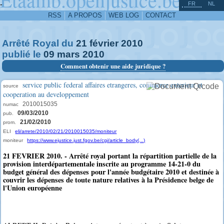
^
-
FR
NL
RSS
A PROPOS
WEB LOG
CONTACT
Arrêté Royal du
21
février
2010
publié le
09
mars
2010
Comment obtenir une aide juridique ?
service public federal affaires etrangeres, commerce exterieur et
source
cooperation au developpement
2010015035
numac
09/03/2010
pub.
21/02/2010
prom.
ELI
eli/arrete/2010/02/21/2010015035/moniteur
moniteur
https://www.ejustice.just.fgov.be/cgi/article_body(...)
21 FEVRIER 2010. - Arrêté royal portant la répartition partielle de la
provision interdépartementale inscrite au programme 14-21-0 du
budget général des dépenses pour l'année budgétaire 2010 et destinée à
couvrir les dépenses de toute nature relatives à la Présidence belge de
l'Union européenne