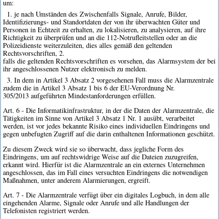
um:
1. je nach Umständen des Zwischenfalls Signale, Anrufe, Bilder,
Identifizierungs- und Standortdaten der von ihr überwachten Güter und
Personen in Echtzeit zu erhalten, zu lokalisieren, zu analysieren, auf ihre
Richtigkeit zu überprüfen und an die 112-Notrufleitstellen oder an die
Polizeidienste weiterzuleiten, dies alles gemäß den geltenden
Rechtsvorschriften, 2.
falls die geltenden Rechtsvorschriften es vorsehen, das Alarmsystem der bei
ihr angeschlossenen Nutzer elektronisch zu melden.
3. In dem in Artikel 3 Absatz 2 vorgesehenen Fall muss die Alarmzentrale
zudem die in Artikel 3 Absatz 1 bis 6 der EU-Verordnung Nr.
305/2013 aufgeführten Mindestanforderungen erfüllen.
Art. 6 - Die Informatikinfrastruktur, in der die Daten der Alarmzentrale, die
Tätigkeiten im Sinne von Artikel 3 Absatz 1 Nr. 1 ausübt, verarbeitet
werden, ist vor jedes bekannte Risiko eines individuellen Eindringens und
gegen unbefugten Zugriff auf die darin enthaltenen Informationen geschützt.
Zu diesem Zweck wird sie so überwacht, dass jegliche Form des
Eindringens, um auf rechtswidrige Weise auf die Dateien zuzugreifen,
erkannt wird. Hierfür ist die Alarmzentrale an ein externes Unternehmen
angeschlossen, das im Fall eines versuchten Eindringens die notwendigen
Maßnahmen, unter anderem Alarmierungen, ergreift.
Art. 7 - Die Alarmzentrale verfügt über ein digitales Logbuch, in dem alle
eingehenden Alarme, Signale oder Anrufe und alle Handlungen der
Telefonisten registriert werden.