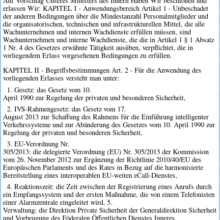
Auf Vorschlag Unseres Ministers des Innern Haben Wir beschloßen und
erlassen Wir: KAPITEL I - Anwendungsbereich Artikel 1 - Unbeschadet
der anderen Bedingungen über die Mindestanzahl Personalmitglieder und
die organisatorischen, technischen und infrastrukturellen Mittel, die alle
Wachunternehmen und internen Wachdienste erfüllen müssen, sind
Wachunternehmen und interne Wachdienste, die die in Artikel 1 § 1 Absatz
1 Nr. 4 des Gesetzes erwähnte Tätigkeit ausüben, verpflichtet, die in
vorliegendem Erlass vorgesehenen Bedingungen zu erfüllen.
KAPITEL II - Begriffsbestimmungen Art. 2 - Für die Anwendung des
vorliegenden Erlasses versteht man unter:
1. Gesetz: das Gesetz vom 10.
April 1990 zur Regelung der privaten und besonderen Sicherheit,
2. IVS-Rahmengesetz: das Gesetz vom 17.
August 2013 zur Schaffung des Rahmens für die Einführung intelligenter
Verkehrssysteme und zur Abänderung des Gesetzes vom 10. April 1990 zur
Regelung der privaten und besonderen Sicherheit,
3. EU-Verordnung Nr.
305/2013: die delegierte Verordnung (EU) Nr. 305/2013 der Kommission
vom 26. November 2012 zur Ergänzung der Richtlinie 2010/40/EU des
Europäischen Parlaments und des Rates in Bezug auf die harmonisierte
Bereitstellung eines interoperablen EU-weiten eCall-Dienstes,
4. Reaktionszeit: die Zeit zwischen der Registrierung eines Anrufs durch
ein Empfangssystem und der ersten Maßnahme, die von einem Telefonisten
einer Alarmzentrale eingeleitet wird, 5.
Verwaltung: die Direktion Private Sicherheit der Generaldirektion Sicherheit
und Vorbeugung des Föderalen Öffentlichen Dienstes Inneres.