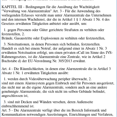
KAPITEL III - Bedingungen für die Ausübung der Wachtätigkeit
"Verwaltung von Alarmzentralen" Art. 3 - Für die Anwendung des
vorliegenden Erlasses versteht man unter Alarmzentrale das Unternehmen
und den internen Wachdienst, der die in Artikel 1 § 1 Absatz 1 Nr. 4 des
Gesetzes erwähnten Tätigkeiten anbietet oder ausübt, um:
1. gegen Personen oder Güter gerichtete Straftaten zu verhüten oder
festzustellen, 2.
Brände, Gasaustritte oder Explosionen zu verhüten oder festzustellen,
3. Notsituationen, in denen Personen sich befinden, festzustellen.
Handelt es sich bei einem Notruf, der aufgrund einer in Absatz 1 Nr. 3
erwähnten Notsituation erfolgt, um einen privaten eCall im Sinne des IVS-
Rahmengesetzes, ist die Alarmzentrale eine Zentrale, wie in Artikel 2
Buchstabe d) der EU-Verordnung Nr. 305/2013 erwähnt.
Art. 4 - Die Räumlichkeiten, in denen eine Alarmzentrale die in Artikel 3
Absatz 1 Nr. 1 erwähnten Tätigkeiten ausübt:
1. werden durch Videoüberwachung peripher überwacht, 2.
sind mit einem Alarmsystem gegen Einbruch und für Personen ausgerüstet,
das nicht nur an die eigene Alarmzentrale, sondern auch an eine andere
genehmigte Alarmzentrale, die sich nicht im selben Gebäude befindet,
angeschlossen ist,
3. sind mit Decken und Wänden versehen, deren Außenseite
einbruchhemmend ist.
Art. 5 - Die Alarmzentrale verfügt über die im Bereich Informatik und
Kommunikation notwendigen Ausrüstungen, Einrichtungen und Verfahren,