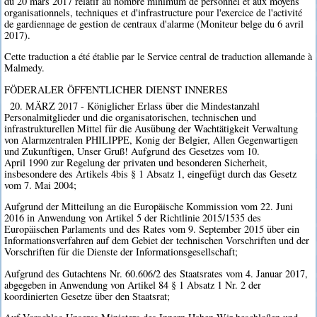
du 20 mars 2017 relatif au nombre minimum de personnel et aux moyens
organisationnels, techniques et d'infrastructure pour l'exercice de l'activité
de gardiennage de gestion de centraux d'alarme (Moniteur belge du 6 avril
2017).
Cette traduction a été établie par le Service central de traduction allemande à
Malmedy.
FÖDERALER ÖFFENTLICHER DIENST INNERES
20. MÄRZ 2017 - Königlicher Erlass über die Mindestanzahl
Personalmitglieder und die organisatorischen, technischen und
infrastrukturellen Mittel für die Ausübung der Wachtätigkeit Verwaltung
von Alarmzentralen PHILIPPE, Konig der Belgier, Allen Gegenwartigen
und Zukunftigen, Unser Gruß! Aufgrund des Gesetzes vom 10.
April 1990 zur Regelung der privaten und besonderen Sicherheit,
insbesondere des Artikels 4bis § 1 Absatz 1, eingefügt durch das Gesetz
vom 7. Mai 2004;
Aufgrund der Mitteilung an die Europäische Kommission vom 22. Juni
2016 in Anwendung von Artikel 5 der Richtlinie 2015/1535 des
Europäischen Parlaments und des Rates vom 9. September 2015 über ein
Informationsverfahren auf dem Gebiet der technischen Vorschriften und der
Vorschriften für die Dienste der Informationsgesellschaft;
Aufgrund des Gutachtens Nr. 60.606/2 des Staatsrates vom 4. Januar 2017,
abgegeben in Anwendung von Artikel 84 § 1 Absatz 1 Nr. 2 der
koordinierten Gesetze über den Staatsrat;