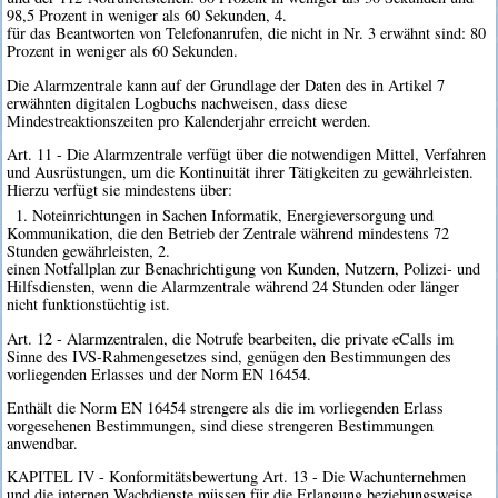
98,5 Prozent in weniger als 60 Sekunden, 4.
für das Beantworten von Telefonanrufen, die nicht in Nr. 3 erwähnt sind: 80
Prozent in weniger als 60 Sekunden.
Die Alarmzentrale kann auf der Grundlage der Daten des in Artikel 7
erwähnten digitalen Logbuchs nachweisen, dass diese
Mindestreaktionszeiten pro Kalenderjahr erreicht werden.
Art. 11 - Die Alarmzentrale verfügt über die notwendigen Mittel, Verfahren
und Ausrüstungen, um die Kontinuität ihrer Tätigkeiten zu gewährleisten.
Hierzu verfügt sie mindestens über:
1. Noteinrichtungen in Sachen Informatik, Energieversorgung und
Kommunikation, die den Betrieb der Zentrale während mindestens 72
Stunden gewährleisten, 2.
einen Notfallplan zur Benachrichtigung von Kunden, Nutzern, Polizei- und
Hilfsdiensten, wenn die Alarmzentrale während 24 Stunden oder länger
nicht funktionstüchtig ist.
Art. 12 - Alarmzentralen, die Notrufe bearbeiten, die private eCalls im
Sinne des IVS-Rahmengesetzes sind, genügen den Bestimmungen des
vorliegenden Erlasses und der Norm EN 16454.
Enthält die Norm EN 16454 strengere als die im vorliegenden Erlass
vorgesehenen Bestimmungen, sind diese strengeren Bestimmungen
anwendbar.
KAPITEL IV - Konformitätsbewertung Art. 13 - Die Wachunternehmen
und die internen Wachdienste müssen für die Erlangung beziehungsweise