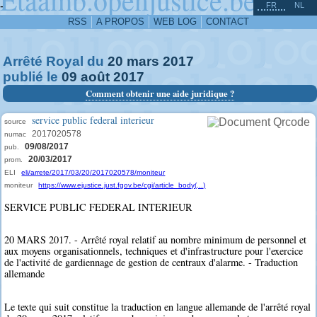
^
-
FR
NL
RSS
A PROPOS
WEB LOG
CONTACT
Arrêté Royal du
20
mars
2017
publié le
09
août
2017
Comment obtenir une aide juridique ?
service public federal interieur
source
2017020578
numac
09/08/2017
pub.
20/03/2017
prom.
ELI
eli/arrete/2017/03/20/2017020578/moniteur
moniteur
https://www.ejustice.just.fgov.be/cgi/article_body(...)
SERVICE PUBLIC FEDERAL INTERIEUR
20 MARS 2017. - Arrêté royal relatif au nombre minimum de personnel et
aux moyens organisationnels, techniques et d'infrastructure pour l'exercice
de l'activité de gardiennage de gestion de centraux d'alarme. - Traduction
allemande
Le texte qui suit constitue la traduction en langue allemande de l'arrêté royal