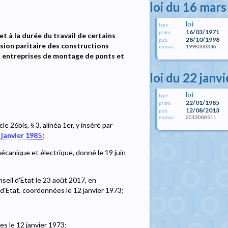
loi du 16 mar
loi
type
16/03/1971
prom.
t à la durée du travail de certains
28/10/1998
pub.
sion paritaire des constructions
1998000346
numac
es entreprises de montage de ponts et
loi du 22 janv
loi
type
22/01/1985
prom.
12/08/2013
pub.
2013000511
numac
ticle 26bis, § 3, alinéa 1er, y inséré par
 janvier 1985
;
mécanique et électrique, donné le 19 juin
seil d'Etat le 23 août 2017, en
eil d'Etat, coordonnées le 12 janvier 1973;
ées le 12 janvier 1973;