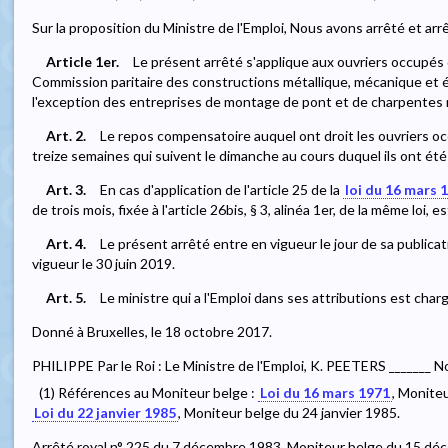
Sur la proposition du Ministre de l'Emploi, Nous avons arrêté et arr
Article 1er.
Le présent arrêté s'applique aux ouvriers occupés 
Commission paritaire des constructions métallique, mécanique et él
l'exception des entreprises de montage de pont et de charpentes 
Art. 2.
Le repos compensatoire auquel ont droit les ouvriers o
treize semaines qui suivent le dimanche au cours duquel ils ont ét
Art. 3.
En cas d'application de l'article 25 de la
loi du 16 mars 
de trois mois, fixée à l'article 26bis, § 3, alinéa 1er, de la même loi,
Art. 4.
Le présent arrêté entre en vigueur le jour de sa publica
vigueur le 30 juin 2019.
Art. 5.
Le ministre qui a l'Emploi dans ses attributions est char
Donné à Bruxelles, le 18 octobre 2017.
PHILIPPE Par le Roi : Le Ministre de l'Emploi, K. PEETERS _______ N
(1) Références au Moniteur belge :
Loi du 16 mars 1971
, Monite
Loi du 22 janvier 1985
, Moniteur belge du 24 janvier 1985.
Arrêté royal n° 225 du 7 décembre 1983, Moniteur belge du 15 dé