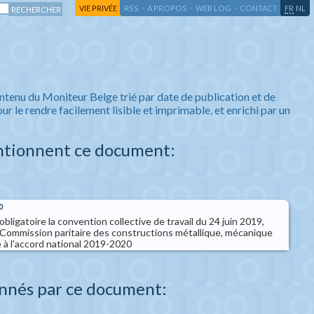
-
-
-
-
VIE PRIVÉE
RSS
A PROPOS
WEB LOG
CONTACT
FR
NL
ntenu du Moniteur Belge trié par date de publication et de
ur le rendre facilement lisible et imprimable, et enrichi par un
ntionnent ce document:
0
bligatoire la convention collective de travail du 24 juin 2019,
a Commission paritaire des constructions métallique, mécanique
ve à l'accord national 2019-2020
nnés par ce document: