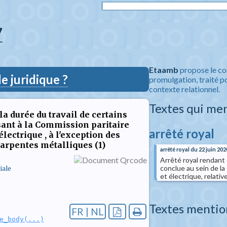
7
Etaamb
propose le co
 juridique ?
promulgation, traité po
contexte relationnel.
Textes qui me
la durée du travail de certains
sant à la Commission paritaire
arrêté royal
lectrique , à l'exception des
arpentes métalliques (1)
arrêté royal du 22 juin 202
Arrêté royal rendant o
conclue au sein de l
iale
et électrique, relati
Textes mentio
FR | NL
e_body(...)