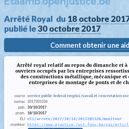
Etaamb.openjustice.be
Arrêté Royal  du 
18
octobre
201
publié le 
30
octobre
2017
Comment obtenir une aide
Arrêté royal relatif au repos du dimanche et à 
ouvriers occupés par les entreprises ressortis
des constructions métallique, mécanique et é
entreprises de montage de ponts et de ch
source
service public federal emploi, travail et concertation soc
numac
2017205326
pub.
30/10/2017
prom.
18/10/2017
ELI
eli/arrete/2017/10/18/2017205326/moniteur
moniteur
https://www.ejustice.just.fgov.be/cgi/articl