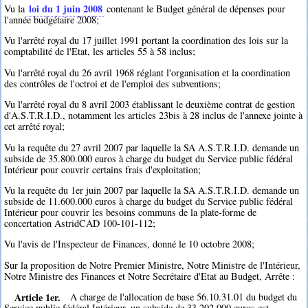
loi du 1 juin 2008
Vu la
contenant le Budget général de dépenses pour
l'année budgétaire 2008;
Vu l'arrêté royal du 17 juillet 1991 portant la coordination des lois sur la
comptabilité de l'Etat, les articles 55 à 58 inclus;
Vu l'arrêté royal du 26 avril 1968 réglant l'organisation et la coordination
des contrôles de l'octroi et de l'emploi des subventions;
Vu l'arrêté royal du 8 avril 2003 établissant le deuxième contrat de gestion
d'A.S.T.R.I.D., notamment les articles 23bis à 28 inclus de l'annexe jointe à
cet arrêté royal;
Vu la requête du 27 avril 2007 par laquelle la SA A.S.T.R.I.D. demande un
subside de 35.800.000 euros à charge du budget du Service public fédéral
Intérieur pour couvrir certains frais d'exploitation;
Vu la requête du 1er juin 2007 par laquelle la SA A.S.T.R.I.D. demande un
subside de 11.600.000 euros à charge du budget du Service public fédéral
Intérieur pour couvrir les besoins communs de la plate-forme de
concertation AstridCAD 100-101-112;
Vu l'avis de l'Inspecteur de Finances, donné le 10 octobre 2008;
Sur la proposition de Notre Premier Ministre, Notre Ministre de l'Intérieur,
Notre Ministre des Finances et Notre Secrétaire d'Etat au Budget, Arrête :
Article 1er.
A charge de l'allocation de base 56.10.31.01 du budget du
Service public fédéral Intérieur, un subside de 33.202.000 euros est