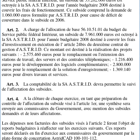
octroyée à la SA A.S.T.R.I.D. pour l'année budgétaire 2008 destiné à
couvrir les frais de fonctionnement. Ce subside comprend la demande de
1.060.000 euros formulée par A.S.T.R.I.D. pour cause de déficit de
couverture dans le subside en 2006.
Art. 2.
A charge de l'allocation de base 56.10.51.01 du budget du
Service public fédéral Intérieur, un subside de 7.961.000 euros est octroyé à
la SA A.S.T.R.I.D. pour l'année budgétaire 2008 destiné à couvrir les frais
d'investissement en exécution de l' article 24bis du deuxième contrat de
gestion d'A.S.T.R.I.D. Ce montant est destiné à la réalisation des projets
suivants : - 2.575.460 euros pour le remplacement ou l'extension des
stations de travail, des servers et des centrales téléphoniques; - 1.216.400
euros pour le développement des logiciels complémentaires; - 2.800.000
euros pour le remplacement de la solution d'enregistrement; - 1.369.140
euros pour divers travaux et services.
Art. 3.
La comptabilité de la SA A.S.T.R.I.D. devra permettre le suivi
de l'affectation des subsides.
Art. 4.
A la clôture de chaque exercice, en tant que préparation du
contrôle de l'affectation du subside visé à l'article 1er, une synthèse sera
envoyée aux commissaires du Gouvernement, avec mention des subsides
demandés et de leurs affectations.
Les dépenses non facturées des subsides visés à l'article 2 feront l'objet de
reports budgétaires à réaffecter sur les exercices suivants. Ces reports
seront déclarés en fin d'exercice aux commissaires du gouvernement par la
plate-forme de concertation AstridCAD 100-101-112.