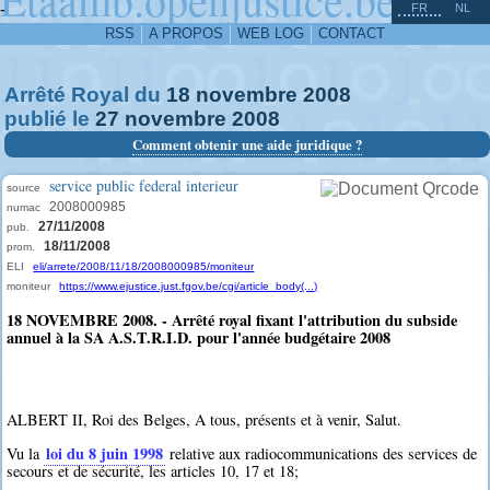
^
-
FR
NL
RSS
A PROPOS
WEB LOG
CONTACT
Arrêté Royal du
18
novembre
2008
publié le
27
novembre
2008
Comment obtenir une aide juridique ?
service public federal interieur
source
2008000985
numac
27/11/2008
pub.
18/11/2008
prom.
ELI
eli/arrete/2008/11/18/2008000985/moniteur
moniteur
https://www.ejustice.just.fgov.be/cgi/article_body(...)
18 NOVEMBRE 2008. - Arrêté royal fixant l'attribution du subside
annuel à la SA A.S.T.R.I.D. pour l'année budgétaire 2008
ALBERT II, Roi des Belges, A tous, présents et à venir, Salut.
loi du 8 juin 1998
Vu la
relative aux radiocommunications des services de
secours et de sécurité, les articles 10, 17 et 18;