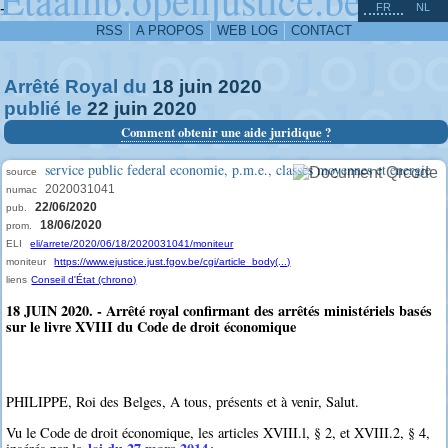
^
-
FR
NL
RSS
A PROPOS
WEB LOG
CONTACT
Arrêté Royal du
18
juin
2020
publié le
22
juin
2020
Comment obtenir une aide juridique ?
service public federal economie, p.m.e., classes moyennes et energie
source
2020031041
numac
22/06/2020
pub.
18/06/2020
prom.
ELI
eli/arrete/2020/06/18/2020031041/moniteur
moniteur
https://www.ejustice.just.fgov.be/cgi/article_body(...)
liens
Conseil d'État (chrono)
18 JUIN 2020. - Arrêté royal confirmant des arrêtés ministériels basés
sur le livre XVIII du Code de droit économique
PHILIPPE, Roi des Belges, A tous, présents et à venir, Salut.
Vu le Code de droit économique, les articles XVIII.l, § 2, et XVIII.2, § 4,