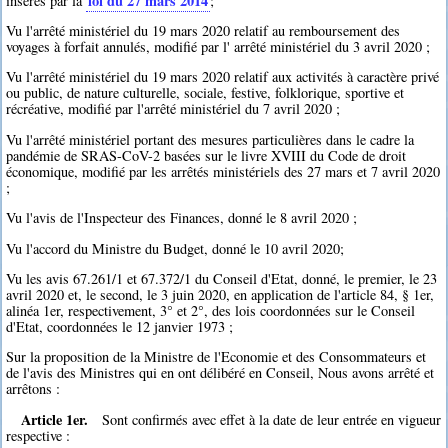
loi du 27 mars 2014
insérés par la
;
Vu l'arrêté ministériel du 19 mars 2020 relatif au remboursement des
voyages à forfait annulés, modifié par l' arrêté ministériel du 3 avril 2020 ;
Vu l'arrêté ministériel du 19 mars 2020 relatif aux activités à caractère privé
ou public, de nature culturelle, sociale, festive, folklorique, sportive et
récréative, modifié par l'arrêté ministériel du 7 avril 2020 ;
Vu l'arrêté ministériel portant des mesures particulières dans le cadre la
pandémie de SRAS-CoV-2 basées sur le livre XVIII du Code de droit
économique, modifié par les arrêtés ministériels des 27 mars et 7 avril 2020
;
Vu l'avis de l'Inspecteur des Finances, donné le 8 avril 2020 ;
Vu l'accord du Ministre du Budget, donné le 10 avril 2020;
Vu les avis 67.261/1 et 67.372/1 du Conseil d'Etat, donné, le premier, le 23
avril 2020 et, le second, le 3 juin 2020, en application de l'article 84, § 1er,
alinéa 1er, respectivement, 3° et 2°, des lois coordonnées sur le Conseil
d'Etat, coordonnées le 12 janvier 1973 ;
Sur la proposition de la Ministre de l'Economie et des Consommateurs et
de l'avis des Ministres qui en ont délibéré en Conseil, Nous avons arrêté et
arrêtons :
Article 1er.
Sont confirmés avec effet à la date de leur entrée en vigueur
respective :