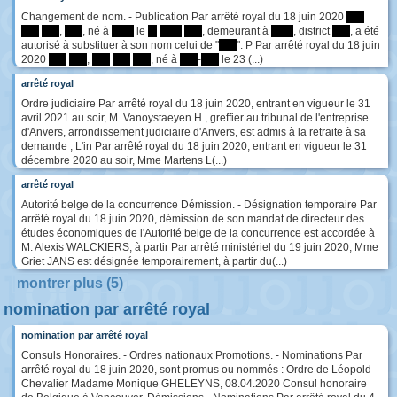
Changement de nom. - Publication Par arrêté royal du 18 juin 2020
****
****
****
,
****
, né à
*****
le
**
*****
****
, demeurant à
*****
, district
****
, a été
autorisé à substituer à son nom celui de "
****
". P Par arrêté royal du 18 juin
2020
****
****
,
****
****
****
, né à
****
-
****
le 23 (...)
arrêté royal
Ordre judiciaire Par arrêté royal du 18 juin 2020, entrant en vigueur le 31
avril 2021 au soir, M. Vanoystaeyen H., greffier au tribunal de l'entreprise
d'Anvers, arrondissement judiciaire d'Anvers, est admis à la retraite à sa
demande ; L'in Par arrêté royal du 18 juin 2020, entrant en vigueur le 31
décembre 2020 au soir, Mme Martens L(...)
arrêté royal
Autorité belge de la concurrence Démission. - Désignation temporaire Par
arrêté royal du 18 juin 2020, démission de son mandat de directeur des
études économiques de l'Autorité belge de la concurrence est accordée à
M. Alexis WALCKIERS, à partir Par arrêté ministériel du 19 juin 2020, Mme
Griet JANS est désignée temporairement, à partir du(...)
montrer plus (5)
nomination par arrêté royal
nomination par arrêté royal
Consuls Honoraires. - Ordres nationaux Promotions. - Nominations Par
arrêté royal du 18 juin 2020, sont promus ou nommés : Ordre de Léopold
Chevalier Madame Monique GHELEYNS, 08.04.2020 Consul honoraire