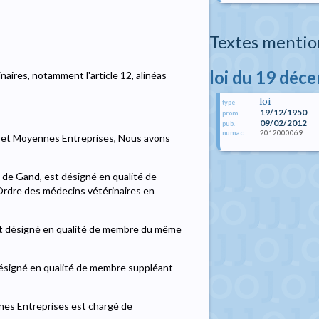
Textes mentio
loi du 19 déc
aires, notamment l'article 12, alinéas
loi
type
19/12/1950
prom.
09/02/2012
pub.
2012000069
numac
es et Moyennes Entreprises, Nous avons
l de Gand, est désigné en qualité de
'Ordre des médecins vétérinaires en
 est désigné en qualité de membre du même
 désigné en qualité de membre suppléant
nnes Entreprises est chargé de