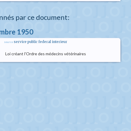
nnés par ce document:
embre 1950
service public federal interieur
source
Loi créant l'Ordre des médecins vétérinaires