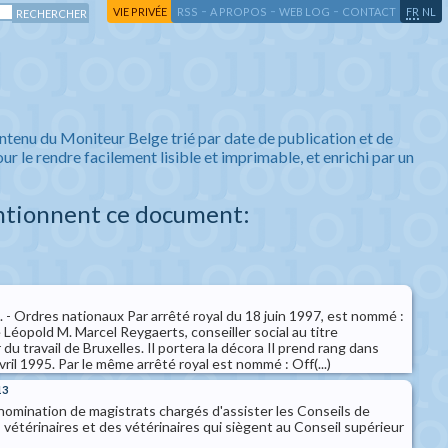
-
-
-
-
VIE PRIVÉE
RSS
A PROPOS
WEB LOG
CONTACT
FR
NL
ntenu du Moniteur Belge trié par date de publication et de
ur le rendre facilement lisible et imprimable, et enrichi par un
ntionnent ce document:
il. - Ordres nationaux Par arrêté royal du 18 juin 1997, est nommé :
e Léopold M. Marcel Reygaerts, conseiller social au titre
du travail de Bruxelles. Il portera la décora Il prend rang dans
vril 1995. Par le même arrêté royal est nommé : Off(...)
13
nomination de magistrats chargés d'assister les Conseils de
vétérinaires et des vétérinaires qui siègent au Conseil supérieur