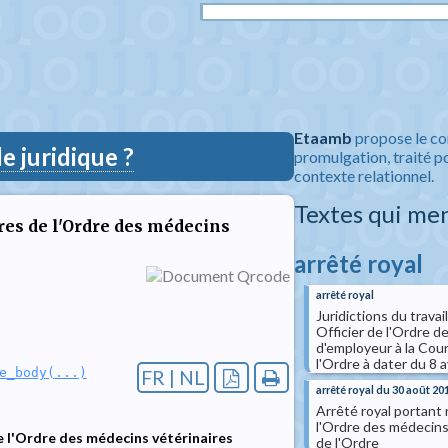
Etaamb
propose le co
 juridique ?
promulgation, traité po
contexte relationnel.
Textes qui me
es de l'Ordre des médecins
arrêté royal
arrêté royal
Juridictions du trava
Officier de l'Ordre d
d'employeur à la Cour 
l'Ordre à dater du 8 a
e_body(...)
FR | NL
arrêté royal du 30 août 20
Arrêté royal portant 
l'Ordre des médecins 
 l'Ordre des médecins vétérinaires
de l'Ordre