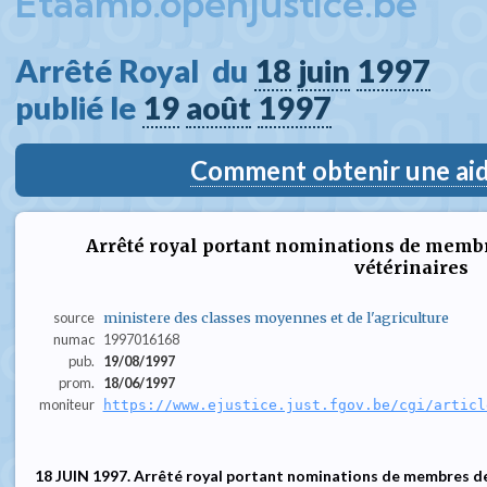
Etaamb.openjustice.be
Arrêté Royal  du 
18
juin
1997
publié le 
19
août
1997
Comment obtenir une aide
Arrêté royal portant nominations de membr
vétérinaires
source
ministere des classes moyennes et de l'agriculture
numac
1997016168
pub.
19/08/1997
prom.
18/06/1997
moniteur
https://www.ejustice.just.fgov.be/cgi/articl
18 JUIN 1997. Arrêté royal portant nominations de membres de