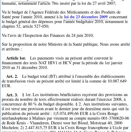
humaine, notamment l'article 7bis inséré par la loi du 27 avril 2007;
Vu le budget de l'Agence Fédérale des Médicaments et des Produits de
loi du 23 décembre 2009
Santé pour l'année 2010, annexé à la
concernant
le budget général des dépenses pour l'année budgétaire 2010, notamment le
chapitre 52, article 527-050;
Vu l'avis de l'Inspection des Finances du 24 juin 2010;
Sur la proposition de notre Ministre de la Santé publique, Nous avons arrêté
et arrêtons :
Article 1er.
Les paiements visés au présent arrêté couvrent le
financement des tests NAT HIV1 et HCV pour la période du 1er janvier
2010 au 31 décembre 2010.
Art. 2.
Le budget total (BT) attribué à l'ensemble des établissements
de transfusion visés au présent arrêté est limité à la somme de 10.087.649
EUR.
Art. 3.
§ 1er. Les institutions bénéficiaires reçoivent des provisions au
prorata du nombre de tests effectivement réalisés durant l'exercice 2008, à
concurrence de 80 % du budget disponible. § 2. Aux institutions suivantes,
il est versé une provision avant le dernier jour du deuxième mois qui suit la
publication du présent arrêté : 1)5.074.499,66 EUR à la Croix Rouge
néerlandophone à Malines par virement au compte numéro 001-3760620-06
de Rode Kruis - Vlaanderen, Dienst voor het Bloed, Motstraat 40, 2800
Mechelen; 2) 2.447.815,75 EUR à la Croix Rouge francophone à Uccle par