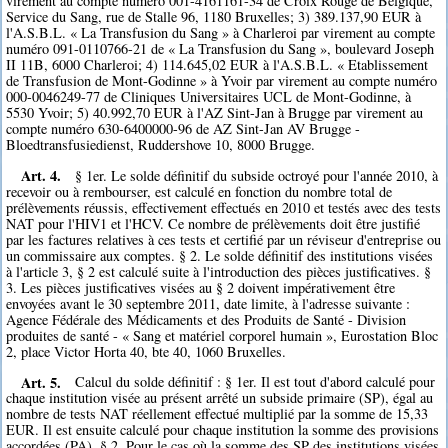
virement au compte numéro 001-4161161-34 de Croix Rouge de Belgique,
Service du Sang, rue de Stalle 96, 1180 Bruxelles; 3) 389.137,90 EUR à
l'A.S.B.L. « La Transfusion du Sang » à Charleroi par virement au compte
numéro 091-0110766-21 de « La Transfusion du Sang », boulevard Joseph
II 11B, 6000 Charleroi; 4) 114.645,02 EUR à l'A.S.B.L. « Etablissement
de Transfusion de Mont-Godinne » à Yvoir par virement au compte numéro
000-0046249-77 de Cliniques Universitaires UCL de Mont-Godinne, à
5530 Yvoir; 5) 40.992,70 EUR à l'AZ Sint-Jan à Brugge par virement au
compte numéro 630-6400000-96 de AZ Sint-Jan AV Brugge -
Bloedtransfusiedienst, Ruddershove 10, 8000 Brugge.
Art. 4.
§ 1er. Le solde définitif du subside octroyé pour l'année 2010, à
recevoir ou à rembourser, est calculé en fonction du nombre total de
prélèvements réussis, effectivement effectués en 2010 et testés avec des tests
NAT pour l'HIV1 et l'HCV. Ce nombre de prélèvements doit être justifié
par les factures relatives à ces tests et certifié par un réviseur d'entreprise ou
un commissaire aux comptes. § 2. Le solde définitif des institutions visées
à l'article 3, § 2 est calculé suite à l'introduction des pièces justificatives. §
3. Les pièces justificatives visées au § 2 doivent impérativement être
envoyées avant le 30 septembre 2011, date limite, à l'adresse suivante :
Agence Fédérale des Médicaments et des Produits de Santé - Division
produites de santé - « Sang et matériel corporel humain », Eurostation Bloc
2, place Victor Horta 40, bte 40, 1060 Bruxelles.
Art. 5.
Calcul du solde définitif : § 1er. Il est tout d'abord calculé pour
chaque institution visée au présent arrêté un subside primaire (SP), égal au
nombre de tests NAT réellement effectué multiplié par la somme de 15,33
EUR. Il est ensuite calculé pour chaque institution la somme des provisions
accordées (PA). § 2. Pour le cas où la somme des SP des institutions visées