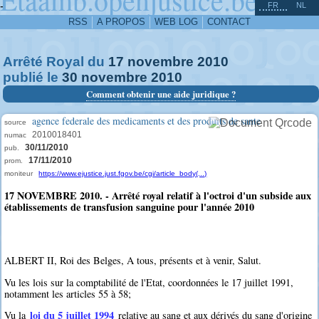
^
-
FR
NL
RSS
A PROPOS
WEB LOG
CONTACT
Arrêté Royal du
17
novembre
2010
publié le
30
novembre
2010
Comment obtenir une aide juridique ?
agence federale des medicaments et des produits de sante
source
2010018401
numac
30/11/2010
pub.
17/11/2010
prom.
moniteur
https://www.ejustice.just.fgov.be/cgi/article_body(...)
17 NOVEMBRE 2010. - Arrêté royal relatif à l'octroi d'un subside aux
établissements de transfusion sanguine pour l'année 2010
ALBERT II, Roi des Belges, A tous, présents et à venir, Salut.
Vu les lois sur la comptabilité de l'Etat, coordonnées le 17 juillet 1991,
notamment les articles 55 à 58;
loi du 5 juillet 1994
Vu la
relative au sang et aux dérivés du sang d'origine