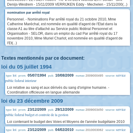
Denijs-Westrem - 15/11/2009 VERRIJKEN Eddy - Mechelen - 15/11/200(...)
nomination par arrêté royal
Personnel. - Nominations Par arrêté royal du 21 octobre 2010, Mme
Catherine Maréchal, est nommée en qualité d'agent de l'Etat dans la
classe A1 au titre d'attaché au Service public fédéral Personnel et
Organisation - SELOR, dans un emploi du cad Par arrêté royal du 17
novembre 2010, Mme Muriel Charlot, est nommée en qualité d'agent de
l'Et(...)
Textes mentionnés par ce document:
loi du 05 juillet 1994
loi
service
05/07/1994
10/08/2009
2009000495
type
prom.
pub.
numac
source
public federal interieur
Loi relative au sang et aux dérivés du sang d'origine humaine. -
Coordination officieuse en langue allemande
loi du 23 décembre 2009
loi
service
23/12/2009
29/12/2009
2009003450
type
prom.
pub.
numac
source
public federal budget et controle de la gestion
Loi contenant le budget des Voies et Moyens de l'année budgétaire 2010
loi
service
23/12/2009
04/02/2010
2010003062
type
prom.
pub.
numac
source