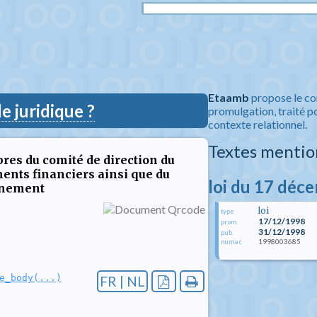
Etaamb
propose le co
 juridique ?
promulgation, traité po
contexte relationnel.
Textes mentio
es du comité de direction du
ments financiers ainsi que du
loi du 17 déc
rnement
loi
type
17/12/1998
prom.
31/12/1998
pub.
1998003685
numac
e_body(...)
FR | NL