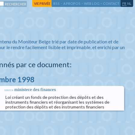
-
-
-
-
VIE PRIVÉE
RSS
A PROPOS
WEB LOG
CONTACT
FR
NL
ntenu du Moniteur Belge trié par date de publication et de
ur le rendre facilement lisible et imprimable, et enrichi par un
nnés par ce document:
embre 1998
ministere des finances
source
Loi créant un fonds de protection des dépôts et des
instruments financiers et réorganisant les systèmes de
protection des dépôts et des instruments financiers