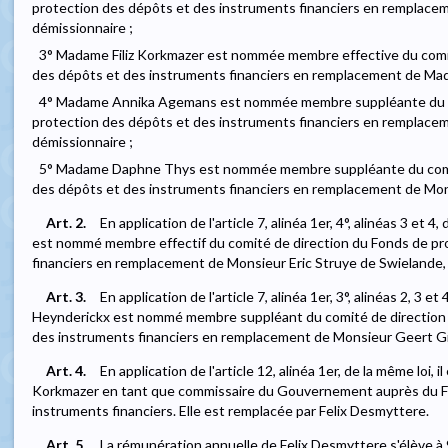
protection des dépôts et des instruments financiers en remplac
démissionnaire ;
3° Madame Filiz Korkmazer est nommée membre effective du comit
des dépôts et des instruments financiers en remplacement de Mad
4° Madame Annika Agemans est nommée membre suppléante du co
protection des dépôts et des instruments financiers en remplace
démissionnaire ;
5° Madame Daphne Thys est nommée membre suppléante du comit
des dépôts et des instruments financiers en remplacement de Mons
Art. 2.
En application de l'article 7, alinéa 1er, 4°, alinéas 3 et
est nommé membre effectif du comité de direction du Fonds de pr
financiers en remplacement de Monsieur Eric Struye de Swielande,
Art. 3.
En application de l'article 7, alinéa 1er, 3°, alinéas 2, 3 e
Heynderickx est nommé membre suppléant du comité de direction 
des instruments financiers en remplacement de Monsieur Geert Gi
Art. 4.
En application de l'article 12, alinéa 1er, de la même loi, 
Korkmazer en tant que commissaire du Gouvernement auprès du F
instruments financiers. Elle est remplacée par Felix Desmyttere.
Art. 5.
La rémunération annuelle de Felix Desmyttere s'élève à