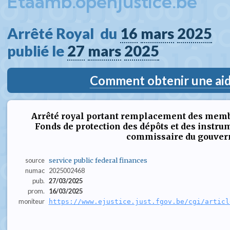
Etaamb.openjustice.be
Arrêté Royal  du 
16
mars
2025
publié le 
27
mars
2025
Comment obtenir une aide
Arrêté royal portant remplacement des membr
Fonds de protection des dépôts et des instru
commissaire du gouve
source
service public federal finances
numac
2025002468
pub.
27/03/2025
prom.
16/03/2025
moniteur
https://www.ejustice.just.fgov.be/cgi/articl