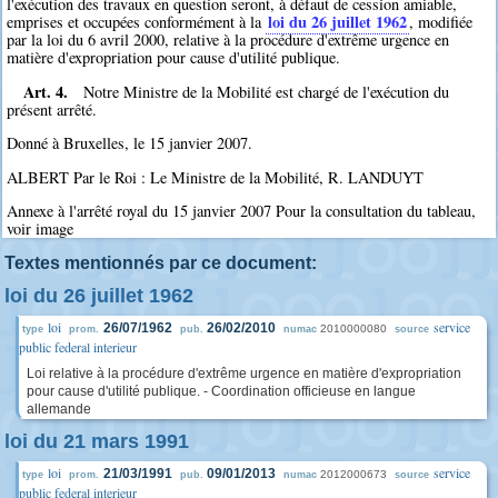
l'exécution des travaux en question seront, à défaut de cession amiable,
loi du 26 juillet 1962
emprises et occupées conformément à la
, modifiée
par la loi du 6 avril 2000, relative à la procédure d'extrême urgence en
matière d'expropriation pour cause d'utilité publique.
Art. 4.
Notre Ministre de la Mobilité est chargé de l'exécution du
présent arrêté.
Donné à Bruxelles, le 15 janvier 2007.
ALBERT Par le Roi : Le Ministre de la Mobilité, R. LANDUYT
Annexe à l'arrêté royal du 15 janvier 2007 Pour la consultation du tableau,
voir image
Textes mentionnés par ce document:
loi du 26 juillet 1962
loi
service
26/07/1962
26/02/2010
2010000080
type
prom.
pub.
numac
source
public federal interieur
Loi relative à la procédure d'extrême urgence en matière d'expropriation
pour cause d'utilité publique. - Coordination officieuse en langue
allemande
loi du 21 mars 1991
loi
service
21/03/1991
09/01/2013
2012000673
type
prom.
pub.
numac
source
public federal interieur