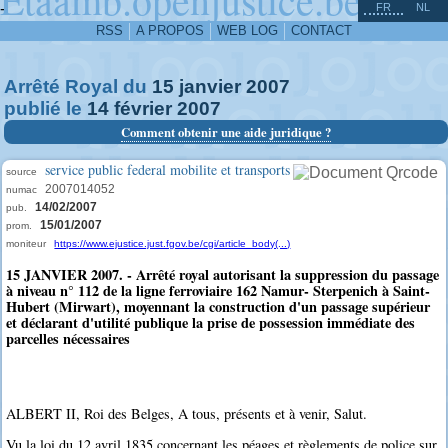
^
-
FR
NL
RSS
A PROPOS
WEB LOG
CONTACT
Arrêté Royal du
15
janvier
2007
publié le
14
février
2007
Comment obtenir une aide juridique ?
service public federal mobilite et transports
source
2007014052
numac
14/02/2007
pub.
15/01/2007
prom.
moniteur
https://www.ejustice.just.fgov.be/cgi/article_body(...)
15 JANVIER 2007. - Arrêté royal autorisant la suppression du passage
à niveau n° 112 de la ligne ferroviaire 162 Namur- Sterpenich à Saint-
Hubert (Mirwart), moyennant la construction d'un passage supérieur
et déclarant d'utilité publique la prise de possession immédiate des
parcelles nécessaires
ALBERT II, Roi des Belges, A tous, présents et à venir, Salut.
Vu la loi du 12 avril 1835 concernant les péages et règlements de police sur